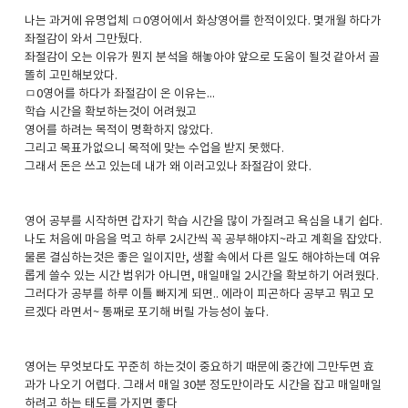
나는 과거에 유명업체 ㅁ0영어에서 화상영어를 한적이있다. 몇개월 하다가
좌절감이 와서 그만뒀다.
좌절감이 오는 이유가 뭔지 분석을 해놓아야 앞으로 도움이 될것 같아서 골
똘히 고민해보았다.
ㅁ0영어를 하다가 좌절감이 온 이유는...
학습 시간을 확보하는것이 어려웠고
영어를 하려는 목적이 명확하지 않았다.
그리고 목표가없으니 목적에 맞는 수업을 받지 못했다.
그래서 돈은 쓰고 있는데 내가 왜 이러고있나 좌절감이 왔다.
영어 공부를 시작하면 갑자기 학습 시간을 많이 가질려고 욕심을 내기 쉽다.
나도 처음에 마음을 먹고 하루 2시간씩 꼭 공부해야지~라고 계획을 잡았다.
물론 결심하는것은 좋은 일이지만, 생활 속에서 다른 일도 해야하는데 여유
롭게 쓸수 있는 시간 범위가 아니면, 매일매일 2시간을 확보하기 어려웠다.
그러다가 공부를 하루 이틀 빠지게 되면.. 에라이 피곤하다 공부고 뭐고 모
르겠다 라면서~ 통째로 포기해 버릴 가능성이 높다.
영어는 무엇보다도 꾸준히 하는것이 중요하기 때문에 중간에 그만두면 효
과가 나오기 어렵다. 그래서 매일 30분 정도만이라도 시간을 잡고 매일매일
하려고 하는 태도를 가지면 좋다