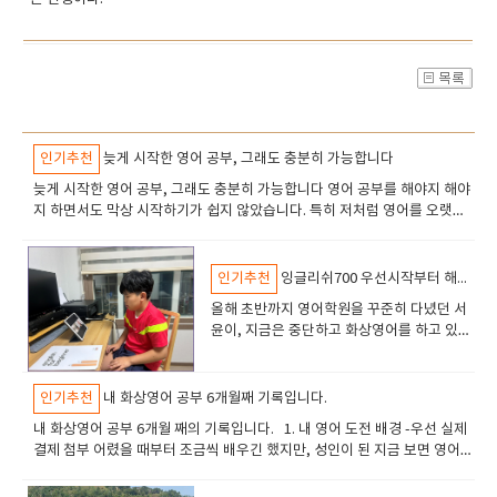
인기추천
늦게 시작한 영어 공부, 그래도 충분히 가능합니다
​늦게 시작한 영어 공부, 그래도 충분히 가능합니다 ​영어 공부를 해야지 해야
지 하면서도 막상 시작하기가 쉽지 않았습니다. 특히 저처럼 영어를 오랫동
안 손 놓고 있었던 사람에게는 더 큰 용기가 필요했죠. 처음에는 ‘내가 과연
할 수 있을까?’ 하는 걱정도 많았지만, 막상 시작해 보니 조금씩 늘어가는 제
모습을 보면서 영어 공부가 점점 재미있어졌습니다. 저는 원래 다른 전화영
인기추천
잉글리쉬700 우선시작부터 해봤습니다~
어 업체에서 공부를 시작했었는데, 지인의 추천으로 잉글리쉬700을 알게 되
​올해 초반까지 영어학원을 꾸준히 다녔던 서
었고 고민 끝에 옮기게 되었습니다. 결과적으로는 정말 만족스러운 선택이
윤이, 지금은 중단하고 화상영어를 하고 있어
었다고 생각합니다. 가장 좋았던 점 중 하나는 다양한 강사진이 있다는 것이
요. 갑자기 어려워진 본문과 감당하기 어려운
었습니다. 혹시라도 수업 스타일이 맞지 않을 경우 부담 없이 강사를 변경할
숙제 분량이 아이를 좀 지치게 했던 모양_ 진
수 있어서 좋았고, 무엇보다 선생님들의 수업 실력이 뛰어났습니다. 수업이
지하게 영어학원을 그만 다니고 싶다고 이야
인기추천
내 화상영어 공부 6개월째 기록입니다.
끝날 때마다 그날 배운 표현과 중요한 포인트를 다시 한번 정리해 주시고, 제
기하기에 그렇게 하자고 했습니다. 사실 엄마
가 틀린 문장이나 발음을 꼼꼼하게 수정해 주셔서 복습할 때도 많은 도움이
​내 화상영어 공부 6개월 째의 기록입니다. 1. 내 영어 도전 배경 -우선 실제
가 원했던 수업방향과도 맞지않아서 저도 사
되었습니다. 단순히 수업 시간에만 배우고 끝나는 것이 아니라 스스로 공부
결제 첨부 어렸을 때부터 조금씩 배우긴 했지만, 성인이 된 지금 보면 영어
실 고민을 하고 있었거든요. 어릴 때도 영어 1
할 수 있도록 방향을 잡아 주시는 느낌이었습니다. 또한 수업이 너무 딱딱하
실력이 한참 부족하다는 생각을 지울 수 없었습니다. ​ 예전에 학원도 다니고
도 못하는 친구가 외국인만 보면 "하이~" "굿
지 않다는 점도 좋았습니다. 교재 위주의 수업만 진행되었다면 금방 지루해
과외도 받아봤지만, 결국 시간이 지나면서 잊혀진 느낌이랄까요? 그래서 이