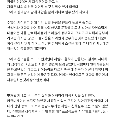
잉글리쉬700에서 화상영어를 하고 보니
지금은 나의 의견을 영어로 실컷 말할수 있게 되었다
그리고 상대방의 말에 대답을 빨리 제대로 할수 있게 되었다.
수업이 시작되기 전에 미리 말할 문장을 만들어 놓고 예습하고
선생님과 대화를 하면 직접 사용해보고 문장을 피드백 받아서 자연스럽게
다듬어준 다음 반복해서 몸에 스며들게 공부했다. 그리고 무리해서 공부하
려고는 하지는 않았다. 즐거움을 느끼면서 공부하는것이 중요했기 때문에
항상 질리지 않게 하려고 적당한 범위에서 조절을 했다. 왜냐하면 매일매일
하는것이 중요했기 때문이다
그리고 친구들을 보고 느낀것인데 레벨이 올랐나 안올랐나 결과에 지나치
게 집착하면 그것 또한 좌절의 원인이 된것 같았다. 사람마다 언어계통실력
은 타고난것이 다르고 언어능력도 다르기 때문에 친구가 어떻니 저떻니 비
교하는 버릇은 버리는게 좋은것 같다. 영어는 언어이므로 대화를 즐기면서
자주말하는것이 중요한듯 하다.
몇개월 지나고 보니 듣기 실력과 이해력이 향상된것을 실감했다.
커뮤니케이션 스킬도 늘었고 사용할수 있는 구절이 많아진것을 알았다. 게
다가 잡담 능력도 커져서 농담나누기등 사람과 친해질수 있는 스킬도 얻었
다. 스킬들을 장착했으니 이제 슬슬 해외프로젝트를 시작해 보려한다. 신나
는 인생이다.​