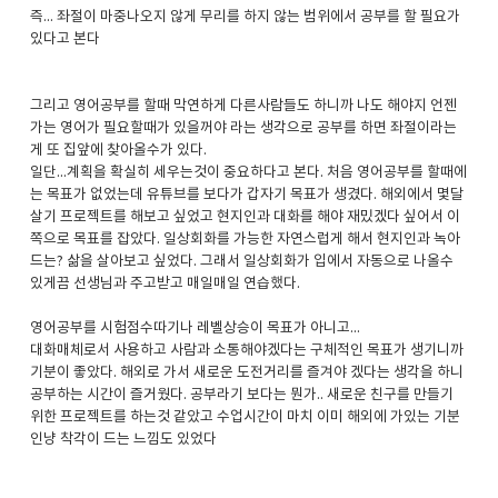
즉... 좌절이 마중나오지 않게 무리를 하지 않는 범위에서 공부를 할 필요가
있다고 본다
그리고 영어공부를 할때 막연하게 다른사람들도 하니까 나도 해야지 언젠
가는 영어가 필요할때가 있을꺼야 라는 생각으로 공부를 하면 좌절이라는
게 또 집앞에 찾아올수가 있다.
일단...계획을 확실히 세우는것이 중요하다고 본다. 처음 영어공부를 할때에
는 목표가 없었는데 유튜브를 보다가 갑자기 목표가 생겼다. 해외에서 몇달
살기 프로젝트를 해보고 싶었고 현지인과 대화를 해야 재밌겠다 싶어서 이
쪽으로 목표를 잡았다. 일상회화를 가능한 자연스럽게 해서 현지인과 녹아
드는? 삶을 살아보고 싶었다. 그래서 일상회화가 입에서 자동으로 나올수
있게끔 선생님과 주고받고 매일매일 연습했다.
영어공부를 시험점수따기나 레벨상승이 목표가 아니고...
대화매체로서 사용하고 사람과 소통해야겠다는 구체적인 목표가 생기니까
기분이 좋았다. 해외로 가서 새로운 도전거리를 즐겨야 겠다는 생각을 하니
공부하는 시간이 즐거웠다. 공부라기 보다는 뭔가.. 새로운 친구를 만들기
위한 프로젝트를 하는것 같았고 수업시간이 마치 이미 해외에 가있는 기분
인냥 착각이 드는 느낌도 있었다