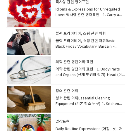
험)"처럼 행복감이나 열정을 불러일으키는 것
pals.""지난여름, 우리는 멋진 몇몇 친구들과
짝사랑 관련 영어표현
트 정보가 적힌 탑승권 Baggage claim: 도착
식을 듣고 그는 활짝 웃었다. 3. Beaming —
을 말할 때."an exciting speech (고무적인
유럽을 여행했어요." Buddy와 비슷하게 격
Idioms & Expressions for Unrequited
후 수하물을 찾는 곳 Customs: 입국 시 물품
환하게 웃다A bright and joyful smile that
연설)"처럼 사람들을 감동시키거나 행동을 촉
식 없고 친한 친구를 뜻해요. Mate 뜻: 친구,
Love: 짝사랑 관련 영어표현 1. Carry a
을 검사하는 세관 Gate: 탑승하는 장
lights up the face. Example: “The child
구하는 것을 묘사할 때도 쓰인답니다.운명의
동료예문: "He’s my best mate from high
Torch for Someone 뜻: 오랫동안 마음속으
소 Example:“Where is the check-in
was beaming with joy at the birthday
반전과 같은 드라마틱한 상황 ("an exciting
school, and we still catch up every
로 누군가를 짝사랑하다 Example:He still
counter for this flight?”이 항공편 체크인
party.”→ 생일 파티에서 아이는 기쁨으로 환
event (흥미로운 사건)")을 표현할 때도 쓸
week.""그는 제 고등학교 시절 가장 친한 친
carries a torch for his high school friend
카운터는 어디인가요? ⭐ 2. On the Plane
하게 웃고 있었다. B. Sad or Upset
블랙 프라이데이, 쇼핑 관련 어휘
수 있어요. 자, 그럼 이제 'Exciting'의 다양한
구이고, 우리는 여전히 매주 만나서 밀린 이야
even after all these years.그는 시간이 그
(기내에서) 비행기 안에서 알아두면 유용한
Expressions (슬프거나 속상한 표정) 1.
동의어들을 함께 살펴볼까요? 🌟
기를 하죠." 주로 영국, 호주 등에서 많이 쓰이
블랙 프라이데이, 쇼핑 관련 어휘​Basic
렇게 지나도 여전히 고등학교 친구를 마음속
단어들입니다. Cabin: 승객이 앉는 공
Frown — 찡그리다A downward turning of
'Exciting'의 다양한 동의어들 (Synonyms
며, 동성 친구에게 주로 사용됩니
Black Friday Vocabulary Bargain –
으로 좋아하고 있다. 유래: 변함없는 헌신을
간 Aisle seat: 통로 쪽 좌석 Window seat:
the mouth, showing concern or
for Exciting)1. Thrilling 뜻: 강렬한 흥분과
다. Chum 뜻: 친구, 단짝예문: "They’ve
Something you buy at a very low
상징하는 옛날식 횃불 행렬에서 유래.직역하
창가 좌석 Tray table: 접이식 테이
displeasure. Example: “She frowned as
즐거움을 주는, 짜릿한.설명: 주로 모험이나
been chums for over twenty years,
price.Example: This coat was a real
면 누군가를 위해 횃불을 들고 가다 라는 느낌
블 Armrest: 좌석의 팔걸이 Overhead
she read the disappointing
발견처럼 큰 흥분을 주는 경험에 사용해요.
의학 관련 영단어와 표현
sharing every secret.""그들은 20년 넘게
bargain — I only paid half the price!이 코
이에요~ 2. Love is Blind 뜻: 사랑하면 단
compartment: 기내 위쪽 수납공간 Galley:
message.”→ 실망스러운 메시지를 읽으며
'Exhilarating'과도 유사한 뉘앙스를 가집니
단짝 친구로 지내며 모든 비밀을 공유하고 있
트는 진짜 싸게 샀어요 — 원래 가격의 절반만
의학 관련 영단어와 표현 1. Body Parts
점이나 현실을 잘 보지 못하다 Example:She
기내 주방. Lavatory : 기내 화장
그녀는 얼굴을 찡그렸다. 2. Pout — 입을 삐
다. 예문: "The hike to the summit
어요." 오래되고 가까운 친구에게 쓰이는, 다
냈어요! Deal – A special offer that helps
and Organs (신체 부위와 장기) Head (머
keeps giving him chances—love is truly
실 Example:The lavatory is located near
죽 내밀다A look with pushed-out lips
offered a truly thrilling encounter with
소 고풍스러운 느낌의 단어입니
you save money.Example: I found an
리) He hit his head on the door and got
blind sometimes.그녀는 계속 그에게 기회
the back of the plane.화장실은 비행기 뒤
showing annoyance or mild
breathtaking nature." "정상까지의 하이킹
다. Companion 뜻: 동반자, 친구예문: "My
amazing deal on a new phone.새 휴대폰
a bruise. 그는 문에 머리를 부딪혀 멍이 들었
를 주는데, 사랑은 정말 때때로 눈이 멀어버린
쪽에 있습니다. “Could you help me put
frustration. Example: “He pouted
은 숨 막히는 자연과의 정말 짜릿한 만남을 선
cat is my constant companion, always
을 정말 좋은 가격에 샀어요. Sold out –
청소 관련 어휘
습니다. Chest (가슴) I feel tightness in
다. --셰익스피어와의 연관성: 베니스의 상인
my bag in the overhead
because no one chose his idea.”→ 아무
사했습니다." 2. Exhilarating 뜻: 매우 행복
there when I need comfort.""제 고양이는
When all items are gone.Example: The
my chest when I breathe deeply. 숨을 깊
에서 사용됨. 3. Pine Away (for/over
청소 관련 어휘​Essential Cleaning
compartment?”제 가방을 위쪽 수납함에 넣
도 그의 아이디어를 고르지 않자 그는 입을 삐
하고 활기찬 기분을 느끼게 하는, 신나는, 유
제가 위로가 필요할 때 항상 곁에 있어 주는
sneakers were sold out in just one
게 쉴 때 가슴이 답답하게 느껴집니
Someone) 뜻: 누군가를 그리워하며 괴로워
Equipment (기본 청소 도구) 1. Kitchen
는 것을 도와주실 수 있나요? ⭐ 3. Flight-
죽 내밀었다. 3. Tearful — 눈물이 고인 표정
쾌한.설명: 'Thrilling'과 비슷하게 짜릿함을 주
영원한 동반자예요." 함께 시간을 보내는 친
hour.그 운동화는 한 시간 만에 다 팔렸어
다. Abdomen (복부) The doctor pressed
하다 Example:She’s been pining away
Sponge (주방 스펀지) A sponge is used
Related Vocabulary (비행 관련 단어) 기내
Eyes filled with tears, usually due to
지만, 특히 강한 행복감과 생기 넘치는 기분을
구나 동반자를 뜻하며, 사람 외에 반려동물에
요. Discount – A lower price than
his abdomen to check for pain. 의사가 통
for him since he left the country.그가 해
for cleaning various surfaces. It is soft
안내 방송이나 여행 중 자주 들리는 표현들입
sadness. Example: “Her tearful
강조할 때 사용해요. 예문: "Running a
게도 사용할 수 있습니다. Confidant /
usual.Example: There’s a 20% discount
증이 있는지 확인하려고 그의 복부를 눌렀습
외로 떠난 후부터 그녀는 계속 그를 그리워하
and can absorb water well.스펀지는 여러
니다. Takeoff: 비행기가 이륙하는 순
일상표현
expression showed she was truly
marathon was the most exhilarating
Confidante 뜻: 비밀을 털어놓을 수 있는 친
on all jackets.모든 재킷에 20% 할인이 있
니다. Arm / Leg (팔 / 다리) He injured his
며 힘들어하고 있다. 4. One-Sided Love /
표면을 청소할 때 사용됩니다. 부드럽고 물을
간 Landing: 비행기가 착륙하는 과
hurt.”→ 그녀의 눈물 고인 표정은 얼마나 속
experience of her life, making her feel
Daily Routine Expressions (아침 · 낮 · 저
구, 막역한 친구 (남성/여성)예문: "He is my
어요. Refund – Money returned when
arm while playing basketball. 그는 농구를