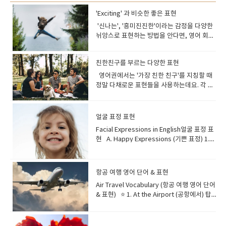
'Exciting' 과 비슷한 좋은 표현
'신나는', '흥미진진한'이라는 감정을 다양한
뉘앙스로 표현하는 방법을 안다면, 영어 회화
나 글쓰기가 훨씬 다채로워질 거예
요. 'Exciting'의 다양한 동의어들을 자세히 파
친한친구를 부르는 다양한 표현
헤쳐 보고, 각각의 단어가 가진 미묘한 차이와
실제 활용 예시를 통해 영어 표현력을 한 단계
영어권에서는 '가장 친한 친구'를 지칭할 때
더 업그레이드해 보아요! Let's get
정말 다채로운 표현들을 사용하는데요. 각 단
started! 먼저, 'Exciting'이 정확히 어떤
어마다 품고 있는 뉘앙스가 조금씩 다르답니
의미인지부터 한번 짚어볼까요? 'Exciting'은
다. 친구와의 유대감을 나타내는 멋진 영어 표
무언가가 당신을 행복하거나 열정적으로 느
현들을 알아보고, 영어 학습에도 재미를 더해
얼굴 표정 표현
끼게 할 때 사용해요. 마치 심장이 두근거리
보아요! ◆ Best Friend의 다채로운 동의
Facial Expressions in English얼굴 표정 표
고, 기대감에 설레어 방방 뛸 것 같은 기분을
어 (Synonyms for Best Friend)우리가 흔
현 A. Happy Expressions (기쁜 표정) 1.
나타내는 단어이죠. 보통 'enthusiastic(열정
히 '베프'라고 부르는 'Best Friend' 외에도
Smile — 미소 짓다A gentle, happy
적인)', 'thrilled(아주 신나는)', 'stirred(감동
많은 단어가 있답니다. Buddy 뜻: 친구, 동
expression with the corners of the
받은)', 'delighted(기뻐하는)' 등의 감정과
료예문: "My buddy and I have explored
mouth turned upward. Example: “She
연결될 수 있습니다. 어떤 상황에서
so many hiking trails since we were
항공 여행 영어 단어 & 표현
smiled warmly when her friend walked
'Exciting'을 사용할 수 있을까
kids.""제 단짝 친구와 저는 어릴 때부터 정말
Air Travel Vocabulary (항공 여행 영어 단어
in.”→ 친구가 들어오자 그녀는 따뜻하게 미소
요? 'Exciting'은 여러 상황에서 사용되는데
많은 하이킹 코스를 탐험했어요." 일상적이고
& 표현) ⭐ 1. At the Airport (공항에서) 탑
를 지었다. 2. Grin — 활짝 웃다A broad
요. "an exciting movie scene (흥미진진한
친근한 느낌의 친구를 뜻합니다. Pal 뜻: 친
승 전 공항에서 자주 보게 되는 단어들입니
smile that often shows amusement or
영화 장면)"처럼 자극적으로 흥미로운 것을
구, 동료예문: "Last summer, we traveled
다. Check-in: 항공편을 확인하고 탑승권을
excitement. Example: “He had a big grin
말할 때"an exciting adventure (신나는 모
around Europe with a few great
받는 절차 Boarding pass: 좌석 번호와 게이
after hearing the good news.”→ 좋은 소