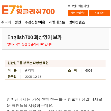
로그인
l
회원가입
체험수업신청
카톡상담
주니어
성인
수강신청/비용
레벨테스트
영어컨텐츠
English700 화상영어 보카
영어교육의 정점 잉글리쉬 700입니다.
친한친구를 부르는 다양한 표현
이 름
| 관리자
조 회
| 6009
등록일
| 2025-12-15
영어권에서는 '가장 친한 친구'를 지칭할 때 정말 다채로
운 표현들을 사용하는데요.