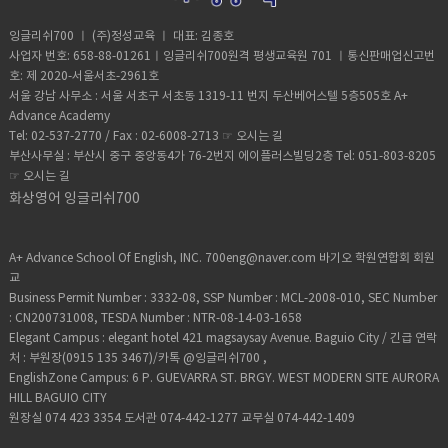
잉글리쉬700 ㅣ (주)정성교육 ㅣ 대표: 김종호
사업자 번호: 658-88-01261ㅣ잉글리쉬700원격 평생교육원 701 ㅣ통신판매업신고번
호: 제 2020-서울서초-2961호
서울 강남 사무소 : 서울 서초구 서초동 1319-11 번지 두산베어스텔 5층505호 A+
Advance Academy
Tel: 02-537-2770 / Fax : 02-6008-2713 ☞
오시는 길
부산사무실 : 부산시 중구 중앙동4가 76-2번지 에이플러스빌딩2층 Tel: 051-803-8205
☞
오시는 길
화상영어 잉글리쉬700
A+ Advance School Of English, INC. 700eng@naver.com 바기오 학원연합회 회원
교
Business Permit Number : 3332-08, SSP Number : MCL-2008-010, SEC Number
: CN200731008, TESDA Number : NTR-08-14-03-1658
Elegant Campus : elegant hotel 421 magsaysay Avenue. Baguio City / 긴급 연락
처 : 부원장(0915 135 3467)/카톡 @잉글리쉬700 ,
EnglishZone Campus: 6 P. GUEVARRA ST. BRGY. WEST MODERN SITE AURORA
HILL BAGUIO CITY
원장실 074 423 3354 도서관 074-442-1277 교무실 074-442-1409