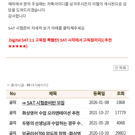
해외에서 문의 주실때는 카톡아이디를 남겨주시든지 이멜이 게시판으로 상
담을 도와드리겠습니다
감사합니다
SAT 시험준비 자세히 보기 아래를 클릭해주세요
.
Digital SAT 1:1 고득점 특별반( SAT 시작에서 고득점까지)( 추천
★★★★★)
총게시글 :
88
[
1
/5페이지]
No
제목
등록일
조회
공지
2026-01-08
1868
⇒ SAT 시험준비반 모집
공지
2021-10-27
17779
화상영어 수업 오리엔테이션 추천
공지
2021-05-28
4068
두명의 선생님과 수업하는 경우 수업입장하기
공지
2020-10-30
29802
잉글리쉬700 압도적 장점 -화상영어( 성인,어린이)