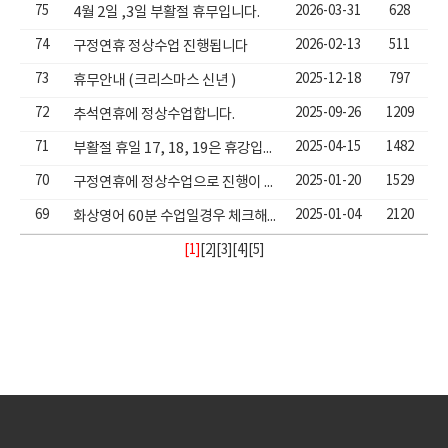
75
2026-03-31
628
4월 2일 ,3일 부활절 휴무입니다.
74
2026-02-13
511
구정연휴 정상수업 진행됩니다
73
2025-12-18
797
휴무안내 (크리스마스 신년 )
72
2025-09-26
1209
추석연휴에 정상수업합니다.
71
2025-04-15
1482
부활절 휴일 17, 18, 19은 휴강입니다.
70
2025-01-20
1529
구정연휴에 정상수업으로 진행이 됩니다.
69
2025-01-04
2120
화상영어 60분 수업일경우 체크해야할 사항
[1]
[
2
][
3
][
4
][
5
]