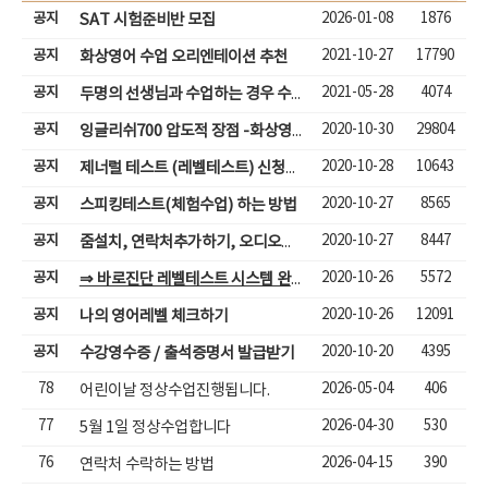
공지
2026-01-08
1876
SAT 시험준비반 모집
공지
2021-10-27
17790
화상영어 수업 오리엔테이션 추천
공지
2021-05-28
4074
두명의 선생님과 수업하는 경우 수업입장하기
공지
2020-10-30
29804
잉글리쉬700 압도적 장점 -화상영어( 성인,어린이)
공지
2020-10-28
10643
제너럴 테스트 (레벨테스트) 신청하기
공지
2020-10-27
8565
스피킹테스트(체험수업) 하는 방법
공지
2020-10-27
8447
줌설치, 연락처추가하기, 오디오체크, 줌체팅으로 수업하기
공지
2020-10-26
5572
⇒ 바로진단 레벨테스트 시스템 완비
공지
2020-10-26
12091
나의 영어레벨 체크하기
공지
2020-10-20
4395
수강영수증 / 출석증명서 발급받기
78
2026-05-04
406
어린이날 정상수업진행됩니다.
77
2026-04-30
530
5월 1일 정상수업합니다
76
2026-04-15
390
연락처 수락하는 방법