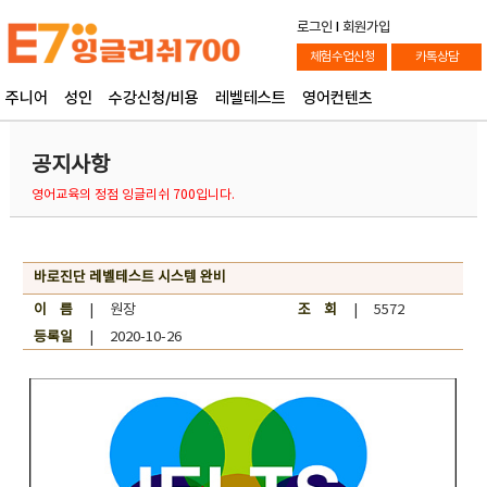
로그인
l
회원가입
체험수업신청
카톡상담
주니어
성인
수강신청/비용
레벨테스트
영어컨텐츠
공지사항
영어교육의 정점 잉글리쉬 700입니다.
바로진단 레벨테스트 시스템 완비
이 름
| 원장
조 회
| 5572
등록일
| 2020-10-26