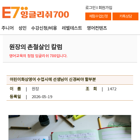
로그인
l
회원가입
체험수업신청
카톡상담
주니어
성인
수강신청/비용
레벨테스트
영어컨텐츠
원장의 촌철살인 칼럼
영어교육의 정점 잉글리쉬 700입니다.
어린이화상영어 수업시에 선생님이 신경써야 할부분
이 름
| 원장
조 회
| 1472
등록일
| 2026-05-19