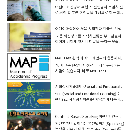
어린이화상영어 수업시에 선생님이 신경써야 할부분
​어린이 화상영어 수업 시 선생님이 특별히 신
경 써야 할 부분 아이들을 대상으로 하는 화상
영어 수업에서는 단순히 교재를 진행하는 것
보다, 아이의 말하기 기회를 최대한 늘리고 자
어린이화상영어 처음 시작할때 한국인 선생님 개입을 원하는 분들이 읽어야될 내용
신감을 키워주는 것이 가장 중요합니다. 학부
모님들은 보통 다음과 같은 요청을 많이 하십
​​ 처음 화상영어를 시작하면많은 부모님들이
니다. "우리 아이가 영어로 많이 말할 수 있게
아이가 멍하게 있거나 대답을 못하는 모습을
해주세요.""문장으로 대답하도록 지도해주세
보고“한국인 선생님 도움이 꼭 필요한 거 아
요.""발음과 문법을 자연스럽게 교정해주세
닐까요?”라고 걱정하시는 경우가 많습니
요.""수업이 재미있었으면 좋겠어요.""숙제
다. 특히 어린아이들은 처음 영어 환경 자체를
MAP Test 완벽 가이드: 개념부터 활용까지,
나 복습도 챙겨주세요." 따라서 선생님은 다
낯설어하기 때문에부모님 입장에서는 답답하
​ 영어 교육 현장에서 점점 더 자주 등장하는
음 사항을 꼭 염두에 두고 수업을 진행해 주시
고 안쓰럽게 느껴질 수 있습니다. 하지만 어
시험이 있습니다. 바로 MAP Test
면 좋습니다.1. 아이가 최대한 많이 말하도록
린이 영어는 성인처럼설명을 완벽히 이해하
(Measures of Academic Progress)입니
유도하기 가장 중요한 목표는 아이가 영어로
고 시작하는 공부와는 조금 다릅니다. 오히려
다. ​MAP은 학생들의 학업 성장을 측정하는
직접 말하는 시간을 늘리는 것입니다. 지도 방
아이들은조금 답답한 환경 속에서 스스로 듣
사회정서학습SEL (Social and Emotional Learning) 이란?? 추천교재
정밀한 진단 도구입니다. 많은 국제학교, 영어
법Yes/No 질문보다 WH-questions 사용한
고, 추측하고, 반복 경험하는 과정에서영어
권 국가의 공립학교, 그리고 국내 일부 사립학
SEL (Social and Emotional Learning) 이
단어로 답하면 문장으로 확장하도록 유도추
감각을 만들어가는 경우가 많습니다. 선생님
교에서 이 시험을 도입하고 있으며, 학부모와
란? SEL(사회정서학습)은 학생들이 다음과
가 질문으로 답변을 늘리기 예시Teacher:
표정, 반복 표현, 화면 자료, 상황 등을 통해처
교사들에게는 학생의 영어 실력과 학습 경로
같은 능력을 기를 수 있도록 돕는 교육 접근
What did you do yesterday?Student:
음에는 몰라도 점점 의미를 연결하기 시작하
를 이해하는 중요한 도구가 됩니다. 이 글에서
방식입니다: *자기인식(Self-awareness) *
Soccer.Teacher: Great! Say, "I played
고,그 과정에서 영어에 대한 반응 속도가 살아
는 다음과 같은 내용을 중심으로 MAP Test
자기관리(Self-management) *사회적 인식
Content-Based Speaking이란? 컨텐츠기반말하기!!!
soccer with my friends yesterday." 2.
나는 경우가 많습니다. 반대로 바로 한국어 설
를 깊이 있게 살펴보겠습니다: MAP Test란
(Social awareness) *관계 기술
완전한 문장으로 말하도록 지도하기 아이들
​컨텐츠기반 말하기는 ????말하기(Speaking)
명이 계속 들어가게 되면아이 입장에서는 영
무엇인가? MAP의 구성과 문항 특징 MAP 성
(Relationship skills) *책임감 있는 의사결정
은 단어만 말하는 경우가 많습니다. 목표단어
능력을 키우기 위해, 특정 주제(Content)를