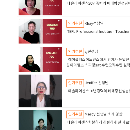
테솔라이센스20년경력의 베테랑선생님어린
인기추천
Khay선생님
TEFL Professional Institue 
인기추천
cj선생님
에이플러스어드벤스에서 인기가 높았던 선
팅아이엘츠 스피킹sat 수업오픽수업 실
인기추천
Jenifer 선생님
테솔라이센스10년경력의 베테랑선생님인기
인기추천
Mercy 선생님 소개 영상
테솔라이센스차분하게 친절하게 잘 가르치