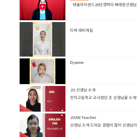
테솔라이센스20년경력의 베테랑선생님토
티쳐 에비게일
​
Dyanne
JO 선생님 소개
전직고등학교 교사였던 조 선생님을 소
JOAN Teacher