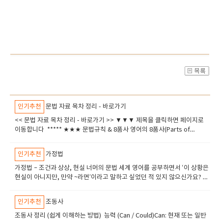
인기추천
문법 자료 목차 정리 - 바로가기
<< 문법 자료 목차 정리 - 바로가기 >> ▼▼▼ 제목을 클릭하면 페이지로
이동합니다 ***** ​★★★ 문법규칙 & 8품사 영어의 8품사(Parts of
Speech) 완벽 정리​ 20가지 영어 문법 규칙 (20 Essential Grammar
Rules)​ 구, 절, 문장의 개념​ 영어 형용사(Adjective) 정리​ 준동사의 개념과
인기추천
가정법
뜻, 종류​ ***** ​★★★​ 관사 & 명사 (Articles & Nouns)영어 관사(A, An,
The)의 완벽한 이해와 활용법​명사(Noun) 정리​집합명사​ 추상명사의 특
가정법 – 조건과 상상, 현실 너머의 문법 세계 영어를 공부하면서 ‘이 상황은
징 추상명사1 물질명사 보통명사의 용법 보통명사와 고유명사의 차이 국
현실이 아니지만, 만약 ~라면’이라고 말하고 싶었던 적 있지 않으신가요? 또
가 앞에 정관사 the (붙이는 경우) 고유명사와 정관사 사용법 가산명사와 불
는 ‘그때 ~했더라면 지금은 달랐을 텐데’ 같은 후회를 표현하고 싶었던 적도
가산명사 셀 수 있는 명사 vs. 셀 수 없는 명사 이중 소유격과 소유대명사 정
있을 거예요. 이런 경우에 쓰이는 것이 바로 가정법(Conditional
인기추천
조동사
리 ​복합명사 ​ ***** ​★★★​ 대명사 대명사​these와 those ‘지시대명사
Sentences)입니다. 가정법은 현실과 다른 상상, 또는 가능성에 대한 조건
(demonstratives)’​ 지시대명사 this, that​부정대명사 other, another,
을 표현할 수 있게 해주는 문법 도구입니다. 그런데 문제는, 이 가정법이 우
​조동사 정리 (쉽게 이해하는 방법) 능력 (Can / Could)Can: 현재 또는 일반