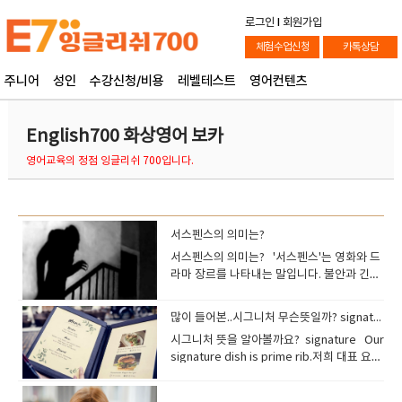
로그인
l
회원가입
체험수업신청
카톡상담
주니어
성인
수강신청/비용
레벨테스트
영어컨텐츠
English700 화상영어 보카
영어교육의 정점 잉글리쉬 700입니다.
서스펜스의 의미는?
서스펜스의 의미는? '서스펜스'는 영화와 드
라마 장르를 나타내는 말입니다. 불안과 긴장
을 느끼고 조마 조마하고 두근 두근하는 전개
가 계속 펼쳐져서 심리적 공포를 느끼는 작품
많이 들어본..시그니처 무슨뜻일까? signature
을 말합니다. 관중에게 불안과 긴장감을 주면
시그니처 뜻을 알아볼까요? signature Our
서흥미를 북돋아 주는 기법을 서스펜스 기법
signature dish is prime rib.저희 대표 요리
이라고도 합니다. 서스펜스는 지속적으로 관
(시그니처 메뉴)는 최상급 소갈비입니
객으로 하여금 기대를 갖게 한다는 특징이 있
다.signature dish "자랑하는 요리, 특제 요
습니다. '서스펜스'는 조마 조마한 일이 있을