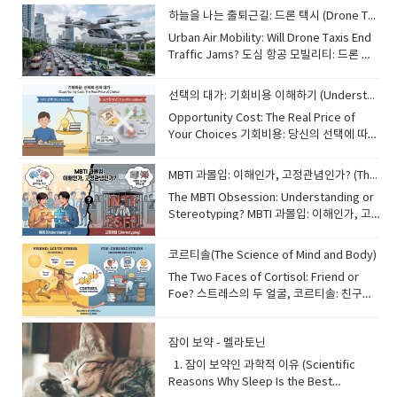
entanglement] This allows quantum
people are familiar with inflation, but
하늘을 나는 출퇴근길: 드론 택시 (Drone Taxis: The Future of Commuting)
computers to solve complex problems
"deflation" is its opposite—a general
Urban Air Mobility: Will Drone Taxis End
millions of times faster than today's
decrease in the prices of goods and
Traffic Jams? 도심 항공 모빌리티: 드론 택
most powerful supercomputers. This
services. While lower prices might
시가 교통 체증을 끝낼까요? Imagine
technology could revolutionize fields
seem like a good thing for consumers,
skipping morning traffic by flying over
like medicine by discovering new drugs
persistent deflation can be dangerous
선택의 대가: 기회비용 이해하기 (Understanding Opportunity Cost)
the city in an automated drone. This
or improve cybersecurity through
for the economy. When prices keep
Opportunity Cost: The Real Price of
technology, known as Urban Air
unhackable codes. Although it is still in
falling, people tend to delay their
Your Choices 기회비용: 당신의 선택에 따르
Mobility (UAM), is no longer just science
its early stages, quantum computing is
purchases, expecting even lower
는 진짜 가격 Every choice we make has a
fiction. Drone taxis, or "eVTOL"
expected to change the world in ways
prices in the future. This leads to lower
hidden cost called "opportunity cost."
(electric Vertical Take-Off and Landing)
we can only imagine. 기존의 컴퓨터가 비
MBTI 과몰입: 이해인가, 고정관념인가? (The MBTI Obsession)
demand, causing companies to reduce
This is the value of the next best
aircraft, are being developed to
트(0 또는 1)를 사용하는 반면, 양자 컴퓨터는
production and cut jobs. This cycle,
The MBTI Obsession: Understanding or
alternative that you give up when
transport passengers quickly and
'큐비트'를 사용합니다. '중첩'이라고 불리는
known as a "deflationary spiral," can
Stereotyping? MBTI 과몰입: 이해인가, 고
making a decision. For example, if you
quietly. They are eco-friendly because
현상 덕분에 큐비트는 0과 1을 동시에 나타낼
lead to long-term economic stagnation.
정관념인가? In South Korea, asking
spend an hour studying English, the
they run on electricity and could
수 있습니다. 이를 통해 양자 컴퓨터는 오늘날
Managing a stable price level is a key
"What is your MBTI?" has become as
opportunity cost might be the sleep or
코르티솔(The Science of Mind and Body)
drastically reduce travel time in
가장 강력한 슈퍼컴퓨터보다 수백만 배 빠르
challenge for central banks around the
common as asking for someone's
exercise you could have had during that
crowded cities. However, before they
게 복잡한 문제를 해결할 수 있습니다. 이 기
The Two Faces of Cortisol: Friend or
world. 대부분의 사람들은 인플레이션에 익
name. The Myers-Briggs Type Indicator
time. Understanding this concept helps
become common, we must solve
술은 신약을 발견하여 의학 분야에 혁신을 일
Foe? 스트레스의 두 얼굴, 코르티솔: 친구인
숙하지만, '디플레이션'은 그 반대인 상품과
(MBTI) categorizes personalities into 16
us make more rational decisions in both
challenges regarding air traffic safety
으키거나, 해킹이 불가능한 암호를 통해 사이
가 적인가? Cortisol is often called the
서비스 가격의 전반적인 하락을 의미합니다.
types, helping people understand
daily life and business. By considering
regulations and the noise levels of
버 보안을 개선할 수 있습니다. 비록 아직 초
"stress hormone" because it is
낮은 가격이 소비자에게는 좋은 것처럼 보일
themselves and others better. It is a
what we lose as well as what we gain,
these flying vehicles. 자동 드론을 타고 도
기 단계에 있지만, 양자 컴퓨팅은 우리가 상상
잠이 보약 - 멜라토닌
released when we feel stress. In
수 있지만, 지속적인 디플레이션은 경제에 위
useful tool for breaking the ice or
we can prioritize our time and
시 위를 날아 아침 교통 체증을 피하는 상상을
하는 방식 이상으로 세상을 바꿀 것으로 기대
dangerous situations, it triggers the
험할 수 있습니다. 가격이 계속 떨어지면 사람
1. 잠이 보약인 과학적 이유 (Scientific
finding a compatible partner. However,
resources more effectively. 우리가 내리
해보세요. 도심 항공 모빌리티(UAM)라고 알
됩니다. 📚 단어장 (Vocabulary) •
"fight or flight" response, giving us the
들은 미래에 더 낮은 가격을 기대하며 구매를
Reasons Why Sleep Is the Best
psychologists warn against "MBTI
는 모든 선택에는 '기회비용'이라는 숨겨진 대
려진 이 기술은 더 이상 공상 과학이 아닙니
traditional: 전통적인, 기존의 •
energy to react quickly. This function is
미루는 경향이 있습니다. 이는 수요 감소로 이