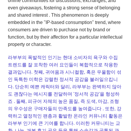
online communities for discussions, exchanges, and
even giveaways, fostering a strong sense of belonging
and shared interest . This phenomenon is deeply
embedded in the "IP-based consumption" trend, where
consumers are driven to purchase not by brand or
function, but by their affection for a particular intellectual
property or character.
라부부의 폭발적인 인기는 현대 소비자의 욕구와 수집
트렌드를 잘 포착한 여러 요인들이 복합적으로 작용한
결과입니다. 첫째, 귀여움과 시니컬함, 혹은 우울함이 섞
인 독특한 미학은 강렬한 정서적 공감을 불러일으킵니
다. 단순히 예쁜 캐릭터와 달리, 라부부는 완벽하지 않아
도 괜찮다는 메시지를 전달하며 '정서적 공감'을 형성하
죠 . 둘째, 피규어 자체의 높은 품질, 즉 도색, 마감, 조형
의 우수성은 구매자들의 만족도를 높여줍니다 . 또한, 강
력하고 열정적인 팬층과 활발한 온라인 커뮤니티 활동은
라부부 인기에 큰 기여를 합니다. 이러한 커뮤니티는 교
환, 나눔, 개봉 후기 공유 등을 통해 소속감과 공통된 관