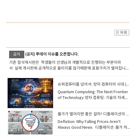
공지
(공지) 투데이 이슈를 오픈합니다.
기존 첨삭게시판은 학생들이 선생님과 개별적으로 진행되는 부분이라
서 실제 게시판에 공개적으로 올리지를 않기때문에 효용가치가 떨어집니
다. 오늘부터 투데이 이슈를 진행합니다. 국내 해외의 중요뉴스나 핵심적인
이슈의 단어 문장을 통해서 현장감있는 공부를 하시길 바랍니다.
슈퍼컴퓨터를 넘어서: 양자 컴퓨터의 시대 (The Era of Quantum Computing)
​Quantum Computing: The Next Frontier
of Technology 양자 컴퓨팅: 기술의 차세대
개척지 While traditional computers use
bits (0 or 1), quantum computers use
물가가 떨어지면 좋은 걸까? 디플레이션의 이해 (Understanding Deflation)
"qubits." Thanks to a phenomenon
called superposition, qubits can
Deflation: Why Falling Prices Aren't
represent both 0 and 1 at the same
Always Good News​ 디플레이션: 물가 하
time. [Image of qubit superposition and
락이 항상 좋은 소식은 아닌 이유Most