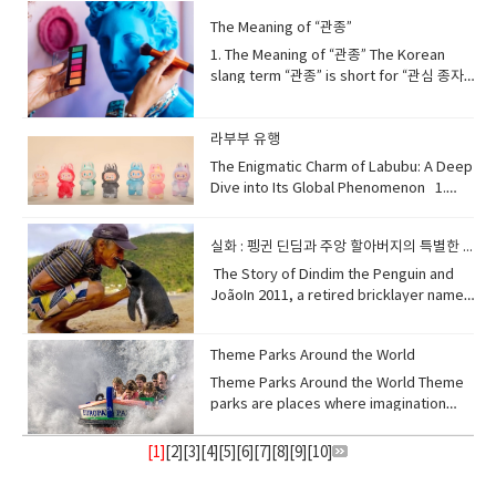
름짐 carbonation: 탄산 cleanse: 깨끗이 하
스태그플레이션(Stagflation)은 경제가 성장
crises, wars, or inflation, investors see
becomes refreshingly cool because
지 못하는 환경에서도 살아남을 수 있는 뛰어
aging: 가속 노화underscoring: ~을 강조하
다, 정화하다 palate: 입맛, 미각 Why Soju
The Meaning of “관종”
하지 않는데 물가만 오르는 상황을 말합니다.
gold as a safe asset that keeps its
the fermentation process creates
난 생존 능력을 가지고 있다. 인간의 도움에
는indispensable role: 필수적인 역할
Matches Pork Belly Grilled pork belly,
이 단어는 stagnation(경기침체)과
value. Because gold cannot be printed
natural acidity and carbonation. When
1. The Meaning of “관종” The Korean
의존하는 재배 작물과 달리, 잡초는 스스로 환
overall well-being: 전반적인 건강 2. 숙면
or samgyeopsal, and soju are another
inflation(물가상승)의 합성어입니다.보통 물
like money, it becomes more valuable
stored at the right temperature, lactic
slang term “관종” is short for “관심 종자.”
경에 적응하며 자라난다. 일부 잡초는 오염된
을 위한 방법 (Methods for Sound
beloved pair. The strong, clean flavor
가가 오를 때는 경제도 활발하지만, 스태그플
when currencies lose purchasing
acid bacteria actively break down
The word “종자” (種子) originally means
땅이나 파괴된 환경에서도 생존할 수 있도록
Sleep)Achieving sound sleep involves
of soju cuts through the richness of the
레이션 시기에는 일자리가 줄고 생활비는 올
power. 금값이 오르는 이유사람들이 종이화
sugars, producing a fresh, tangy flavor.
“seed,” but when used here, it simply
특수한 생물학적 기능을 발전시켜 왔으며, 자
establishing a consistent sleep routine
pork fat, making the taste feel lighter
라 사람들이 어려움을 겪습니다.stagflation
폐에 대한 신뢰를 잃거나 세계적인 불확실성
This combination makes properly
refers to a type of person. Therefore,
라부부 유행
연의 ‘최초 복원자’ 역할을 하기도 한
and optimizing your environment. Aim
and more balanced. In addition, the
경기 침체 속의 물가 상승stagnation 침체,
이 커질 때 금값은 상승하는 경향이 있습니다.
fermented kimchi taste crisp and cool,
“관종” describes someone who often
다. extraordinary ability — 비범한 능
to go to bed and wake up at roughly
The Enigmatic Charm of Labubu: A Deep
slightly sweet and burning sensation of
정체inflation 물가 상승, 인플레이션
경제 위기, 전쟁, 또는 인플레이션이 발생하
especially when eaten with warm
tries to get the attention of others,
력 cultivated crops — 재배 작물 adapt to
the same time each day, even on
Dive into Its Global Phenomenon 1.
soju enhances the smoky flavor of the
economy 경제 2. Why does stagflation
면 투자자들은 금을 가치가 유지되는 안전한
rice. 김치가 시원해지는 이유는 발효 과정에
usually by acting in noticeable or
stress — 스트레스 환경에 적응하
weekends, to regulate your body's
What Exactly is Labubu?Labubu is a
meat. This harmony is not just about
happen? Stagflation often happens
자산으로 봅니다. 금은 돈처럼 찍어낼 수 없기
서 자연스러운 산미와 탄산감이 생기기 때문
unusual ways. 한국어 속어 “관종”은 “관심
다 polluted or damaged land — 오염되거
natural sleep-wake cycle. Create a
highly sought-after series of collectible
taste—it’s about the experience of
when the cost of production rises
때문에, 화폐의 구매력이 떨어질수록 더 큰 가
입니다. 적절한 온도에서 보관하면 유산균이
종자”의 줄임말입니다. “종자(種子)”는 본래
실화 : 펭귄 딘딤과 주앙 할아버지의 특별한 인연
나 파괴된 땅 first responders — 최초 대응
comfortable sleep sanctuary: ensure
toys and figures, conceptualized by
sharing grilled meat and drinks with
sharply, such as when oil or raw
치를 얻게 됩니다. uncertainty: 불확실
당을 분해하며 상큼하고 톡 쏘는 맛을 만들어
“씨앗”을 뜻하지만, 여기서는 특정한 유형의
자, 선행 복구자(비유적 표현) [02] Weeds
your bedroom is dark, quiet, and cool.
Hong Kong illustrator Kasing Lung. This
​The Story of Dindim the Penguin and
friends at a lively table. 구운 삼겹살과 소
material prices increase. Companies
성 inflation: 인플레이션, 물가 상승 asset:
냅니다. 이 과정 덕분에 잘 익은 김치는 특히
사람을 가리키는 표현으로 사용됩니다. 따라
as Part of Nature’s Restoration
Avoid stimulating activities like screen
distinctive collection features
JoãoIn 2011, a retired bricklayer named
주는 또 하나의 사랑받는 조합입니다. 소주의
face higher expenses, so they raise
자산 purchasing power: 구매력 valuable:
따뜻한 밥과 먹을 때 아삭하고 시원한 맛을 느
서 “관종”은 눈에 띄거나 특이한 행동을 통해
Plan The emergence of weeds is not a
time on electronic devices before bed,
"zoomorphic elves" — imaginary
João Pereira de Souza, who lived on a
강하고 깔끔한 맛이 삼겹살의 기름진 풍미를
prices, but consumers buy less
가치 있는 2. The price of gold 20 and
낄 수 있습니다. fermentation: 발효
다른 사람의 관심을 자주 얻으려는 사람을 말
random accident, but rather a natural
as the blue light can interfere with
creatures that blend animal
small island village near Rio de Janeiro,
잡아주어 더 가볍고 균형 잡힌 맛을 느끼게 해
because their purchasing power drops.
10 years ago About 20 years ago, in
acidity: 산도, 산미carbonation: 탄산 발생
합니다. slang: 속어 originally: 원래는 type
response to environmental imbalance.
Theme Parks Around the World
melatonin production. Instead, engage
characteristics with exaggerated,
Brazil, found a little penguin covered in
줍니다. 또한 소주의 약간 단맛과 알코올의 따
This leads to slow growth and high
2005, gold was around $450 per ounce.
tangy: 새콤한, 톡 쏘는crisp: 아삭한 The
of person: 사람의 유형 noticeable: 눈에
When humans damage or exhaust the
in relaxing rituals such as reading,
human-like expressions. The flagship
oil and struggling to survive. The
Theme Parks Around the World Theme
뜻한 감촉이 고기의 불맛을 더욱 살려줍니다.
prices at the same time. Poor
Ten years ago, in 2015, it was about
distinctive "refreshing" taste of kimchi,
띄는 unusual: 특이한 describe: 묘사하
land, nature instinctively attempts to
taking a warm bath, or practicing
character, also named Labubu, is often
penguin was weak, hungry, and unable
parks are places where imagination
이 조합은 단순히 맛의 궁합뿐만 아니라, 친구
government policy or excessive money
$1,200 per ounce. In 2025, it has
often described as siwonhada, comes
다 2. “관종” in English There is no
restore it — and weeds are often the
meditation. Crucially, expose yourself
depicted with mischievous, sharp-
to move properly. João cleaned the oil
comes to life. They combine thrilling
들과 함께 고기를 구워 먹으며 나누는 즐거운
printing can also make stagflation
reached over $4,000 per ounce. This
primarily from its unique fermentation
exact translation for “관종” in English,
first sign of that healing process. Their
to natural daylight for at least 15
toothed smiles, large ears, and a
from its feathers, fed it fresh fish, and
rides, entertaining shows, and
분위기까지 더해집니다. cut through: (맛
worse. 스태그플레이션이 발생하는 이유스
[1]
[
2
][
3
][
4
][
5
][
6
][
7
][
8
][
9
][
10
]
shows how much the value of gold has
process. Lactic acid bacteria, naturally
but similar terms exist. Expressions like
presence reflects the ecosystem’s
minutes in the morning, as morning
somewhat shaggy appearance.
cared for it until it regained its
immersive experiences that attract
을) 잡아주다, 눌러주다 richness: 풍부함, 진
태그플레이션은 보통 생산비용이 급격히 상
increased as global economies faced
abundant in the ingredients, break
“attention seeker,” “show-off,” or
resilience and its quiet attempt to
sunlight helps stimulate melatonin
Despite a seemingly naughty or
strength. He named the penguin
millions of visitors each year. From
한 맛 burning sensation: 따뜻한(알코올의)
승할 때 발생합니다. 예를 들어, 석유나 원자
repeated crises and inflation. 20년 전과