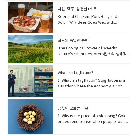
significant cultural event that
fight or flight: 투쟁 도주 반응 • survival:
복하며, 뇌는 기억을 통합하고 정보를 처리하
emphasizes cooperation and is passed
생존 • chronic: 만성적인 • excessive: 과
여 인지 기능을 향상시킵니다 . 충분한 수면은
치킨+맥주, 삼겹살+소주
down through generations, recognized
도한 • fatigue: 피로 • crucial: 결정적인, 매
면역 체계를 크게 강화하여 질병에 대한 회복
Beer and Chicken, Pork Belly and
as a UNESCO Intangible Cultural
우 중요한
력을 높여줍니다. 또한 식욕, 신진대사 및 스
Soju Why Beer Goes Well with
Heritage.김장 문화는 늦가을에 대량의 김치
트레스를 담당하는 호르몬을 조절하여 만성
Chicken Beer and fried chicken are one
를 만들고 나누는 깊이 뿌리박힌 한국의 전통
질환 예방에 중요한 역할을 합니다. 반대로 만
of the most popular food combinations
입니다. 이 공동체 활동은 가족들이 겨울을 대
성적인 수면 부족은 치매 위험 증가 및 가속
in Korea. The reason they go so well
잡초의 특별한 능력
비하도록 준비시키고 강한 공동체 의식을 함
노화와 같은 심각한 건강 문제와 관련이 있으
together is that beer’s cold, crisp taste
양합니다. 단순히 음식 보존을 넘어, 협력을
The Ecological Power of Weeds:
며, 이는 전반적인 건강에 있어 수면의 필수적
balances the greasiness of fried
강조하며 세대를 거쳐 전해지는 중요한 문화
Nature’s Silent Restorers잡초의 생태적
인 역할을 강조합니다 . 단어장: adage: 격언,
chicken. The carbonation in beer also
행사이며, 유네스코 인류 무형문화유산으로
힘: 자연의 조용한 복원자들 [01] The
속담profound scientific truth: 깊은 과학
helps cleanse your palate, making each
도 등재되어 있습니다.deeply rooted: 깊이
Survival Strength of Weeds Weeds
적 진실undertake: 수행하다, 착수하다
bite of chicken taste as good as the
뿌리박힌tradition: 전통large quantities:
possess an extraordinary ability to
restorative processes: 회복 과정
What is stagflation?
first. This refreshing combination is
대량communal activity: 공동체 활동
survive in nearly any environment, even
consolidates memories: 기억을 통합하다
perfect for social gatherings and
1. What is stagflation? Stagflation is a
prepares for: ~을 준비시키다fosters: 함
under conditions where most
cognitive function: 인지 기능significantly
relaxing evenings. 맥주와 치킨은 한국에서
situation where the economy is not
양하다, 발전시키다sense of community:
cultivated crops cannot endure. Unlike
bolsters: 크게 강화하다resilient to
가장 인기 있는 음식 조합 중 하나입니다. 둘
growing, but prices are still rising.It
공동체 의식food preservation: 음식 보존
domesticated plants that rely heavily
illness: 질병에 대한 회복력이 있는
이 잘 어울리는 이유는 맥주의 시원하고 청량
combines two words — stagnation
significant: 중요한, 의미 있는emphasizes:
on human care, weeds thrive
regulates hormones: 호르몬을 조절하다
한 맛이 치킨의 기름진 맛을 잡아주기 때문입
(slow or no growth) and inflation (rising
강조하다cooperation: 협력passed down
independently by adapting to stress.
appetite: 식욕metabolism: 신진대사
금값이 오르는 이유
니다. 맥주 속의 탄산이 입안을 깔끔하게 해주
prices).Normally, when prices go up,
through generations: 세대를 거쳐 전해지
Many species have evolved specialized
crucial role: 중요한 역할chronic
어, 치킨 한 입 한 입이 처음처럼 맛있게 느껴
the economy is doing well. But during
1. Why is the price of gold rising? Gold
다recognized as: ~으로 인정받다UNESCO
biological functions that allow them to
diseases: 만성 질환conversely: 반대로
집니다. 이런 상쾌한 조합은 친구들과의 모임
stagflation, people suffer because
prices tend to rise when people lose
Intangible Cultural Heritage: 유네스코 인
grow in polluted or damaged land,
chronic sleep deprivation: 만성적인 수면
이나 여유로운 저녁에 안성맞춤입니
jobs decrease while the cost of living
trust in paper money or when global
류 무형문화유산​ 2. Why Kimchi
often acting as nature’s first
부족linked to: ~와 관련되다increased risk
다. crisp: 아삭한, 상쾌한 greasiness: 기
increases.스태그플레이션이란 무엇인가?
uncertainty increases. During economic
Becomes Refreshingly CoolKimchi
responders. 잡초는 대부분의 작물이 견디
of dementia: 치매 위험 증가accelerated