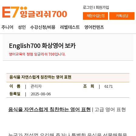
로그인
l
회원가입
체험수업신청
카톡상담
주니어
성인
수강신청/비용
레벨테스트
영어컨텐츠
English700 화상영어 보카
영어교육의 정점 잉글리쉬 700입니다.
음식을 자연스럽게 칭찬하는 영어 표현
이 름
| 관리자
조 회
| 6171
등록일
| 2025-08-06
음식을 자연스럽게 칭찬하는 영어 표현
| 고급 영어 표현
누군가 정성껏 요리해 주거나 특별한 음식을 선물해줬을