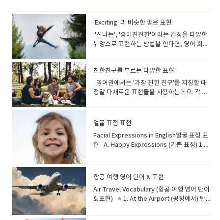
'Exciting' 과 비슷한 좋은 표현
'신나는', '흥미진진한'이라는 감정을 다양한
뉘앙스로 표현하는 방법을 안다면, 영어 회화
나 글쓰기가 훨씬 다채로워질 거예
요. 'Exciting'의 다양한 동의어들을 자세히 파
친한친구를 부르는 다양한 표현
헤쳐 보고, 각각의 단어가 가진 미묘한 차이와
실제 활용 예시를 통해 영어 표현력을 한 단계
영어권에서는 '가장 친한 친구'를 지칭할 때
더 업그레이드해 보아요! Let's get
정말 다채로운 표현들을 사용하는데요. 각 단
started! 먼저, 'Exciting'이 정확히 어떤
어마다 품고 있는 뉘앙스가 조금씩 다르답니
의미인지부터 한번 짚어볼까요? 'Exciting'은
다. 친구와의 유대감을 나타내는 멋진 영어 표
무언가가 당신을 행복하거나 열정적으로 느
현들을 알아보고, 영어 학습에도 재미를 더해
얼굴 표정 표현
끼게 할 때 사용해요. 마치 심장이 두근거리
보아요! ◆ Best Friend의 다채로운 동의
Facial Expressions in English얼굴 표정 표
고, 기대감에 설레어 방방 뛸 것 같은 기분을
어 (Synonyms for Best Friend)우리가 흔
현 A. Happy Expressions (기쁜 표정) 1.
나타내는 단어이죠. 보통 'enthusiastic(열정
히 '베프'라고 부르는 'Best Friend' 외에도
Smile — 미소 짓다A gentle, happy
적인)', 'thrilled(아주 신나는)', 'stirred(감동
많은 단어가 있답니다. Buddy 뜻: 친구, 동
expression with the corners of the
받은)', 'delighted(기뻐하는)' 등의 감정과
료예문: "My buddy and I have explored
mouth turned upward. Example: “She
연결될 수 있습니다. 어떤 상황에서
so many hiking trails since we were
항공 여행 영어 단어 & 표현
smiled warmly when her friend walked
'Exciting'을 사용할 수 있을까
kids.""제 단짝 친구와 저는 어릴 때부터 정말
Air Travel Vocabulary (항공 여행 영어 단어
in.”→ 친구가 들어오자 그녀는 따뜻하게 미소
요? 'Exciting'은 여러 상황에서 사용되는데
많은 하이킹 코스를 탐험했어요." 일상적이고
& 표현) ⭐ 1. At the Airport (공항에서) 탑
를 지었다. 2. Grin — 활짝 웃다A broad
요. "an exciting movie scene (흥미진진한
친근한 느낌의 친구를 뜻합니다. Pal 뜻: 친
승 전 공항에서 자주 보게 되는 단어들입니
smile that often shows amusement or
영화 장면)"처럼 자극적으로 흥미로운 것을
구, 동료예문: "Last summer, we traveled
다. Check-in: 항공편을 확인하고 탑승권을
excitement. Example: “He had a big grin