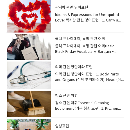
말할 때"an exciting adventure (신나는 모
around Europe with a few great
받는 절차 Boarding pass: 좌석 번호와 게이
after hearing the good news.”→ 좋은 소
험)"처럼 행복감이나 열정을 불러일으키는 것
pals.""지난여름, 우리는 멋진 몇몇 친구들과
짝사랑 관련 영어표현
트 정보가 적힌 탑승권 Baggage claim: 도착
식을 듣고 그는 활짝 웃었다. 3. Beaming —
을 말할 때."an exciting speech (고무적인
유럽을 여행했어요." Buddy와 비슷하게 격
Idioms & Expressions for Unrequited
후 수하물을 찾는 곳 Customs: 입국 시 물품
환하게 웃다A bright and joyful smile that
연설)"처럼 사람들을 감동시키거나 행동을 촉
식 없고 친한 친구를 뜻해요. Mate 뜻: 친구,
Love: 짝사랑 관련 영어표현 1. Carry a
을 검사하는 세관 Gate: 탑승하는 장
lights up the face. Example: “The child
구하는 것을 묘사할 때도 쓰인답니다.운명의
동료예문: "He’s my best mate from high
Torch for Someone 뜻: 오랫동안 마음속으
소 Example:“Where is the check-in
was beaming with joy at the birthday
반전과 같은 드라마틱한 상황 ("an exciting
school, and we still catch up every
로 누군가를 짝사랑하다 Example:He still
counter for this flight?”이 항공편 체크인
party.”→ 생일 파티에서 아이는 기쁨으로 환
event (흥미로운 사건)")을 표현할 때도 쓸
week.""그는 제 고등학교 시절 가장 친한 친
carries a torch for his high school friend
카운터는 어디인가요? ⭐ 2. On the Plane
하게 웃고 있었다. B. Sad or Upset
블랙 프라이데이, 쇼핑 관련 어휘
수 있어요. 자, 그럼 이제 'Exciting'의 다양한
구이고, 우리는 여전히 매주 만나서 밀린 이야
even after all these years.그는 시간이 그
(기내에서) 비행기 안에서 알아두면 유용한
Expressions (슬프거나 속상한 표정) 1.
동의어들을 함께 살펴볼까요? 🌟
기를 하죠." 주로 영국, 호주 등에서 많이 쓰이
블랙 프라이데이, 쇼핑 관련 어휘​Basic
렇게 지나도 여전히 고등학교 친구를 마음속
단어들입니다. Cabin: 승객이 앉는 공
Frown — 찡그리다A downward turning of
'Exciting'의 다양한 동의어들 (Synonyms
며, 동성 친구에게 주로 사용됩니
Black Friday Vocabulary Bargain –
으로 좋아하고 있다. 유래: 변함없는 헌신을
간 Aisle seat: 통로 쪽 좌석 Window seat:
the mouth, showing concern or
for Exciting)1. Thrilling 뜻: 강렬한 흥분과
다. Chum 뜻: 친구, 단짝예문: "They’ve
Something you buy at a very low
상징하는 옛날식 횃불 행렬에서 유래.직역하
창가 좌석 Tray table: 접이식 테이
displeasure. Example: “She frowned as
즐거움을 주는, 짜릿한.설명: 주로 모험이나
been chums for over twenty years,
price.Example: This coat was a real
면 누군가를 위해 횃불을 들고 가다 라는 느낌
블 Armrest: 좌석의 팔걸이 Overhead
she read the disappointing
발견처럼 큰 흥분을 주는 경험에 사용해요.
의학 관련 영단어와 표현
sharing every secret.""그들은 20년 넘게
bargain — I only paid half the price!이 코
이에요~ 2. Love is Blind 뜻: 사랑하면 단
compartment: 기내 위쪽 수납공간 Galley:
message.”→ 실망스러운 메시지를 읽으며
'Exhilarating'과도 유사한 뉘앙스를 가집니
단짝 친구로 지내며 모든 비밀을 공유하고 있
트는 진짜 싸게 샀어요 — 원래 가격의 절반만
의학 관련 영단어와 표현 1. Body Parts
점이나 현실을 잘 보지 못하다 Example:She
기내 주방. Lavatory : 기내 화장
그녀는 얼굴을 찡그렸다. 2. Pout — 입을 삐
다. 예문: "The hike to the summit
어요." 오래되고 가까운 친구에게 쓰이는, 다
냈어요! Deal – A special offer that helps
and Organs (신체 부위와 장기) Head (머
keeps giving him chances—love is truly
실 Example:The lavatory is located near
죽 내밀다A look with pushed-out lips
offered a truly thrilling encounter with
소 고풍스러운 느낌의 단어입니
you save money.Example: I found an
리) He hit his head on the door and got
blind sometimes.그녀는 계속 그에게 기회
the back of the plane.화장실은 비행기 뒤
showing annoyance or mild
breathtaking nature." "정상까지의 하이킹
다. Companion 뜻: 동반자, 친구예문: "My
amazing deal on a new phone.새 휴대폰
a bruise. 그는 문에 머리를 부딪혀 멍이 들었
를 주는데, 사랑은 정말 때때로 눈이 멀어버린
쪽에 있습니다. “Could you help me put
frustration. Example: “He pouted
은 숨 막히는 자연과의 정말 짜릿한 만남을 선
cat is my constant companion, always
을 정말 좋은 가격에 샀어요. Sold out –
청소 관련 어휘
습니다. Chest (가슴) I feel tightness in
다. --셰익스피어와의 연관성: 베니스의 상인
my bag in the overhead
because no one chose his idea.”→ 아무
사했습니다." 2. Exhilarating 뜻: 매우 행복
there when I need comfort.""제 고양이는
When all items are gone.Example: The
my chest when I breathe deeply. 숨을 깊
에서 사용됨. 3. Pine Away (for/over
청소 관련 어휘​Essential Cleaning
compartment?”제 가방을 위쪽 수납함에 넣
도 그의 아이디어를 고르지 않자 그는 입을 삐
하고 활기찬 기분을 느끼게 하는, 신나는, 유
제가 위로가 필요할 때 항상 곁에 있어 주는
sneakers were sold out in just one
게 쉴 때 가슴이 답답하게 느껴집니
Someone) 뜻: 누군가를 그리워하며 괴로워
Equipment (기본 청소 도구) 1. Kitchen
는 것을 도와주실 수 있나요? ⭐ 3. Flight-
죽 내밀었다. 3. Tearful — 눈물이 고인 표정
쾌한.설명: 'Thrilling'과 비슷하게 짜릿함을 주
영원한 동반자예요." 함께 시간을 보내는 친
hour.그 운동화는 한 시간 만에 다 팔렸어
다. Abdomen (복부) The doctor pressed
하다 Example:She’s been pining away
Sponge (주방 스펀지) A sponge is used
Related Vocabulary (비행 관련 단어) 기내
Eyes filled with tears, usually due to
지만, 특히 강한 행복감과 생기 넘치는 기분을
구나 동반자를 뜻하며, 사람 외에 반려동물에
요. Discount – A lower price than
his abdomen to check for pain. 의사가 통
for him since he left the country.그가 해
for cleaning various surfaces. It is soft
안내 방송이나 여행 중 자주 들리는 표현들입
sadness. Example: “Her tearful
강조할 때 사용해요. 예문: "Running a
게도 사용할 수 있습니다. Confidant /
usual.Example: There’s a 20% discount
증이 있는지 확인하려고 그의 복부를 눌렀습
외로 떠난 후부터 그녀는 계속 그를 그리워하
and can absorb water well.스펀지는 여러
니다. Takeoff: 비행기가 이륙하는 순
일상표현
expression showed she was truly
marathon was the most exhilarating
Confidante 뜻: 비밀을 털어놓을 수 있는 친
on all jackets.모든 재킷에 20% 할인이 있
니다. Arm / Leg (팔 / 다리) He injured his