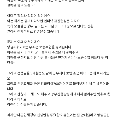
처음에 20분씩 공부하다가 이제는 40분으로 공부하면서
실력을 쌓고 있습니다.
어디든 장점과 장점이 있는데요
어는 회사는 공부하다보면 인터넷 끊김현상은 있지요
특히 오늘같은경우 필리핀 시그널 3라고 태풍으로 인터넷 상황이
필리핀 전체적으로 안좋을수 있습니다.
문제는 이후 대처인데요
잉글리쉬700은 무조건 보충수업을 넣어줍니다.
이유를 묻거나 하지 않고 쿨하게 수업을 더 넣어주고
양해를 구하지요 이전 다른 회사들은 천재지변이다 보충수업 힘들다 뭐 이
런식~
그리고 선생님을 5개월정도 같이 공부하다 보면 조금 매너리즘에 빠지거든
요
그리고 선생교체를 하면 잉글리쉬700은 이유를 물어보지만 바로 바꾸어줍
니다
그리고 괜찮냐고 체크도 해주고 공부진행방향에 대해서 알려주면 맞춰주겠
다라고 하지요
이런점이 참좋은거 같습니다.
하지만 다른업체경우 선생변경 뚜렸한 이유없이는 잘 안해줄려고 빙빙돌립