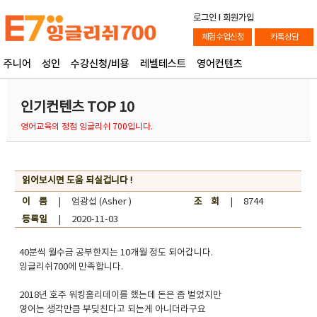
로그인
l
회원가입
체험수업신청
카톡상담
주니어
성인
수강신청/비용
레벨테스트
영어컨텐츠
인기컨텐츠 TOP 10
영어교육의 정점 잉글리쉬 700입니다.
읽어보시면 도움 되실겁니다 !
이 름
| 엄광섭 (Asher )
조 회
| 8744
등록일
| 2020-11-03
40분씩 월수금 공부한지는 10개월 정도 되어갑니다.
잉글리쉬700에 만족합니다.
2018년 호주 워킹홀리데이를 했는데 돈은 좀 벌었지만
영어는 생각만큼 부딪친다고 되는게 아니더라구요