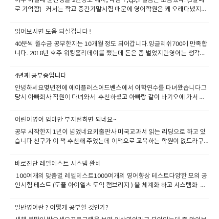
아주 어릴때 윤선생을 2년정도 해서, 나름 r,l,p,f 발음은 조금했다. (5살때
스피킹에 힘을 더합니다.수업 녹화본으로 복습도 해보세요 ​수업할때마다 선
로 기억함) 커서는 학교 중간기말시험 때문에 영어학원은 꽤 오래다녔지
생님을 선택하고 대기하는 시스템이 아닙니다수업때마다 선생님 바뀌면 자
만, 따로 스피킹은 안해서 그런지 대화는 한마디도 못했다.. 가끔 해외에 놀
기소개 , 가족소개만 하다가 시간이 다갑니다 잉글리쉬700은 고정선생님이
러가도 외국인이랑 대화하기 긴장되서 길묻기나 와이파이 비번 묻기도 힘들
책임지고 숙제도 내주고 검사도하고학생의 장단점을 파악해서 수업준비도
읽어보시면 도움 되실겁니다 !
어서 친구나 동생을 시켰다. 그러다 코로나가 터져외부에서는 힘들고 그래
해오고 학생이 수업에 더 관심가질수 있게 노력하며 이끌어줍니다.그 책임
40분씩 월수금 공부한지는 10개월 정도 되어갑니다.잉글리쉬700에 만족합
서 스피킹 공부나 해보자 하고 ​인터넷에 화상영어를 알아봤다. 찾아보니 미
감이 어마어마합니다. 잉글리쉬700 은 선생님들끼리 서로경쟁하는 구도라
니다. 2018년 호주 워킹홀리데이를 했는데 돈은 좀 벌었지만영어는 생각만
국, 캐나다, 영국, 호주 출신 선생님들은 가격이 너무 비쌋다.. 금수저가아니
서 더 많은 학생을 배정받기위해서 수업플렌을 스스로 준비하고배정 받은
큼 부딪친다고 되는게 아니더라구요 그래서 체계적으로 관리받으면서 공부
면 감당불가.. 그래서 찾아보니 필리핀 선생님들이 금액도 착하고 발음도 괜
학생에게 최선을 다해서 수업을 진행합니다. 학생은 선생님 변경을 언제든
할려고 알아보다가몇몇회사에서 공부를 해보았습니다. 지금도 광고많이 하
찮다고해서 ​뒤져보다 잉글리쉬700이라는 학원을 알아냈다. ​사이트에 들어
4년째 공부중입니다
요청할수가 있고 수업방향을 주도적으로 설정할수도 있습니다.초보자경우
는 여러 회사들이 있는데요공부를 해보면 단점으로 쓸데없는 이야기를 많이
가보니 에이플러스어드벤스인가하는 어학원에서 운영하는 화상영어학원이
는 한국사무실에서 개입해서 프로그램을 조정하지만 중급이상의 학생들
안녕하세요몇년전에 에이플러스어드벤스에서 어학연수를 다녀왔습니다그
해서시간을 날려버린다는거 이런거 있죠 주말에 뭐했니 이런말들은1분정
라던데 ​학원 후기도 괜찮고 필리핀에서 학원을 직접 운영하고 있다고하니
은 자신의 니즈에 맞게 맞춤수업이 가능합니다. 아무리 명문대 출신이라고
당시 아빠회사 직원이 다녀와서 추천하셨고 아빠랑 같이 바기오에 가서 확
도만 하면되는데 5분이상 넘기면 그냥 짜증나거든요 그리고 수업이 20분에
뭔가 믿음이가 수업을 시작했다. ​15년정도된 학원이라더라. ​찾아보니 이 학
해도 인성과 열정 성실함이 겸비되지 않으면 학생들에게 만족을 줄수 없으
인하고수업을 시작했습니다 그리고 학원 종료일 맞추어서 아빠가 데리러
마치면 18분정도 정리에 들어가는 많은 선생들은정말 짜증나게 합니다 .그
원에 다녔던 사람이 그린 일본 만화가 있던데, 이 포인트에 훅끌린듯함. ​​일단
며그렇기 때문에 잉글리쉬700은 3년이상 7800시간 이상 수업을 진행한 경
왔었습니다.아빠께 항상감사한 마음을 가집니다. 그때는 몰랐는데 다른 학
들의 실력이랑 발음 이런것 보다는고객을 대하는 태도 그러니까 좀 친해진
어린이영어 엄마만 부지런하면 되네요~
입단테스트를 봤는데 영어공부를 한 짬이 있어서 그런지 intermediate 정
험많은 선생님들을 배정을 해드립니다. ​​ 잉글리쉬700은 필리핀최고명문어
생들은 단체로 귀국하고 선생님이 데려다주고 했는데우리아빠는 걱정이 많
다 싶으면 안일하게 할려는 그런것선생변경에 대한 불확실성 이런것들이 학
도가 나왔다. 근데 스피킹은 beginner 3이 나왔다. ​상담할때 말하기연습을
공부 시작한지 1년이 넘었네요키출판사 미국교과서 읽는 리딩으로 하고 있
학원 " Aplus Advance School fo English INC. " 에서 직영으로 운영됩니
으셔서 데리러 왔더라구요 부산에서 마닐라까지 3시간 30분 비행시간에 바
습의욕을 떨어트리더라구요그러다가 학원도 다녀보고 했지만 그래도 화상
위주로 수업하고 싶다고 했다. 수업은 주5회 20분 수업으로 했다. 20분수업
습니다 친구가 이 책 추천해 주었는데 이책으로 교육하는 학원이 없드라구
다.그러므로 어학원선생님과 동일하게 복지가 제공되며 그러기에 실력 좋은
기오까지 5시간 걸리는 거리를오시다니 .다른 학생들이 부러워 하드라구
영어가 맨투맨 수업이 효과적인거 같아서다른 화상영어 회사를 찾아 보았
이라 주5일로 신청했다. ​처음에는 긴장되서 말도 잘못하고했는데, 선생님이
요확실히 잉글리쉬 700은 오래된 회사라서 그런지다양한 프로그램이 있고
선생님읃은 잉글리쉬700에서 근무하기를 항상 희망합니다.( 일반 콜센타에
요 어째거나 방항동안 8주 짧게 공부를 했습니다.일방적으로 외우는 공부가
습니다 이번에는 심도깊에 알아보았죠 그래서 광고빼고 잘 찾아보니잉글리
친근하게 대해주셔서 나중에가서는 친구처럼 편하게 수업했다. ​ 코로나라
여기에 따른 자체 보조 라이팅 첨삭 프로그램까지 제공이 되니까 좋습니
서 구경도 못하는 복지입니다 ) ​일반적 타업체는 6개의 레벨로 나누어 진행
아니고 내가 스스로 만들어가는 공부방법이라서 공부가 재미 있었습니다 살
바로진단 레벨테스트 시스템 완비
쉬700 알게 되었죠 솔직히 후기는 잉글리쉬700을 운영하는 어학원에이플
밖에 자주 놀러다니지도 못하고 해서 약간 우울하기도 했는데, 말상대가 생
다 보기는 화려하지 않지만 실속있고 내공있는 어학원에서 진행하는 내공이
이되지만 잉글리쉬700은 레벨을 세분화해서 거기에 맞추어서 프로그램을
면서 이렇게 영어를 재미있게 공부할수 있다니저 자신도 놀라웠고 이런 방
러스 어드벤스의 후기를 더 많이 읽었습니다 실제로 내공이 확실히 느껴서
100여개의 맞춤별 레벨테스트1000여개의 영어향상 테스트다양한 모의 공
기니 맘도 편해지고 영어도 늘고 자신감도 생기고 개이득? ​지금까지 6개월
보입니다. 학원다닐때는 실제로 바닥에 까는 시간적 비용이 많이 들어서그
짜고 교육을 시킵니다. 그래야 더 디테일한 교육이 진행될수 있습니다 17단
식으로 스스로 공부를 해도 많이 늘거 같았습니다. 어른들은 8주 해봤자 영
져셔처음에 20분씩 공부하다가 이제는 40분으로 공부하면서실력을 쌓고 있
인시험 테스트 (토플 아이엘츠 토익 캠브리지 ) 을 체계화 하고 시스템화 자
동안 수강했고 최근에 6개월을 더 연장했다. 말하는건 어느정도는 하는거같
리고 픽업도 피곤하고 집에서 하는 홈스쿨링시스템 아주 맘에 드네요 인터
계 세분 레벨로 진행되는 회사는 잉글리쉬700, ILAC, Kaplan 정도 회사가
어맛만 보고 왔겠지 하시는데실제로 8주동안 공부한는 방법도 배웠고영어
습니다. 어디든 장점과 장점이 있는데요어는 회사는 공부하다보면 인터넷
동화한 16년의 교육노하우로도움을 드리겠습니다 또한 스피킹 테스트를 원
아서 토익수업을 하고있다. ​ 아래에는 나의 스피킹을 녹음한것을 첨부해두
넷을 통해서 여기저기 화상영어 프로그램을 제공해주는 업체들을 알아 보았
있습니다 영어공부를 해본경험이 있다면 이대목에서 ''17단계 세부레벨로
에 대한 편견도 없어지고 정말 값진 경험이였습니다. 그리고 그 이후부터 지
끊김현상은 있지요특히 오늘같은경우 필리핀 시그널 3라고 태풍으로 인터
하시면 10분이네에 테스트 할수있게 셋팅을 해드립니다. 온라인 수업은 다
겠다. ​ ​ ​ 강력 추천 ​ 일단 본인이 영어로 말을 하고싶다면 일단 신청하라고 말
습니다.첫번째로는 합리적인 수업비용두번째로는 신뢰할 만한 업체인가를
진행된다고 ???'' 정말 내공이 있는 회사구나 느낄겁니다 공부하다가 프로
일반영어란 ? 어떻게 공부할 것인가?
금까지 화상영어를 하고 있습니다.선생님은 로리, 메리제인, 카를로스 다양
넷 상황이 필리핀 전체적으로 안좋을수 있습니다. 문제는 이후 대처인데요
양한 학생들이 수업을 합니다.거기에 따라서 다양한 레벨테스트를 시스템화
하고 싶다. ​생각보다 부담이가지않는 금액이고 상상이상으로 만족도가 높
알아 보았습니다.며칠 손품을 팔아 알게 된 곳이 이곳 잉글리쉬700입니
그램의 변경은 자유롭습니다 하지만 왕초보경우 한국사무소 상담실장님과
하게 공부를 해보았구요 지금은 영어하나는 자신있습니다.요즘하는것은 이