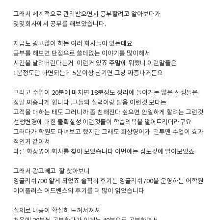
그래서 체계적으로 관리받으면서 공부할려고 알아보다가
몇몇회사에서 공부를 해보았습니다.
지금도 광고많이 하는 여러 회사들이 있는데요
공부를 해보면 단점으로 쓸데없는 이야기를 많이해서
시간을 날려버린다는거 이런거 있죠 주말에 뭐했니 이런말들은
1분정도만 하면되는데 5분이상 넘기면 그냥 짜증나거든요
그리고 수업이 20분에 마치면 18분정도 정리에 들어가는 많은 선생들은
정말 짜증나게 합니다 .그들의 실력이랑 발음 이런것 보다는
고객을 대하는 태도 그러니까 좀 친해진다 싶으면 안일하게 할려는 그런것
선생변경에 대한 불확실성 이런것들이 학습의욕을 떨어트리더라구요
그러다가 학원도 다녀보고 했지만 그래도 화상영어가 맨투맨 수업이 효과
적인거 같아서
다른 화상영어 회사를 찾아 보았습니다 이번에는 심도깊에 알아보았죠
그래서 광고빼고 잘 찾아보니
잉글리쉬700 알게 되었죠 솔직히 후기는 잉글리쉬700을 운영하는 어학원
에이플러스 어드벤스의 후기를 더 많이 읽었습니다
실제로 내공이 확실히 느껴서져셔