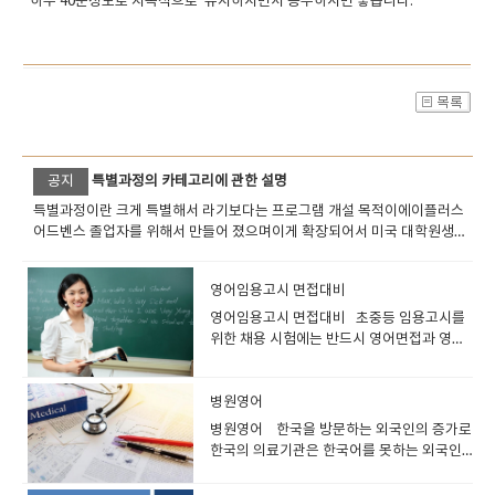
하루 40분정도로 지속적으로 유지하시면서 공부하시면 좋습니다.
공지
특별과정의 카테고리에 관한 설명
특별과정이란 크게 특별해서 라기보다는 프로그램 개설 목적이에이플러스
어드벤스 졸업자를 위해서 만들어 졌으며이게 확장되어서 미국 대학원생을
위한 GRE GMAT 과정주말과정홈 어학연수( 집에서 체류하지만 필리핀학원
에서 공부하는 스타일 그대로 수업)등등으로 되어있습니다. 이전에 몰입영
영어임용고시 면접대비
어 즉 인텐시브 잉글리쉬의 프로그램이30년전부터 영국에서 생겼는데요보
통은 일반영어 general English 보다 하루에 수업이 2시간 많은 코스를집중
영어임용고시 면접대비 초중등 임용고시를
영어 Intensive English 라고 표현했습니다 그만큼 영어는 하루에 수업량이
위한 채용 시험에는 반드시 영어면접과 영어
많아야발전속도도 빠르고 전체적인 효과도 높습니다이부분은 많은 언어학
모의수업 등이있습니다만 영어회화, 영어면
자들 논문을 봐도 알수 있는 내용입니다. 같은 100시간공부라고 할지라도하
접 준비는 하루 아침에 가능한 것이 아닙니다.
루 10시간 10일 공부하는것이하루 10분 100일 공부하는것 보다 좋다라고
영어교사를 준비하거나 영어임용고시를 준비
병원영어
보시면 됩니다. 홈어학연수는 하루 4시간 정도를 꾸준히 공부하는것인데요
하는 분들은 꾸준히 평소에 의사소통능력을
병원영어 한국을 방문하는 외국인의 증가로
이런식으로 6개월 정도 진행한후 실력이 오르면하루 40분정도로 지속적으
향상시켜 놓는 것이 좋습니다.특히 영어면접
한국의 의료기관은 한국어를 못하는 외국인
로 유지하시면서 공부하시면 좋습니다.
예상질문을 바탕으로 연습하는 것이 효율적
환자에 대한 영어 대응이 점점 요구되고 있습
입니다.본 과정을 통해서 영어면접 준비 등을
니다. 뿐만 아니라 간호학과 재학 중임에도 향