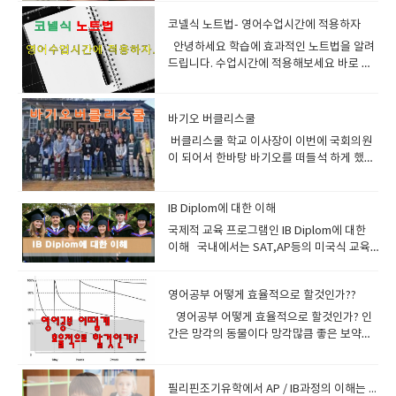
쓰면 무식하단 소리를 듣습니다. 스펠링도 잘
하는 정신이 가물가물해질 때부터 잠이 든직
잘할수 있겠는가? 대화를 하건 발표를 하건
경우도 많다 모두 읽는 속도가 느리기 때문이
Repetition=반복하나의 어휘는 시차를 두
때마다 학습시간은 훨씬 단축될 것이고기억
알면 물론 좋지만 그것보다는 정확하게 발음
후 얼마동안과, 또 잠이 깨기 전 깰락막락 할
나름 가지고 있는 단어수준에서 잘 조합하고
다 원어민들은 영어를 한국사람보다 훨씬 빠
코넬식 노트법- 영어수업시간에 적용하자
고, 서로 다른 문맥 속에서 약 7회 이상을 반
은 더욱 단단해 질겁니다. 미국의 영어학원 캐
하는 것이 더더욱 중요합니다 정리해볼께요
때부터 잠이 깨고난 직후 얼마간까지 피암시
문장을 만드는 연습을 하다보면 문법이 개선
르게 읽고 이해한다.이유는 원어민은 뜻을 있
복 만나야long-term memory에 제대로 기
안녕하세요 학습에 효과적인 노트법을 알려
나다 호주 영국의 랭귀지센타에서 전부 헤드
깜지쓰기가 왜 비효율적이냐면예를 들어 설
성이 굉장히 높아지기 때문에 그때 들은 정보
되고 문장이 길어지고 단어의 수준이 높아지
는 그대로 연상해서 이해하는것이고 한국인
억된다고 한다.이렇게 해야 비로소 그 단어가
드립니다. 수업시간에 적용해보세요 바로 코
웨이와 더불어 이책을 문법교재로 사용하고
명할께요 여러분이 이성과 미팅을 했어요 20
가 잠재의식속에 깊이 새겨지기 때문에 예전
고 하다보면 실력이 늘게 된다.이런것을 느끼
은 한번더 번역하는 단계를 거치기 때문이
내재화되고 자동화된다는 뜻이다.단어장에
넬식 노트법입니다. 에프터 클레스 듀링 리뷰
있습니다. 네. 그렇습니다 에이플러스 어드벤
분동안 이야기하고 헤어졌어요과연 10년이
부터 알고 있었던 것처럼 선명하게 기억된다
면서 공부하면 되는것이다. 3. 화상영어를 어
다. 이를 극복할수 있는 방법이 많이 소개되고
단어와 뜻을 적어 놓고 이를 여러 번 반복 암
라고 있죠 역시 복습하기 좋은 노트법이라고
스도 이것을 사용하고 있고요 비기너와 인터
후에 그 이성을 만났을 때 과연 알아볼까
고 한다, 그래서 러시아에서는 우주인 교육과
떻게 활용할것인가어학연수를 다녀온사람이
있다 첫째는 이미지를 떠올리며 리딩을 하라
기하는 전통적인 어휘 학습법은최선의 방법
말하고 있습니다. 에빙하우스에 망각곡선 생
미디어트까지만 사용하고 어드벤스편은 사용
요?? 10년전에 20분만난 사람을 알아본다 –
스파이들을 교육하는데 큰 효과를 얻어 어떤
바기오 버클리스쿨
나 기타 제법내공이 있는분들은 알아서 잘 하
는것이다이렇게 이미지를 떠올리면 리딩하는
이 아니란 점을 잊지 말자. 에이플러스 수업은
각하시고 복습열심히 하세요 이때 시간을 줄
하지 않습니다.Grammar in use advance
불가능입니다. 다시 우리가 매일 그 사람을 1
경우에는 불과 4주만에 외국어 한가지를 마스
실거라 생각하고왕초보나 어린이들은 너무
습관을 가지고 공부하면 이해속도가 빨라지
버클리스쿨 학교 이사장이 이번에 국회의원
문법시간에 나온 단어가 회화시간에 나오고
여주는 노트법이니 한번 해보세요 한글로 한
는 정말 문법을 사랑해서 파고들 사람에게나
초씩 버스정류소에서 만났다고 가정합시다.1
터 시키기도 했다고 한다. 또한 이 원리는 잠
교재나 점수, 진도에 억매지 말기바란다 최소
고 전체적인 이야기에 덩어리들이 생긴다 우
이 되어서 한바탕 바기오를 떠들석 하게 했습
또한 보카시간에도 나와서 다양하게 만난다
것도 올려 놓겠습니다.
적합하지영어시험과 유창한 영어사용을 위한
초씩 20분간 만날려면 1200일 (3년 6개월) 을
잘 때만 적용되는 것이 아니라 잠이 들지 않은
한 처음에는 말이다 최대한 자극을 많이 받아
린 그 덩어리들을 조합하면 되는것이다. 둘째
니다.버클리스쿨 근처는 이학교 이사장의 땅
는것을 느낄것이다 . 그렇게 자연스럽게 흡수
문법은 intermediate 로 충분합니다. 이 책
만나야됩니다 같은 20분이지만 많은 횟수로
상태에서도, 온몸의 긴장이 완전히 풀린 릴렉
라 선생님이 질문하는데 잘 이해가 되지않는
는 읽기를 통한 방법인데 원서를 30권정도 읽
이라고 하네요 버클리 스쿨 맞은편에
되어야지만 장기기억이 가능해진다 ​2.
의 장점을 보면요그래머 인유즈는 문법적 설
만난다면 10년후에 당연 알아보겠죠이런 원
스 상태에서 공부하면 놀라울 정도의 ‘잠재의
다 - 이게 바로 큰 자극이다선생님이 질문내
다보면 자연스럽게 이중번역의 습관이 사라
Greenwood 크리스찬 스쿨이 있고뉴타운
IB Diplom에 대한 이해
Retrieval =인출= 기억된것을 꺼집어냄저장
명을 실용적인 예문과 그림으로 쉽게 설명하
리고 공부해야됩니다. 1교시에 리딩했던 단어
식 학습’이 일어난다고 불가리아의 로자노프
용을 간파 했는데 답변을 영어로 말할수 없어
지고 영어가 영어로 이해되는 현상이 생긴다
호텔이 자리잡고 있습니다 위치적으로 아주
한 어휘를 회상해 보는 것을 말한다.가만히 저
​국제적 교육 프로그램인 IB Diplom에 대한
고 있고실제로 쓰일만한 많은 예문을 가지고
들이 2교시에 리스닝할 때 반복되고3교시에
(Lozanov)박사가 말하고 있다 로자노프선생
서 등에 땀이난다- 이것또한 큰 자극이다 이
사전또한 영영사전을 보면 도움이된다. 세번
좋은 곳이죠. 버클리 스쿨은 필리핀바기오의
장만 해두고 검색하거나 회상하지 않으면
이해 ​ 국내에서는 SAT,AP등의 미국식 교육
있기 때문에 회화공부에도 상당히 도움이 됩
보카공부에서 반복되고 4교시에 라이팅할 때
님. 즉 은은한 조명의 아늑한 홀에서 편안한
런자극은 스스로 혼자 사전을 찾게 만들고 내
째는 ‘Whole Learning’이라 불리는 ‘듣기를
변호사 의사의 자녀들이 많이 다니는 학교인
long-term memory에 저장되었던 어휘도
프로그램 등이 훨씬 유명합니다. 몇 년 사이
니다또한 어법상 영어권에서 사용하는 미묘
반복되고이러다 보면 익숙해지고 알게 되어
안락의자에 온몸의 긴장을 풀고 릴렉스한 다
일은 이렇게 표현해야지 하면서 노트에 정리
통한 방법’인데, 대여섯 살짜리 아이가 우리말
데요사립중에서는 그래도 체계가 잡혀있는
사라질 수 있다.기억해 둔 어휘를 회상해 보는
에 IB diploma의 입지가 급상승하고 있습니
하고 사소한 차이까지 잘 설명해 놓아 좋습니
지는 겁니다. 우리가 단어를 하루에 25개 정
음, 장중한 바로크 음악이 흐르는 가운데, 선
도 해볼수 있게 해주는 원동력이다. 모른다고
깨우치듯 듣기를 통해 영어를 우리말처럼 자
학교입니다.'' 실제 유학원에서는 잘 모르면서
영어공부 어떻게 효율적으로 할것인가??
대표적인 활동은 회화나 작문을 통해 그 단어
다. 해외에서 IB Diploma를 이수한 학생들이
다그리고 유닛으로 잘 구별해놓아서 계획적
한다고 하면우리가 공부하던 교재중에 모르
생이 천천히 불러주는 단어나 문장을 듣고 있
부끄러워 마라 말못한다고 미안해 하지마
연스럽게 이해하는 방법이다. 우리가 원어민
명문이니 이런 말하지만. 10년동안 바기오에
를 사용해 보는 것이다.회상과 관련해서 한 가
다른 교육프로그램(AP)을 이수한 학생보
영어공부 어떻게 효율적으로 할것인가? 인
으로 공부하기 좋으며 연습문제까지 같이 있
는 단어를 정리한다면더 효과적일것입니
으면 자신이 의식하지 못하는 사이에 잠재의
라 누구나 다 처음은 있다 강경화 장관도 처음
수준의 능력치가 될려면 1분에 150단어를 읽
서 생활한 저로써는 글쎄요... 명문은 아니지
지 유의할 점이 있다.단어장을 만들 때 영어
다 대학에 진학한 후에 더 우수한 성적을 받는
간은 망각의 동물이다 망각많큼 좋은 보약도
어서 앞에 공부한 것을 확인하기 좋습니다. 책
다. 깜지쓰게 하는 필리핀어학원이나 화상영
식에 그대로 입력되는 방식이다. 이 원리를 간
에는 여려분처럼버벅거렸다 확실하다. 반기
고 이해할수 있어야된다.그러나 현실은 50단
만그냥 체계가 어느정도 잡힌 학교 정도라고
어휘와 그것의 우리말 해석을 너무 가까이 붙
다는 통계결과가 나왔기때문인데요 더 나아
없다슬픔이라든가 잊고 싶은 기억은 시간지
은 원래 영국 캠브리지대학 출판사에서 만든
어 업체를 비방 할려는 뜻이 아니고이렇게 공
단히 설명하자면 온몸의 긴장이 풀린 릴렉스
문님도 마찬가지일 것이다. 영어는 마라톤이
어내외....이다.. 참고로원어민의 평균 발음속
볼수 있습니다. 여기는 한국인이 적다는 장점
여놓지 말자.영어 단어와 그것의 모국어 해석
가서 최근에는 국내 대학들이 IB를 이수한 학
나면서 잊혀진다. 공부도 마찬가지다 시간지
것인데 영국식영어를 의식해서 미국식으로
부하는게 더 효율적이다 라고 말씀 드리는 겁
상태가 되면 평소에 우리머릿속에서 학습을
기에 페이스유지하면서 끝가지 가면 성공할
도가 분당 150정도이고 cnn bbc 앵커경우
이 있어요 대부분 중국계 필리핀 사람들이 학
을 한 눈에 들어오도록 정리를 해두면 회상해
생들을 SAT나 AP 성적학생보다 더 선호되고
면 공부한것을 잊어버릴수 밖에 없다. 그래서
나온 책이 한국에 많이 있으며 한국어 도움말
니다 그리고 코넬노트법 (공부할 때 좋은 노트
방해하던 부정적인 요소, 예를 들어 ‘영어는
필리핀조기유학에서 AP / IB과정의 이해는 아주 중요하다
수 있다. 수업중에 발생하는 단어나 문법적 요
분당 180정도라고 한다 우리의 읽기속도를
교를 다니고 있습니다. 수업중에는 따갈로그