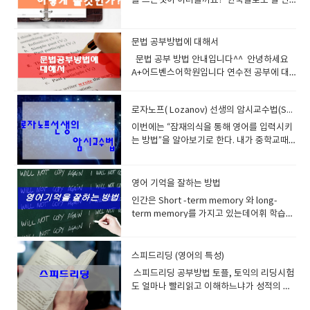
일 좋습니다.그리고 바로 아주 빠르게 다음단
다. 그렇다면 한국인이 영어를 잘못하는 이유
하고 대충 발음하기도 한다이것이 우리나라
PTS/ cnn에서 방송된 프로그램의 스크립트
어로 넘어가세요그리고 명확하게 발음해보고
가 무엇일까 특히 스피킹이 약한 이유가 무었
말과 아주 큰차이다 언어자체의 높낮이가 있
(대본)을 제공합니다날짜별, 카테고리별
단어 써보고 넘어가세요이렇게 25개 단어를
일까 본격적으로 한번 알아보자 1. 취업을 위
고 임펙트 주는 부분이 있기때문에이 억양이
CNN뉴스 대본을 구할수 있습니
문법 공부방법에 대해서
진행하세요 이게 1SET입니다2set 부터는 빠
한 시험 , 영어능력을 겨루는 시험으로 토익이
나 느낌을 살려서 들으면 우리가 해결해야되
다 http://www.esl-lab.com/일상적인 주제
문법 공부 방법 안내입니다^^ 안녕하세요
르게 읽어갑니다읽을 때 단어를 발음할 때 나
채택된다는 것 25년 전쯤 생겨나서 대기업 취
는 부분과 연결되어있는 부분이 많다. 차분하
나 가쉽 (가벼운 소재)로 듣기공부를 할수 있
A+어드벤스어학원입니다 연수전 공부에 대
의 입근육 혀근육 청각이 살아있어서그 단어
직의 잣대가 되었으며답찍기 연습위주로 공
게 배경지식을 쌓아라배경지식은 중요하다정
는게 좋습니다나위도별, 상황별, 목적별로 나
해서 관심이 많으시죠?오늘은 문법공부에 대
를 보면 근육들이 기억을 합니다. 크게 소리내
부하다 보니 중간에 포기자가 늘고어째 저째
치 사회 경제 문화 역사 등등의 배경지식을 영
누어져 있습니다.​
해서 안내해드리겠습니다^^ 에이플러스에
어 읽을수록 좋습니다, 이렇게해서 5set 진행
점수는 획득하지만 스피킹을 위해서 다시 어
어로 접해봐라결론적으로 관심을 가지고 다
로자노프( Lozanov) 선생의 암시교수법(Suggestopaedia)
오시기전 문법공부는 중요합니다.문법공부는
합니다. 시간얼마 안걸릴겁니다. 그다음날 다
학연수로 가는웃지못하는 현상을 실제로 어
양한 단어를 많이 알아야된다 많이 읽고 많이
곧 문형공부라고 생각하시면 됩니다.문형공
시 새롭게 다른 25개의 단어를1세트부터 5세
이번에는 “잠재의식을 통해 영어를 입력시키
학원을 운영하면서 많이 보았다.토익 900을
공부하고 지속적으로 습관적으로 공부를 해
부는 영어의 틀이라고 생각하시면 되구요패
트까지 합니다. 이후에 어제 공부한것부터 오
는 방법”을 알아보기로 한다. 내가 중학교때
넘기고도 말한마디 못하는 절름발이 영어 안
라그러면 좋은 날이 올것이다.​
턴의 형식으로 이전부터 말을 만들어 오는 반
늘 공부한것까지 빠르게 읽습니다.이런식으
카세트 테이프를 샀는데 기상시간 30분전에
타깝다 비 영어권인 유럽경우 캠브리지나 아
복된 법칙 정도 라고 생각하세요기본적 틀이
로 7일동안 하세요 이말은 맨처음 시작한 25
어머니께서 테이프를 틀어주셨고 그런 잠의
이엘츠시험으로 실제로 스피킹실력을시험관
잡히게 되면 여기에 살을 붙이고 다듬고 하면
개 단어군을 7일동안 읽었고 어느정도는 익숙
간섭으로 서서희잠에서 깨곤했다 이렇게 반
앞에서 하는 이런시스템이 도입되어서 말하
영어 기억을 잘하는 방법
서 영어가 완성 되는 거에요.그러니 틀 즉 기
해졌을겁니다지속적으로 하루 25개의 단어
복하다 보니 나도 모르게 수업시간에 배우는
기의 중요성을 일찍히 알게 했고그러다 보니
인간은 Short -term memory 와 long-
초공사를 튼튼히 해야겠죠.기초공사를 튼튼
는 늘어 날것이고 일주일이 지난뒤 맨처음 공
영어가 어디 선가 공부한듯한 데쟈뷰 현상이
쉬운단어를 사용해서 순발력있게 말을 다 잘
term memory를 가지고 있는데어휘 학습이
히 하면 집도 빨리 지어지고 튼튼하답니다. 문
부한 단어군은빼고 복습시작하시면 됩니
생겼고쉽게 쉽게 공부할수 있었다 이것은 나
하는 경향이 있다. 2. 과도한 문법 공부 문법
란 결국 long-term memory에 어휘를 기억
법책의 바이블은 아무래도 Grammar in use
다. 이런식으로 자시스타일에 맞게 공부하십
중에 영어습득에 관한 책을 사서 공부하던중
은 실제로 억지로 꼬아서 힘들게 영어의 실력
시키는 것을 의미한다.Long-term memory
라고 볼수 있습니다.여기는 문형과 구동사
시요단어 스펠링 크게 중요하지 않습니다.미
알게된사실이 러시아의 한 ‘초월심리학 연구
을 가늠할려고 있는게 아니다그냥 대화할때
에 저장할 수 있는 용량(capacity)에는 한계
스피드리딩 (영어의 특성)
(Pharasal verb) 의 활용이 잘되어있습니다.
국 대학시험 이나 리포트 쓸때도 스펠링 틀려
소’에서 개발한 ‘수면학습’ 이론으로 잠을 잘
나 설명할때 이해가 쉽고 전달이 빠르게 정해
가 있고또, 저장했다고 해서 영원히 기억되지
보통 비기너/ 인터미디어트/ 어드벤스 3개로
도 감점을 잘 안 하지만같은 단어을 반복하는
때 각성시보다 몇 배, 몇 십배에 해당하는 엄
놓은 언어적 약속정도로 생각하고 공부해야
스피드리딩 공부방법 토플, 토익의 리딩시험
도 않는다.그렇다면 어떻게 해야 오랫동안 지
나누어 집니다. 보통 자습으로 공부하실 수 있
것은 아주 큰 감점사항이 됩니다영어는 반복
청난 학습을 할 수 있다고 한다. 그런데 잠자
된다. 무슨 0.0125 이런 차이를 내는 수학처
도 얼마나 빨리읽고 이해하느냐가 성적의 척
워지지 않도록 어휘를 장기 저장할 수 있을
습니다.일반적으로 3번은 기본으로 봐야 됩니
을 아주 싫어하거든요 같은 단어를 반복해서
는 동안 계속되는 것이 아니고 잠이 들락말락
럼 세분화할려고 이런식으로 공부하면 누가
도이다.보통시간이 모자라서 시험을 망치는
까?다음의 7가지 방법을 추천한다. 1.
다.반복해서 보면 볼수록 좋습니다. 반복 하실