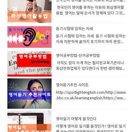
한국인이 영어를 못하는 이유와 화상영어활용법
한국인이 영어를 못하는 이유와 화상영어활
용법 영어는 말에 순서가 정해져 있다 그것을
지키는것이 문법이다하지만 한국어나 일본어
는 순서가 중요하지 않다 이유는 조사가 있기
듣기시험에 임하는 자세
때문이다 나는 너를 사랑해너를 나는 사랑해
사랑해 너를 내가 이렇게 써도 조사가 있으니
듣기 시험에 임하는 자세 듣기 시험에 임하는
목적대상이 정해지고크게 문제가 없다 그래
자세 차분하게 끝까지 포기하지 마라 문장을
서 우리는 영어를 배울때 문법공부를 해야지
듣다보면 못듣는 부분 들어도 이해할수 없는
만말을 잘 만들수 있고 순서에 맞게 이야기 해
부분이 있을것이다하지만 그런것에 너무 신
영어공부방법-단어공부방법
야만 상대방이 알아듣기 쉽다.그리고 어찌보
경쓰지 마라 그리고 문장이 끝날때까지 집중
아직도 깜지 쓰게 하는 필리핀교육기관이나
며 큰 틀에서 있기때문에 이 문형만 확실하게
해서들어라 물흐르듯 이해할려고 노력해야된
화상전화업체가 있다면다시 한번 생각해보세
장착한다면 영어 해볼만해지고 쉬워진다. 한
다. 자칫 모르는 단어가 나오고 이해를 못할것
요 1980년대 영어교욱받을 때단어외우기 위
국인은 영어를 잘 못하고 늦게 배우고 언어습
이 나와도 집중을 포기해서는 절대 안된다영
해 깜지를 썼지요또는 숙제를 저런식으로 내
득력이 떨어진다고 많이생각하지만알고보면
어듣기는 100퍼센트 이해가 없다 어렴풋이
영어듣기추천 사이트
어 주었어요 40년이 지난 지금 영어교육방법
이웃 일본보다는 최소한 빠르게 배우고 잘하
확율적으로 접근하는것이다.어쩌면 숲과 나
이 발달했고 외국유학도 활발해서 진짜 실력
는것 같다 '정글만리' 라는 소설속에는 중국
무를 먼곳에서 구분하는 그런느낌일것이다.
http://spotlightenglish.com/http://www
있는 선생들도 많은데 일부 필리핀어학원 또
인들이 생각하는 한국인의 특성중에외국어를
숲은 문장전체요 나무는 단어나 짧은 문장일
.bbc.co.uk/learningenglish/https://www
는 화상영어업체에서저런식으로 숙제 내주고
빨리 습득하는 민족 이라는 특징이 소개되고
것이다. 나무 하나 놓쳤다고 숲전체를 포기하
.cnn.com/cnn10 청소년을 위한 CNNCNN
공부시키는 곳이 아직 많아요 깜지란 단어를
있다.이렇게 언어습득이 빠른 민족으로 표현
지 말자. 자신을 믿어라 인터네이션 악센트 정
10은 청소년을 위한 10분간추린뉴스입니
반복적으로 쓰는 것을 의미합니다.의미 없이
되는데 다른 나라보다는 밀리는것이 바로 교
말 중요하다같은 단어라도 악센트나 환경에
다 이전에 CNN Student News 의 새로운버
무념무상으로 시간낭비하며 저렇게 해선 영
영어일기 어떻게 쓸것인다
육적 문제일것이다.최초 영문법책도 전부 일
따라서 욕이 될수도 있고칭찬이 될수도 있
전이고 내용도 무난해서 중급자들이 공부하
어 절대 안 늡니다. 단어는 소리 내어서 발음
본에서 베낀것이며 ㅠㅠ그럼 말 다한것 아닌
다. 영어는 중요한부분은 강조을 심하게 하
기 좋습니
어떻게 영어로 일기를 쓸것인가? 영어로 일기를 쓰는것이 어려울까요? 한국말로도 잘 안쓰는데 가능할까? 절대 어렵지 않습니다. 처음에 한줄만 적어도 됩니다. 그러면 우리 선생님들이 도와 드릴겁니다. 처음한줄 그다음 2줄 이렇게 늘여가면 됩니다. 수업시간에 배운 내용을 적어도 좋습니다. 선생님과 이야기한 내용을 적어도 좋습니다. 오늘의 날씨를 적어도 좋습니다. 머리속 상상을 적어도 좋습니다. 중요한건 빠지지 말고 매일 적는다는것 그리고 매일 검사 받는다는것 잊지마세요 매일의 일기가 투수의 구속과 관련된다면여러분이 매일 일기를 쓴다면 12주 이후 랜디존슨 처럼 강속구 투수 160km/h 을 던지는 어마아마한 선수가 될것이고 만약 게을리한다면 그냥 이름 모를 투수 어쩌면 패전 전문투수의 구속을 가질것입니다. 다시말하면 일기는 분명 큰 도움을 줍니다 확신합니다. 오늘부터 시작하세요 설명들어갑니다. 우리의 경우와 같이 영문 일기도 먼저 날짜. 요일. 날씨. 기온 등을 쓰고 다음으로 본문을 쓰면 됩니다. [날짜. 요일. 날씨. 기온을 쓰는 법] ① 요일, 월, 일, 연도, 날씨의 순 / Sunday, March 9, 2016 Rainy ② 날짜를 서수로 표현하기도 함 / Sunday, March 9th, 2016 Rainy ③ 날짜란의 월과 요일은 편의상 흔히 약자로 씀/ Sun., Feb. 9th, 2016. Fine 영문 일기나 우리글의 일기나, 일기를 쓰는 데에 중요한 것은 날짜. 요일. 날씨 등입니다. 영문 일기에서의 날짜. 요일을 쓰는 데에는 우리의 경우와는 다릅니다. 1월 1일 일요일이면 다음과 같이 씁니다. January 1st, Sunday 또는 Sunday, January 1st 그러나 월. 일. 요일을 줄여서 흔히 쓰는데, 날짜(일)는 1st, 2nd, 3rd, 4th.....이라 쓰지 않고 숫자만 써도 됩니다. 즉, Sun., Jan. 1이라고 씁니다. 날씨를 나타내는 말에는 다음과 같은 여러 가지 말들이 있습니다. fine (맑음), cloudy(흐림), snowy(눈), cool(서늘함), rainy(비), shower(소낙비), windy(바람이 셈), hot(무더움), cold(추움), stormy(폭풍우가 침), dusty(먼지가 많이 일어남), thunder(천둥침), warm(따듯함), cleared up(갬) 이런 말들을 합쳐서 보다 자세하게 표현할 수도 있습니다. [It was] Rainy, soon cleared up. (비가 오고 곧 갬) [It was] Snowy all day. (하루 내내 눈이 내림) 이와 같이 날씨를 나타내는 경우에는 보통 It쓰지만, 일기를 쓸 때에는 생략하는 것이 보통입니다. 기온을 나타낼 때는 15'C와 같이 쓰면 됩니다. 만약 그때의 시각을 나타내어 기온을 나타내고 싶다면 15'C at 3 p.m. (오후 3시 15'C) 30'C at noon (정오에는 30'C) 라고 쓰면 됩니다. Friday, March 10. cloudy. 15'C at 3 p.m. (3월 10일, 금요일. 흐림. 오후 3시 15'C) [본문(body) 쓰기] 영 어의 일기 쓰기도 우리말 일기 쓰기와 마찬가지로 쓰는 법에 특별한 규칙은 없습니다. 그러므로 우리말로 일기를 쓰는 것을 영어로 표현하기만 하면 되는 것입니다. 이를테면 '7시에 일어나다.'라고 할 문장을 I get up at seven. 라고 쓴다든지, '8시에 아침을 먹었다.'라고 할 문장을 I had breakfast at eight. 라는 문장을 그대로 쓰면 됩니다. 일기는 하루에 있었던 일을 자기 중심으로 해서 쓰는 것이므로, 주어 I를 빼고 Get up at seven. 또는 Had breakfast at eight. 라고 쓰기도 하나 우리는 영어를 익혀 나가기 위한 공부의 한 방법으로 영어 일기를 쓰는 것이므로 정식으로 I를 넣어서 완전한 표현을 하는 것이 좋습니다. 또 약자나 약어도 될 수 있으면 쓰지 말고 철자를 정식으로 쓰는 것이 좋습니다. 일기는 보통 지난 일을 쓰는 것이므로 과거 시제를 쓰는 것이 보통입니다. 그러나 자기의 의견이라든가, 어떤 진리를 나타낼 때에는 현재 시제로, 내용에 따라서는 현재나 현재완료, 미래 시제 등을 사용할 수 있습니다. 일기를 쓰는 데 중요한 것은 매일 쓰는 것입니다. 한 줄이라도 매일 쓴다는 것은 일기라는 의미에서도 바람직한 일이며, 또 영어 공부에 있어서도 좋은 일입니다. 이제까지 배운 영어 표현 방법을 다하여 하루에 일어난 일을 그대로 기록 하기도 하고 자기가 생각한 것, 또는 느낀 것 을 쓰도록 노력해 봅시다. Daily Life (하루의 생활을 영어로 적어 보세요) 1. 아침 6시에 눈을 떴다. >>I got up at 6. 2. 잠을 더 자고 싶었지만 학교에 늦지 않으려면 일어나야만 했다. >> I wanted to sleep more, but I had to hurry not to be late for school. 3. 어젯밤 영어공부 하느라 두서너 시간 잠을 잔 탓인지 피곤함을 느꼈다.. >> I felt tired because I slept for two or three hours to study English. 4. 7시 30분에 아침을 먹고 나서 학교를 향해 출발했다. >> After I had breakfast at 7:30, I started for school. 5. 나는 버스를 타고 학교에 다닌다. >> I go to school by bus. 6. 아침마다 버스는 항상 승객들로 붐볐다. >> Every morning buses were crowded with customers. 7. 만원버스는 나를 항상 짜증나게 했다. >> A jam-packed bus always made me annoyed. 8. 수업이 시작 되기전에 나는 항상 영어 공부를 한다. >> Before class I always study English. 9. 나는 영어 숙제를 하였다 >> I did my English homework. 10. 나는 영어숙제를 해오지 않았다. 선생님께서 손바닥을 2대 때리셨다. >> My English teacher hit me on the palms 2 times with a stick for not doing my English homework. 11. 영어 수업시간에 5분 늦게 들어왔다고 선생님께서 나를 수업시간 내내 엎드려 뻗쳐있게 하셨다. >> My English teacher had me in a push-up position for the whole period for being tardy 5 minutes for his class. ( have + 목적격대명사 + in a push-up position ～를 엎드려 뻗쳐 자세로 있게 하다, tardy 지각한) 12. 사회시간에 졸다가 걸려서 수행평가 20점 중에서 1점 감점을 받았다. >> When I was caught dozing off in social science class, I was penalized one point on my 20-point performance evaluation. 13. 시험공부를 하느라고 밤을 꼬박 샜다. >> I stayed upall night cramming for exam. 14. 나는 숙제가 너무 어려워서 다른 아이의 숙제를 베꼈다. >> It was difficult for me to do my homework, so I took a copy of my friend's. 15. 수업은 8시 40분부터 시작한다. >> School begins at 08:40. 16. 수업내용이 너무 어려웠다. >> I didn't understand what the teacher said. 17. 나는 공부가 하기 싫었다. >> I didn't want to study. 18. 오늘은 체육수업이 있었다. >> I had a PT class. 19. 체육복을 준비하지 않아 체육선생님께서 팔굽혀펴기를 50회 시키셨다. >> My P?E teacher had me do 50 push-ups because I didn't bring my uniform with me in the P?E class. 20. 나는 체육 시간에 친구들과 농구를 하였다. >> In P?E class I played basketball with my friends. 21. 나는 농구는 못하지만 내가 무척이나 좋아하는 운동이다. >> I am not a good basketball player, but it's my favorite sport. 22. 나의 꿈은 농구선수가 되는 것이다. >> I want to be a basketball player in the future. 1. 날짜표현(Date) ◎ 오늘은 6월 15일이다. Today is the fifteen of june(달) 일월 January 이월 February 삼월 March 사월 April 오월 May 유월 June 칠월 July 팔월 August 구월 September 시월 October 십일월 November 십이월 December (서수표현) 첫째 first 둘째 second 셋째 third 넷째 forth 다섯째 fifth 여섯째 sixth 일곱째 seventh 여덟째 eighth 아홉째 ninth 열째 tenth 열한번째 eleventh 열두번째 twelfth (요일 표현) 월요일 Monday 화요일 Tuesday 수요일 Wednesday 목요일 Thursday 금요일 Friday 토요일 Saturday 일요일 Sunday 2 . 날씨표현(Weather) ◎ 아주 좋은 날씨 : perfect(ideal) weather ◎ 좋은 날씨 : fine(fair, good, favorable, beautiful, splendid, lovely) weather ◎ 궂은 날씨 : foul(bad, nasty, wretched) weather ◎ 음산한 날씨 : gloomy(oppressive) weather ◎ 변덕스러운 날씨 : fickle(broken, changeable, unsettled) weather ◎ 거친 날씨 : stormy(rough) weather ◎ 험악한 날씨 : inclement weather ◎ 날씨 관계로 : Because of weather conditions ◎ 지금 날씨 같아서는 : Judging from the look of the sky ◎ 날씨가 좋으면 : If weather permit( if it is fine, weather permitting) ◎ 날씨가 좋건 나쁘건 : in fair weather or foul, rain or shine ◎ 날씨가 좋아지는 대로 : on the first fine day 3 . 계절표현(Season) 봄 (spring) ◎ 봄이 되었다. It became spring. ◎ 햇빛이 비쳤다 It was sunny. ◎ 따뜻한 날씨였다. It was warm. ◎ 상쾌한 날씨였다 It was fine. ◎ 날씨가 점점 더워진다. It's getting hotter and hotter. 여름(summer) ◎ 더웠다 It was hot. ◎ 구름이 끼어 있었다 It was cloudy. ◎ 안개가 끼었다. It was foggy. ◎ 당장 비가 올 날씨였다 It was threatening. ◎ 날씨가 잘 변하다 The weather is changeable(fickle, capricious). ◎ 비가 왔다 It was rainy. ◎ 날씨가 들었다 It cleared up. ◎ 차차 좋아질 모양이다 It seems that the weather is improving. ◎ 날씨 탓인지 머리가 무거웠다 I felt heavy in the head, probably because of(due to) weather. 가을 (fall, autumn) ◎ 좋은 날씨였다 It was very nice day. ◎ 하늘은 맑았다 The sky was clear. ◎ 시원한 날씨였다. It was cool. ◎ 날씨가 추워지다 It becomes cold. ◎ 오늘은 겨울 날씨 같았다 It was winter weather today. ◎ 쌀쌀했다. It was chilly. 겨울 (winter) ◎ 본격적으로 추워졌다 The cold weather has set in / Its really gotten cold. ◎ 추웠다 It was cold. ◎ 바람이 불었다 It was windy. ◎ 서리가 내렸다 It frosted(frost fell). ◎ 얼어붙는 듯한 날씨였다. It was freeze. ◎ 눈이 내렸다 It was snowy. ◎ 밖은 살을 에는 듯이 추웠다 It was bitterly cold outdoors. ◎ 오늘 아침은 몹시 추웠다 - It was awfully cold this morning. - The temperature dipped very low this morning. 4. 하루일과 (Daily work) ♣ 아침(in the morning) ◎ 일찍 일어났다. : I got up early ◎ 언제나 아침 일찍[늦게] 일어난다 : I am an early[a late] riser. ◎ 어머니가 깨워주셨다. : I was awakened by my mother. ◎ 오늘 아침에 두 시간이나 늦잠을 잤다 : I woke up two hours late this morning ◎ 늦잠을 자서 학교에 지각했다 : I overslept and was late getting to the school. ◎ 어젯밤은 자지 않고 일어나 있었다 : I sat up all night (last night). ◎ 잠을 깼을 때는 모두 일어나 있었다 : When I awoke, everybody was up. ◎ 밥 먹기 전에 세수를 했다: I washed up before a meal. ◎ 나는 아침마다 조깅을 한다 : I jogs every morning. ◎ 공기가 맑고 신선했다. : The air was very clean and fresh. ◎ 아침을 먹었다 : I ate(took) my breakfast. ◎ 학교에 갔다 : I went to school. ◎ 집에서 정류장까지 걸어서 20분 걸린다. : It takes about twenty minutes to walk to the bus stop from my house. ♣ 점심 (in the afternoon) (1) 식사 lunch ◎ 점심을 먹었다. : I had(eat) lunch. ◎ 나는 점심에 샌드위치를 먹었다 : I had sandwiches for lunch. ◎ 점심시간은 한 시간이다 : We have an hours lunch break. (2) 활동 <운동경기> ◎ 운동을 했다 : I took exercise. ◎ 오후에 야구를 했다. : I played baseball in the afternoon. - 농구하다 play basketball - 야구하다 play baseball - 축구하다 play soccer(football) - 탁구하다 play tabletennis / (ping-pong) - 테니스하다 play tennis - 낚시 go fishing - 볼링 go bowing - 서핑 go surfing - 수영 go swimming - 스키 go skiing - 스케이트 go skating - 썰매 go sledding - 눈싸움하다 have a snowball fight - 줄넘기를 하다 skip(jump) rope ; turn a skipping rope. - 산책 go for a walk. ◎ 나는 야구를 좋아한다. : My favorite sport is baseball.( I love baseball.) ◎ 나의 팀이 야구경기에서 이겼다. : My team won the baseball game. ◎ 우리 팀은 그들에게 7대 5로 이겼다 : Our team won the game against them by a score of 7 to 5. ◎ 나는 가까스로 이겼다 : I won a close victory over. ◎ 그는 모든 시합을 다 이겼다 : He won every event. ◎ 우리는 3점의 차로 이겼다 : We won by three points[runs](▶ runs는 야구의 경우) ◎ 우리는 시합에서 졌다 : We lost(drop) a game. ◎○○팀이 졌다. : ○○ team was defeated. ◎ 우리 팀은 10대 6으로 ○○팀에게 졌다 : Our team lost the game to the ○○team by a score of 10 to 6. ◎ 우리는 일부러(게임에서/경주에서) 져 주었다 : We threw a match[game/race] to ours opponent. ◎ 나는 아무한테도 진일이 없다 : I have never met my match yet. ◎ 그에게 질까 봐서 한층 더 분발했다 : Not to be outdone by him, I worked harder. ◎ 지는 것이 이기는 것이다 : To lose is to win. <여가활동> ◎ 컴퓨터 게임을 했다. : I played the computer game. ◎ 인터넷을 했다. : I surfed the internet. ◎ 오락실에 갔다. : I went to the electric game room. ◎ 산에 올라갔다. : I climbed up the mountain. ◎ 책을 읽었다. : I read a book. ◎ 천안에서 쇼핑을 했다. : I went shopping in Chunan. ◎ 음악을 들었다. : I listened music. ◎ TV를 보았다 : I watched TV. ◎ 영화를 봤다.: I saw a movie. ◎ 고기를 요리했다. : I cooked a meat. ◎ 숙제를 했다. : I did my homework. ◎ 편지를 썼다. : I wrote a letter. ◎ 방 청소를 했다. : I cleaned my room. ◎ 잠을 잤다 : I slept. ◎ 엄마 일을 도왔다. : I helped my mother. (3) 공부 및 시험, 수업 <수업 및 공부> 국어 Korean, 윤리(도덕) Ethics, 수학 Mathematic, 영어 English, 과학 Science, 사회 Social studies, 음악 Music, 역사 History, 미술 art, 가정 household, 기술 Manual training, 과학 Science, 체육 Physical education ( P?E ), 한문 Chinese ◎ 나는 학교에서 공부를 잘한다[못한다] : I do well[poorly] at school. ◎ 공부를 게을리 했다 : I neglected my studies. ◎ 나는 중학생 시절에 별로 공부를 하지 않았다 : I did not study hard when I was a middle school student. ◎ 공부를 열심히 해야겠다고 다짐했다.: I made a resolution to study hard. ◎ 나는 영어를 이해할 때까지 열심히 연습할 수 있도록 노력할 것이다. : I decided to practice it hard from now on until I can understand English very well. ◎ 5시 30분에 수업이 끝났다. : All of my classes came to an end at half past five. ◎ 문제를 풀었다. : I worked on problems. <시험> ◎ 중간고사(기말고사)가 시작되었다. : Midterm exams(final exams) started. ◎ 시험에 대비하여 공부를 했다 : I studied for an exam. ◎ 열심히 공부했다. : I studied hard. ◎ 나는 시험에 대비해서 벼락치기 공부를 했다 : I crammed for the examination. ◎ 밤늦도록 공부를 했다 : I studied till late at night. ◎ 아침부터 긴장해 있었다. : I have been very nervous since this morning. ◎ 영어 시험을 봤다 : I had an examin
해보고 깔끔하게 한번 써보고 넘어 가는 게 제
가 일본은 대표적 영어후진국이니까 말이
고 별로 안중요한 부분은 발음을 생략하기도
다 http://transcripts.cnn.com/TRANSCRI