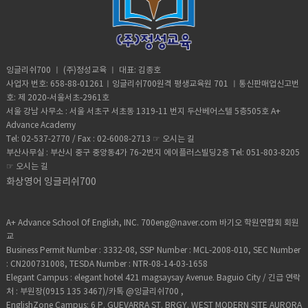
롭기때문에 이부분은 잘 고민해보셔야 합니
고 합니다.이때 아이비 점수를 제출하면 Sat
을 것 같다.어휘든, 문법 혹은 구문이든 이것
다작년 우리학생들 공부하는것을 보니...초혼,
점수나 성적이 조금 낮더라도우선적으로 입
이 내재화되려면의식적인 주목
무소유, 꺼꾸로 보는세상등의 커멘터리등 아
학을 시켜주는 아주 큰 메리트가 있습니다. 만
(consciousness raising or noticing)이란
이비교육체점기준에 맞게라이팅을 해야만 됩
약 브렌트 재학중인데 sat 점수는 높지만 아
과정이 필요하다.욕설이나 성에 관한 단어를
니다. Group 2: Language Acquisition제2
이비점수가 없거나 포기자라면별로 메리트
다른 단어에 비해 더 잘 기억하고 회상하는 것
외국어를 공부하는 것입니다. Group 3:
없어지고 차라리 아이비점수 있고 sat 좀 낮
잉글리쉬700 ㅣ (주)정성교육 ㅣ 대표: 김종호
은바로 a high degree of attention을 거치
Individuals and Societies개인과 사회입니
은 학생을 더 선호합니다입학사정에 이런 룰
사업자 번호: 658-88-01261ㅣ잉글리쉬700원격 평생교육원 701 ㅣ통신판매업신고번
기 때문이다. 그럼 어휘 학습을 위해 오디도
다. 사회 과목이라고 할 수 있습니다. 역사, 지
이 적용된다고 합니다.이것또한 좋은 정보니
호: 제 2020-서울서초-2961호
테잎은 어떻게 활용하면 좋을까?다음과 같은
리, 경제, 경영, 철학, 심리학 등등 다양한 과
나누길 바랍니다 위 SAT 결과는 과목 별 만
서울 강남 사무소 : 서울 서초구 서초동 1319-11 번지 두산베어스텔 5층505호 A+
방법들을 활용해 보라.모두 그 어휘에
목을 다루고 있습니다 Group 4: Sciences과
점은 800점에 전체 2,400만점 기준입니다지
Advance Academy
attention의 강도를 높이는 방식이다.우선,
학 과목입니다. 흔히 말하는 물리, 화학, 생물
금까지 최근 3년간 졸업생들의 IB 및 SAT 테
Tel: 02-537-2770 / Fax : 02-6008-2713 ☞
오시는 길
휴지(pause) 사이사이의 의미 덩어리를 따라
등의 과목을 공부합니다물리는 틈틈히 방학
스트 결과를 알아봤습니다.- Mathematics 2
부산사무실 : 부산시 중구 중앙동4가 76-2번지 에이플러스빌딩2층 Tel: 051-803-8205
발음해 본다.둘째, 휴지(pause) 사이사이의
마다 한국가서 강의를 듣고 오는것을 추천하
: 745점(800만 점) 에이플러스 부원장님 관
☞
오시는 길
의미 덩어리 단위로 마음 속에서 우리말로 통
구요생물은 외울게 아주 많습니다.화학은 의
리 학생 존킴, 데니곽 은 800점 만점 받았습니
화상영어 잉글리쉬700
역을 해본다.셋째, 휴지(pause) 사이사이의
외로 쉽게 접근할수있습니다 대학진학할때
다- Physics : 800(800점 만점) 데니곽이 만
의미 덩어리 단위나 문장 단위로 받아쓰기를
만약 의대나 약학대를 진학할려면 생물을 HL
점 받았습니다지금까지 최근 3년간 졸업생들
해본다. 7. Imaging남이 만들어 놓은 이미지
선택하면 좋고화학공학이나 재료공학등은 화
의 IB 및 SAT 결과를 알아봤습니다.​ ​
보다는 학습자 스스로 이미지를 만들어 보는
학HL을기계공학이나 산업공학 재료공학은
A+ Advance School Of English, INC. 700eng@naver.com 바기오 학원연합회 회원
것이 중요하다.추상적인 어휘든 구체적인 어
물리HL를 선택하면 좋습니다. ​ Group 5:
교
휘든 상관없다.가령 the name of the
Mathematics수학 과목입니다. 한국경우 초
Business Permit Number : 3332-08, SSP Number : MCL-2008-010, SEC Number
game(가장 중요한 것; 문제의 본질)이란 숙
월함수나 미적분은 이과생에게만 적용되고
: CN200731008, TESDA Number : NTR-08-14-03-1658
어라면game site에 들어가 menu를 바라보
이과 문과로 나눈다면 아이비과정은 네 가지
Elegant Campus : elegant hotel 421 magsaysay Avenue. Baguio City / 긴급 연락
면서 어떤 ‘게임의 이름’을 선택하는 것이 좋
레벨로 구성되어 있습니다.Studies /
처 : 부원장(0915 135 3467)/카톡 @잉글리쉬700 ,
을까,그것이 가장 중요한데...‘라는 이미지를
Standard level / High level / Further
EnglishZone Campus: 6 P. GUEVARRA ST. BRGY. WEST MODERN SITE AURORA