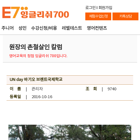
로그인
l
회원가입
체험수업신청
카톡상담
주니어
성인
수강신청/비용
레벨테스트
영어컨텐츠
원장의 촌철살인 칼럼
영어교육의 정점 잉글리쉬 700입니다.
UN day 바기오 브렌트국제학교
이 름
| 관리자
조 회
| 9740
등록일
| 2016-10-16