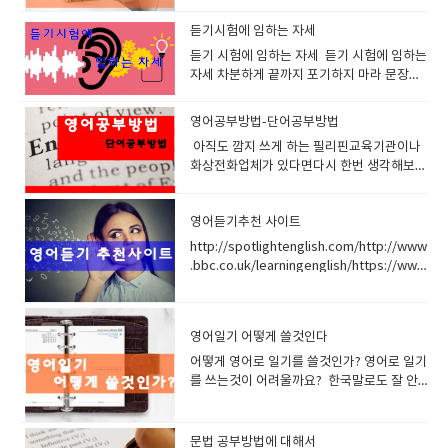
는 순서가 중요하지 않다 이유는 조사가 있기
듣기시험에 임하는 자세
때문이다 나는 너를 사랑해너를 나는 사랑해
사랑해 너를 내가 이렇게 써도 조사가 있으니
듣기 시험에 임하는 자세 듣기 시험에 임하는
목적대상이 정해지고크게 문제가 없다 그래
자세 차분하게 끝까지 포기하지 마라 문장을
서 우리는 영어를 배울때 문법공부를 해야지
듣다보면 못듣는 부분 들어도 이해할수 없는
만말을 잘 만들수 있고 순서에 맞게 이야기 해
부분이 있을것이다하지만 그런것에 너무 신
영어공부방법-단어공부방법
야만 상대방이 알아듣기 쉽다.그리고 어찌보
경쓰지 마라 그리고 문장이 끝날때까지 집중
아직도 깜지 쓰게 하는 필리핀교육기관이나
며 큰 틀에서 있기때문에 이 문형만 확실하게
해서들어라 물흐르듯 이해할려고 노력해야된
화상전화업체가 있다면다시 한번 생각해보세
장착한다면 영어 해볼만해지고 쉬워진다. 한
다. 자칫 모르는 단어가 나오고 이해를 못할것
요 1980년대 영어교욱받을 때단어외우기 위
국인은 영어를 잘 못하고 늦게 배우고 언어습
이 나와도 집중을 포기해서는 절대 안된다영
해 깜지를 썼지요또는 숙제를 저런식으로 내
득력이 떨어진다고 많이생각하지만알고보면
어듣기는 100퍼센트 이해가 없다 어렴풋이
영어듣기추천 사이트
어 주었어요 40년이 지난 지금 영어교육방법
이웃 일본보다는 최소한 빠르게 배우고 잘하
확율적으로 접근하는것이다.어쩌면 숲과 나
이 발달했고 외국유학도 활발해서 진짜 실력
는것 같다 '정글만리' 라는 소설속에는 중국
무를 먼곳에서 구분하는 그런느낌일것이다.
http://spotlightenglish.com/http://www
있는 선생들도 많은데 일부 필리핀어학원 또
인들이 생각하는 한국인의 특성중에외국어를
숲은 문장전체요 나무는 단어나 짧은 문장일
.bbc.co.uk/learningenglish/https://www
는 화상영어업체에서저런식으로 숙제 내주고
빨리 습득하는 민족 이라는 특징이 소개되고
것이다. 나무 하나 놓쳤다고 숲전체를 포기하
.cnn.com/cnn10 청소년을 위한 CNNCNN
공부시키는 곳이 아직 많아요 깜지란 단어를
있다.이렇게 언어습득이 빠른 민족으로 표현
지 말자. 자신을 믿어라 인터네이션 악센트 정
10은 청소년을 위한 10분간추린뉴스입니
반복적으로 쓰는 것을 의미합니다.의미 없이
되는데 다른 나라보다는 밀리는것이 바로 교
말 중요하다같은 단어라도 악센트나 환경에
다 이전에 CNN Student News 의 새로운버
무념무상으로 시간낭비하며 저렇게 해선 영
영어일기 어떻게 쓸것인다
육적 문제일것이다.최초 영문법책도 전부 일
따라서 욕이 될수도 있고칭찬이 될수도 있
전이고 내용도 무난해서 중급자들이 공부하
어 절대 안 늡니다. 단어는 소리 내어서 발음
본에서 베낀것이며 ㅠㅠ그럼 말 다한것 아닌
다. 영어는 중요한부분은 강조을 심하게 하
기 좋습니
어떻게 영어로 일기를 쓸것인가? 영어로 일기를 쓰는것이 어려울까요? 한국말로도 잘 안쓰는데 가능할까? 절대 어렵지 않습니다. 처음에 한줄만 적어도 됩니다. 그러면 우리 선생님들이 도와 드릴겁니다. 처음한줄 그다음 2줄 이렇게 늘여가면 됩니다. 수업시간에 배운 내용을 적어도 좋습니다. 선생님과 이야기한 내용을 적어도 좋습니다. 오늘의 날씨를 적어도 좋습니다. 머리속 상상을 적어도 좋습니다. 중요한건 빠지지 말고 매일 적는다는것 그리고 매일 검사 받는다는것 잊지마세요 매일의 일기가 투수의 구속과 관련된다면여러분이 매일 일기를 쓴다면 12주 이후 랜디존슨 처럼 강속구 투수 160km/h 을 던지는 어마아마한 선수가 될것이고 만약 게을리한다면 그냥 이름 모를 투수 어쩌면 패전 전문투수의 구속을 가질것입니다. 다시말하면 일기는 분명 큰 도움을 줍니다 확신합니다. 오늘부터 시작하세요 설명들어갑니다. 우리의 경우와 같이 영문 일기도 먼저 날짜. 요일. 날씨. 기온 등을 쓰고 다음으로 본문을 쓰면 됩니다. [날짜. 요일. 날씨. 기온을 쓰는 법] ① 요일, 월, 일, 연도, 날씨의 순 / Sunday, March 9, 2016 Rainy ② 날짜를 서수로 표현하기도 함 / Sunday, March 9th, 2016 Rainy ③ 날짜란의 월과 요일은 편의상 흔히 약자로 씀/ Sun., Feb. 9th, 2016. Fine 영문 일기나 우리글의 일기나, 일기를 쓰는 데에 중요한 것은 날짜. 요일. 날씨 등입니다. 영문 일기에서의 날짜. 요일을 쓰는 데에는 우리의 경우와는 다릅니다. 1월 1일 일요일이면 다음과 같이 씁니다. January 1st, Sunday 또는 Sunday, January 1st 그러나 월. 일. 요일을 줄여서 흔히 쓰는데, 날짜(일)는 1st, 2nd, 3rd, 4th.....이라 쓰지 않고 숫자만 써도 됩니다. 즉, Sun., Jan. 1이라고 씁니다. 날씨를 나타내는 말에는 다음과 같은 여러 가지 말들이 있습니다. fine (맑음), cloudy(흐림), snowy(눈), cool(서늘함), rainy(비), shower(소낙비), windy(바람이 셈), hot(무더움), cold(추움), stormy(폭풍우가 침), dusty(먼지가 많이 일어남), thunder(천둥침), warm(따듯함), cleared up(갬) 이런 말들을 합쳐서 보다 자세하게 표현할 수도 있습니다. [It was] Rainy, soon cleared up. (비가 오고 곧 갬) [It was] Snowy all day. (하루 내내 눈이 내림) 이와 같이 날씨를 나타내는 경우에는 보통 It쓰지만, 일기를 쓸 때에는 생략하는 것이 보통입니다. 기온을 나타낼 때는 15'C와 같이 쓰면 됩니다. 만약 그때의 시각을 나타내어 기온을 나타내고 싶다면 15'C at 3 p.m. (오후 3시 15'C) 30'C at noon (정오에는 30'C) 라고 쓰면 됩니다. Friday, March 10. cloudy. 15'C at 3 p.m. (3월 10일, 금요일. 흐림. 오후 3시 15'C) [본문(body) 쓰기] 영 어의 일기 쓰기도 우리말 일기 쓰기와 마찬가지로 쓰는 법에 특별한 규칙은 없습니다. 그러므로 우리말로 일기를 쓰는 것을 영어로 표현하기만 하면 되는 것입니다. 이를테면 '7시에 일어나다.'라고 할 문장을 I get up at seven. 라고 쓴다든지, '8시에 아침을 먹었다.'라고 할 문장을 I had breakfast at eight. 라는 문장을 그대로 쓰면 됩니다. 일기는 하루에 있었던 일을 자기 중심으로 해서 쓰는 것이므로, 주어 I를 빼고 Get up at seven. 또는 Had breakfast at eight. 라고 쓰기도 하나 우리는 영어를 익혀 나가기 위한 공부의 한 방법으로 영어 일기를 쓰는 것이므로 정식으로 I를 넣어서 완전한 표현을 하는 것이 좋습니다. 또 약자나 약어도 될 수 있으면 쓰지 말고 철자를 정식으로 쓰는 것이 좋습니다. 일기는 보통 지난 일을 쓰는 것이므로 과거 시제를 쓰는 것이 보통입니다. 그러나 자기의 의견이라든가, 어떤 진리를 나타낼 때에는 현재 시제로, 내용에 따라서는 현재나 현재완료, 미래 시제 등을 사용할 수 있습니다. 일기를 쓰는 데 중요한 것은 매일 쓰는 것입니다. 한 줄이라도 매일 쓴다는 것은 일기라는 의미에서도 바람직한 일이며, 또 영어 공부에 있어서도 좋은 일입니다. 이제까지 배운 영어 표현 방법을 다하여 하루에 일어난 일을 그대로 기록 하기도 하고 자기가 생각한 것, 또는 느낀 것 을 쓰도록 노력해 봅시다. Daily Life (하루의 생활을 영어로 적어 보세요) 1. 아침 6시에 눈을 떴다. >>I got up at 6. 2. 잠을 더 자고 싶었지만 학교에 늦지 않으려면 일어나야만 했다. >> I wanted to sleep more, but I had to hurry not to be late for school. 3. 어젯밤 영어공부 하느라 두서너 시간 잠을 잔 탓인지 피곤함을 느꼈다.. >> I felt tired because I slept for two or three hours to study English. 4. 7시 30분에 아침을 먹고 나서 학교를 향해 출발했다. >> After I had breakfast at 7:30, I started for school. 5. 나는 버스를 타고 학교에 다닌다. >> I go to school by bus. 6. 아침마다 버스는 항상 승객들로 붐볐다. >> Every morning buses were crowded with customers. 7. 만원버스는 나를 항상 짜증나게 했다. >> A jam-packed bus always made me annoyed. 8. 수업이 시작 되기전에 나는 항상 영어 공부를 한다. >> Before class I always study English. 9. 나는 영어 숙제를 하였다 >> I did my English homework. 10. 나는 영어숙제를 해오지 않았다. 선생님께서 손바닥을 2대 때리셨다. >> My English teacher hit me on the palms 2 times with a stick for not doing my English homework. 11. 영어 수업시간에 5분 늦게 들어왔다고 선생님께서 나를 수업시간 내내 엎드려 뻗쳐있게 하셨다. >> My English teacher had me in a push-up position for the whole period for being tardy 5 minutes for his class. ( have + 목적격대명사 + in a push-up position ～를 엎드려 뻗쳐 자세로 있게 하다, tardy 지각한) 12. 사회시간에 졸다가 걸려서 수행평가 20점 중에서 1점 감점을 받았다. >> When I was caught dozing off in social science class, I was penalized one point on my 20-point performance evaluation. 13. 시험공부를 하느라고 밤을 꼬박 샜다. >> I stayed upall night cramming for exam. 14. 나는 숙제가 너무 어려워서 다른 아이의 숙제를 베꼈다. >> It was difficult for me to do my homework, so I took a copy of my friend's. 15. 수업은 8시 40분부터 시작한다. >> School begins at 08:40. 16. 수업내용이 너무 어려웠다. >> I didn't understand what the teacher said. 17. 나는 공부가 하기 싫었다. >> I didn't want to study. 18. 오늘은 체육수업이 있었다. >> I had a PT class. 19. 체육복을 준비하지 않아 체육선생님께서 팔굽혀펴기를 50회 시키셨다. >> My P?E teacher had me do 50 push-ups because I didn't bring my uniform with me in the P?E class. 20. 나는 체육 시간에 친구들과 농구를 하였다. >> In P?E class I played basketball with my friends. 21. 나는 농구는 못하지만 내가 무척이나 좋아하는 운동이다. >> I am not a good basketball player, but it's my favorite sport. 22. 나의 꿈은 농구선수가 되는 것이다. >> I want to be a basketball player in the future. 1. 날짜표현(Date) ◎ 오늘은 6월 15일이다. Today is the fifteen of june(달) 일월 January 이월 February 삼월 March 사월 April 오월 May 유월 June 칠월 July 팔월 August 구월 September 시월 October 십일월 November 십이월 December (서수표현) 첫째 first 둘째 second 셋째 third 넷째 forth 다섯째 fifth 여섯째 sixth 일곱째 seventh 여덟째 eighth 아홉째 ninth 열째 tenth 열한번째 eleventh 열두번째 twelfth (요일 표현) 월요일 Monday 화요일 Tuesday 수요일 Wednesday 목요일 Thursday 금요일 Friday 토요일 Saturday 일요일 Sunday 2 . 날씨표현(Weather) ◎ 아주 좋은 날씨 : perfect(ideal) weather ◎ 좋은 날씨 : fine(fair, good, favorable, beautiful, splendid, lovely) weather ◎ 궂은 날씨 : foul(bad, nasty, wretched) weather ◎ 음산한 날씨 : gloomy(oppressive) weather ◎ 변덕스러운 날씨 : fickle(broken, changeable, unsettled) weather ◎ 거친 날씨 : stormy(rough) weather ◎ 험악한 날씨 : inclement weather ◎ 날씨 관계로 : Because of weather conditions ◎ 지금 날씨 같아서는 : Judging from the look of the sky ◎ 날씨가 좋으면 : If weather permit( if it is fine, weather permitting) ◎ 날씨가 좋건 나쁘건 : in fair weather or foul, rain or shine ◎ 날씨가 좋아지는 대로 : on the first fine day 3 . 계절표현(Season) 봄 (spring) ◎ 봄이 되었다. It became spring. ◎ 햇빛이 비쳤다 It was sunny. ◎ 따뜻한 날씨였다. It was warm. ◎ 상쾌한 날씨였다 It was fine. ◎ 날씨가 점점 더워진다. It's getting hotter and hotter. 여름(summer) ◎ 더웠다 It was hot. ◎ 구름이 끼어 있었다 It was cloudy. ◎ 안개가 끼었다. It was foggy. ◎ 당장 비가 올 날씨였다 It was threatening. ◎ 날씨가 잘 변하다 The weather is changeable(fickle, capricious). ◎ 비가 왔다 It was rainy. ◎ 날씨가 들었다 It cleared up. ◎ 차차 좋아질 모양이다 It seems that the weather is improving. ◎ 날씨 탓인지 머리가 무거웠다 I felt heavy in the head, probably because of(due to) weather. 가을 (fall, autumn) ◎ 좋은 날씨였다 It was very nice day. ◎ 하늘은 맑았다 The sky was clear. ◎ 시원한 날씨였다. It was cool. ◎ 날씨가 추워지다 It becomes cold. ◎ 오늘은 겨울 날씨 같았다 It was winter weather today. ◎ 쌀쌀했다. It was chilly. 겨울 (winter) ◎ 본격적으로 추워졌다 The cold weather has set in / Its really gotten cold. ◎ 추웠다 It was cold. ◎ 바람이 불었다 It was windy. ◎ 서리가 내렸다 It frosted(frost fell). ◎ 얼어붙는 듯한 날씨였다. It was freeze. ◎ 눈이 내렸다 It was snowy. ◎ 밖은 살을 에는 듯이 추웠다 It was bitterly cold outdoors. ◎ 오늘 아침은 몹시 추웠다 - It was awfully cold this morning. - The temperature dipped very low this morning. 4. 하루일과 (Daily work) ♣ 아침(in the morning) ◎ 일찍 일어났다. : I got up early ◎ 언제나 아침 일찍[늦게] 일어난다 : I am an early[a late] riser. ◎ 어머니가 깨워주셨다. : I was awakened by my mother. ◎ 오늘 아침에 두 시간이나 늦잠을 잤다 : I woke up two hours late this morning ◎ 늦잠을 자서 학교에 지각했다 : I overslept and was late getting to the school. ◎ 어젯밤은 자지 않고 일어나 있었다 : I sat up all night (last night). ◎ 잠을 깼을 때는 모두 일어나 있었다 : When I awoke, everybody was up. ◎ 밥 먹기 전에 세수를 했다: I washed up before a meal. ◎ 나는 아침마다 조깅을 한다 : I jogs every morning. ◎ 공기가 맑고 신선했다. : The air was very clean and fresh. ◎ 아침을 먹었다 : I ate(took) my breakfast. ◎ 학교에 갔다 : I went to school. ◎ 집에서 정류장까지 걸어서 20분 걸린다. : It takes about twenty minutes to walk to the bus stop from my house. ♣ 점심 (in the afternoon) (1) 식사 lunch ◎ 점심을 먹었다. : I had(eat) lunch. ◎ 나는 점심에 샌드위치를 먹었다 : I had sandwiches for lunch. ◎ 점심시간은 한 시간이다 : We have an hours lunch break. (2) 활동 <운동경기> ◎ 운동을 했다 : I took exercise. ◎ 오후에 야구를 했다. : I played baseball in the afternoon. - 농구하다 play basketball - 야구하다 play baseball - 축구하다 play soccer(football) - 탁구하다 play tabletennis / (ping-pong) - 테니스하다 play tennis - 낚시 go fishing - 볼링 go bowing - 서핑 go surfing - 수영 go swimming - 스키 go skiing - 스케이트 go skating - 썰매 go sledding - 눈싸움하다 have a snowball fight - 줄넘기를 하다 skip(jump) rope ; turn a skipping rope. - 산책 go for a walk. ◎ 나는 야구를 좋아한다. : My favorite sport is baseball.( I love baseball.) ◎ 나의 팀이 야구경기에서 이겼다. : My team won the baseball game. ◎ 우리 팀은 그들에게 7대 5로 이겼다 : Our team won the game against them by a score of 7 to 5. ◎ 나는 가까스로 이겼다 : I won a close victory over. ◎ 그는 모든 시합을 다 이겼다 : He won every event. ◎ 우리는 3점의 차로 이겼다 : We won by three points[runs](▶ runs는 야구의 경우) ◎ 우리는 시합에서 졌다 : We lost(drop) a game. ◎○○팀이 졌다. : ○○ team was defeated. ◎ 우리 팀은 10대 6으로 ○○팀에게 졌다 : Our team lost the game to the ○○team by a score of 10 to 6. ◎ 우리는 일부러(게임에서/경주에서) 져 주었다 : We threw a match[game/race] to ours opponent. ◎ 나는 아무한테도 진일이 없다 : I have never met my match yet. ◎ 그에게 질까 봐서 한층 더 분발했다 : Not to be outdone by him, I worked harder. ◎ 지는 것이 이기는 것이다 : To lose is to win. <여가활동> ◎ 컴퓨터 게임을 했다. : I played the computer game. ◎ 인터넷을 했다. : I surfed the internet. ◎ 오락실에 갔다. : I went to the electric game room. ◎ 산에 올라갔다. : I climbed up the mountain. ◎ 책을 읽었다. : I read a book. ◎ 천안에서 쇼핑을 했다. : I went shopping in Chunan. ◎ 음악을 들었다. : I listened music. ◎ TV를 보았다 : I watched TV. ◎ 영화를 봤다.: I saw a movie. ◎ 고기를 요리했다. : I cooked a meat. ◎ 숙제를 했다. : I did my homework. ◎ 편지를 썼다. : I wrote a letter. ◎ 방 청소를 했다. : I cleaned my room. ◎ 잠을 잤다 : I slept. ◎ 엄마 일을 도왔다. : I helped my mother. (3) 공부 및 시험, 수업 <수업 및 공부> 국어 Korean, 윤리(도덕) Ethics, 수학 Mathematic, 영어 English, 과학 Science, 사회 Social studies, 음악 Music, 역사 History, 미술 art, 가정 household, 기술 Manual training, 과학 Science, 체육 Physical education ( P?E ), 한문 Chinese ◎ 나는 학교에서 공부를 잘한다[못한다] : I do well[poorly] at school. ◎ 공부를 게을리 했다 : I neglected my studies. ◎ 나는 중학생 시절에 별로 공부를 하지 않았다 : I did not study hard when I was a middle school student. ◎ 공부를 열심히 해야겠다고 다짐했다.: I made a resolution to study hard. ◎ 나는 영어를 이해할 때까지 열심히 연습할 수 있도록 노력할 것이다. : I decided to practice it hard from now on until I can understand English very well. ◎ 5시 30분에 수업이 끝났다. : All of my classes came to an end at half past five. ◎ 문제를 풀었다. : I worked on problems. <시험> ◎ 중간고사(기말고사)가 시작되었다. : Midterm exams(final exams) started. ◎ 시험에 대비하여 공부를 했다 : I studied for an exam. ◎ 열심히 공부했다. : I studied hard. ◎ 나는 시험에 대비해서 벼락치기 공부를 했다 : I crammed for the examination. ◎ 밤늦도록 공부를 했다 : I studied till late at night. ◎ 아침부터 긴장해 있었다. : I have been very nervous since this morning. ◎ 영어 시험을 봤다 : I had an examin
해보고 깔끔하게 한번 써보고 넘어 가는 게 제
가 일본은 대표적 영어후진국이니까 말이
고 별로 안중요한 부분은 발음을 생략하기도
다 http://transcripts.cnn.com/TRANSCRI
일 좋습니다.그리고 바로 아주 빠르게 다음단
다. 그렇다면 한국인이 영어를 잘못하는 이유
하고 대충 발음하기도 한다이것이 우리나라
PTS/ cnn에서 방송된 프로그램의 스크립트
어로 넘어가세요그리고 명확하게 발음해보고
가 무엇일까 특히 스피킹이 약한 이유가 무었
말과 아주 큰차이다 언어자체의 높낮이가 있
(대본)을 제공합니다날짜별, 카테고리별
단어 써보고 넘어가세요이렇게 25개 단어를
일까 본격적으로 한번 알아보자 1. 취업을 위
고 임펙트 주는 부분이 있기때문에이 억양이
CNN뉴스 대본을 구할수 있습니
문법 공부방법에 대해서