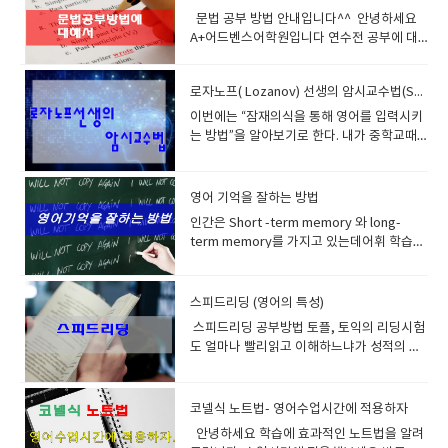
진행하세요 이게 1SET입니다2set 부터는 빠
한 시험 , 영어능력을 겨루는 시험으로 토익이
나 느낌을 살려서 들으면 우리가 해결해야되
다 http://www.esl-lab.com/일상적인 주제
문법 공부 방법 안내입니다^^ 안녕하세요
르게 읽어갑니다읽을 때 단어를 발음할 때 나
채택된다는 것 25년 전쯤 생겨나서 대기업 취
는 부분과 연결되어있는 부분이 많다. 차분하
나 가쉽 (가벼운 소재)로 듣기공부를 할수 있
A+어드벤스어학원입니다 연수전 공부에 대
의 입근육 혀근육 청각이 살아있어서그 단어
직의 잣대가 되었으며답찍기 연습위주로 공
게 배경지식을 쌓아라배경지식은 중요하다정
는게 좋습니다나위도별, 상황별, 목적별로 나
해서 관심이 많으시죠?오늘은 문법공부에 대
를 보면 근육들이 기억을 합니다. 크게 소리내
부하다 보니 중간에 포기자가 늘고어째 저째
치 사회 경제 문화 역사 등등의 배경지식을 영
누어져 있습니다.​
해서 안내해드리겠습니다^^ 에이플러스에
어 읽을수록 좋습니다, 이렇게해서 5set 진행
점수는 획득하지만 스피킹을 위해서 다시 어
어로 접해봐라결론적으로 관심을 가지고 다
로자노프( Lozanov) 선생의 암시교수법(Suggestopaedia)
오시기전 문법공부는 중요합니다.문법공부는
합니다. 시간얼마 안걸릴겁니다. 그다음날 다
학연수로 가는웃지못하는 현상을 실제로 어
양한 단어를 많이 알아야된다 많이 읽고 많이
곧 문형공부라고 생각하시면 됩니다.문형공
시 새롭게 다른 25개의 단어를1세트부터 5세
이번에는 “잠재의식을 통해 영어를 입력시키
학원을 운영하면서 많이 보았다.토익 900을
공부하고 지속적으로 습관적으로 공부를 해
부는 영어의 틀이라고 생각하시면 되구요패
트까지 합니다. 이후에 어제 공부한것부터 오
는 방법”을 알아보기로 한다. 내가 중학교때
넘기고도 말한마디 못하는 절름발이 영어 안
라그러면 좋은 날이 올것이다.​
턴의 형식으로 이전부터 말을 만들어 오는 반
늘 공부한것까지 빠르게 읽습니다.이런식으
카세트 테이프를 샀는데 기상시간 30분전에
타깝다 비 영어권인 유럽경우 캠브리지나 아
복된 법칙 정도 라고 생각하세요기본적 틀이
로 7일동안 하세요 이말은 맨처음 시작한 25
어머니께서 테이프를 틀어주셨고 그런 잠의
이엘츠시험으로 실제로 스피킹실력을시험관
잡히게 되면 여기에 살을 붙이고 다듬고 하면
개 단어군을 7일동안 읽었고 어느정도는 익숙
간섭으로 서서희잠에서 깨곤했다 이렇게 반
앞에서 하는 이런시스템이 도입되어서 말하
영어 기억을 잘하는 방법
서 영어가 완성 되는 거에요.그러니 틀 즉 기
해졌을겁니다지속적으로 하루 25개의 단어
복하다 보니 나도 모르게 수업시간에 배우는
기의 중요성을 일찍히 알게 했고그러다 보니
인간은 Short -term memory 와 long-
초공사를 튼튼히 해야겠죠.기초공사를 튼튼
는 늘어 날것이고 일주일이 지난뒤 맨처음 공
영어가 어디 선가 공부한듯한 데쟈뷰 현상이
쉬운단어를 사용해서 순발력있게 말을 다 잘
term memory를 가지고 있는데어휘 학습이
히 하면 집도 빨리 지어지고 튼튼하답니다. 문
부한 단어군은빼고 복습시작하시면 됩니
생겼고쉽게 쉽게 공부할수 있었다 이것은 나
하는 경향이 있다. 2. 과도한 문법 공부 문법
란 결국 long-term memory에 어휘를 기억
법책의 바이블은 아무래도 Grammar in use
다. 이런식으로 자시스타일에 맞게 공부하십
중에 영어습득에 관한 책을 사서 공부하던중
은 실제로 억지로 꼬아서 힘들게 영어의 실력
시키는 것을 의미한다.Long-term memory
라고 볼수 있습니다.여기는 문형과 구동사
시요단어 스펠링 크게 중요하지 않습니다.미
알게된사실이 러시아의 한 ‘초월심리학 연구
을 가늠할려고 있는게 아니다그냥 대화할때
에 저장할 수 있는 용량(capacity)에는 한계
스피드리딩 (영어의 특성)
(Pharasal verb) 의 활용이 잘되어있습니다.
국 대학시험 이나 리포트 쓸때도 스펠링 틀려
소’에서 개발한 ‘수면학습’ 이론으로 잠을 잘
나 설명할때 이해가 쉽고 전달이 빠르게 정해
가 있고또, 저장했다고 해서 영원히 기억되지
보통 비기너/ 인터미디어트/ 어드벤스 3개로
도 감점을 잘 안 하지만같은 단어을 반복하는
때 각성시보다 몇 배, 몇 십배에 해당하는 엄
놓은 언어적 약속정도로 생각하고 공부해야
스피드리딩 공부방법 토플, 토익의 리딩시험
도 않는다.그렇다면 어떻게 해야 오랫동안 지
나누어 집니다. 보통 자습으로 공부하실 수 있
것은 아주 큰 감점사항이 됩니다영어는 반복
청난 학습을 할 수 있다고 한다. 그런데 잠자
된다. 무슨 0.0125 이런 차이를 내는 수학처
도 얼마나 빨리읽고 이해하느냐가 성적의 척
워지지 않도록 어휘를 장기 저장할 수 있을
습니다.일반적으로 3번은 기본으로 봐야 됩니
을 아주 싫어하거든요 같은 단어를 반복해서
는 동안 계속되는 것이 아니고 잠이 들락말락
럼 세분화할려고 이런식으로 공부하면 누가
도이다.보통시간이 모자라서 시험을 망치는
까?다음의 7가지 방법을 추천한다. 1.
다.반복해서 보면 볼수록 좋습니다. 반복 하실
쓰면 무식하단 소리를 듣습니다. 스펠링도 잘
하는 정신이 가물가물해질 때부터 잠이 든직
잘할수 있겠는가? 대화를 하건 발표를 하건
경우도 많다 모두 읽는 속도가 느리기 때문이
Repetition=반복하나의 어휘는 시차를 두
때마다 학습시간은 훨씬 단축될 것이고기억
알면 물론 좋지만 그것보다는 정확하게 발음
후 얼마동안과, 또 잠이 깨기 전 깰락막락 할
나름 가지고 있는 단어수준에서 잘 조합하고
다 원어민들은 영어를 한국사람보다 훨씬 빠
코넬식 노트법- 영어수업시간에 적용하자
고, 서로 다른 문맥 속에서 약 7회 이상을 반
은 더욱 단단해 질겁니다. 미국의 영어학원 캐
하는 것이 더더욱 중요합니다 정리해볼께요
때부터 잠이 깨고난 직후 얼마간까지 피암시
문장을 만드는 연습을 하다보면 문법이 개선
르게 읽고 이해한다.이유는 원어민은 뜻을 있
복 만나야long-term memory에 제대로 기
안녕하세요 학습에 효과적인 노트법을 알려
나다 호주 영국의 랭귀지센타에서 전부 헤드
깜지쓰기가 왜 비효율적이냐면예를 들어 설
성이 굉장히 높아지기 때문에 그때 들은 정보
되고 문장이 길어지고 단어의 수준이 높아지
는 그대로 연상해서 이해하는것이고 한국인