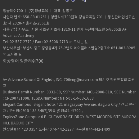
과정이 필요하다.욕설이나 성에 관한 단어를
니다. Group 2: Language Acquisition제2
이비점수가 없거나 포기자라면별로 메리트
다른 단어에 비해 더 잘 기억하고 회상하는 것
외국어를 공부하는 것입니다. Group 3:
없어지고 차라리 아이비점수 있고 sat 좀 낮
잉글리쉬700 ㅣ (주)정성교육 ㅣ 대표: 김종호
은바로 a high degree of attention을 거치
Individuals and Societies개인과 사회입니
은 학생을 더 선호합니다입학사정에 이런 룰
사업자 번호: 658-88-01261ㅣ잉글리쉬700원격 평생교육원 701 ㅣ통신판매업신고번
기 때문이다. 그럼 어휘 학습을 위해 오디도
다. 사회 과목이라고 할 수 있습니다. 역사, 지
이 적용된다고 합니다.이것또한 좋은 정보니
호: 제 2020-서울서초-2961호
테잎은 어떻게 활용하면 좋을까?다음과 같은
리, 경제, 경영, 철학, 심리학 등등 다양한 과
나누길 바랍니다 위 SAT 결과는 과목 별 만
서울 강남 사무소 : 서울 서초구 서초동 1319-11 번지 두산베어스텔 5층505호 A+
방법들을 활용해 보라.모두 그 어휘에
목을 다루고 있습니다 Group 4: Sciences과
점은 800점에 전체 2,400만점 기준입니다지
Advance Academy
attention의 강도를 높이는 방식이다.우선,
학 과목입니다. 흔히 말하는 물리, 화학, 생물
금까지 최근 3년간 졸업생들의 IB 및 SAT 테
Tel: 02-537-2770 / Fax : 02-6008-2713 ☞
오시는 길
휴지(pause) 사이사이의 의미 덩어리를 따라
등의 과목을 공부합니다물리는 틈틈히 방학
스트 결과를 알아봤습니다.- Mathematics 2
부산사무실 : 부산시 중구 중앙동4가 76-2번지 에이플러스빌딩2층 Tel: 051-803-8205
발음해 본다.둘째, 휴지(pause) 사이사이의
마다 한국가서 강의를 듣고 오는것을 추천하
: 745점(800만 점) 에이플러스 부원장님 관
☞
오시는 길
의미 덩어리 단위로 마음 속에서 우리말로 통
구요생물은 외울게 아주 많습니다.화학은 의
리 학생 존킴, 데니곽 은 800점 만점 받았습니
화상영어 잉글리쉬700
역을 해본다.셋째, 휴지(pause) 사이사이의
외로 쉽게 접근할수있습니다 대학진학할때
다- Physics : 800(800점 만점) 데니곽이 만
의미 덩어리 단위나 문장 단위로 받아쓰기를
만약 의대나 약학대를 진학할려면 생물을 HL
점 받았습니다지금까지 최근 3년간 졸업생들
해본다. 7. Imaging남이 만들어 놓은 이미지
선택하면 좋고화학공학이나 재료공학등은 화
의 IB 및 SAT 결과를 알아봤습니다.​ ​
보다는 학습자 스스로 이미지를 만들어 보는
학HL을기계공학이나 산업공학 재료공학은
A+ Advance School Of English, INC. 700eng@naver.com 바기오 학원연합회 회원
것이 중요하다.추상적인 어휘든 구체적인 어
물리HL를 선택하면 좋습니다. ​ Group 5:
교
휘든 상관없다.가령 the name of the
Mathematics수학 과목입니다. 한국경우 초
Business Permit Number : 3332-08, SSP Number : MCL-2008-010, SEC Number
game(가장 중요한 것; 문제의 본질)이란 숙
월함수나 미적분은 이과생에게만 적용되고
: CN200731008, TESDA Number : NTR-08-14-03-1658
어라면game site에 들어가 menu를 바라보
이과 문과로 나눈다면 아이비과정은 네 가지
Elegant Campus : elegant hotel 421 magsaysay Avenue. Baguio City / 긴급 연락
면서 어떤 ‘게임의 이름’을 선택하는 것이 좋
레벨로 구성되어 있습니다.Studies /
처 : 부원장(0915 135 3467)/카톡 @잉글리쉬700 ,
을까,그것이 가장 중요한데...‘라는 이미지를
Standard level / High level / Further
EnglishZone Campus: 6 P. GUEVARRA ST. BRGY. WEST MODERN SITE AURORA
스스로 떠올려 보거나,2002년 월드컵 축구에
Math로 나누는데요 실제로 High level 이 최
HILL BAGUIO CITY
서 한국-미국 전을 떠올리면서 '가장 중요한‘
고의 등급이라고보시면 되고입학원서 넣을때
원장실 074 423 3354 도서관 074-442-1277 교무실 074-442-1409
경기임을 생각해 보는 것도이미지화의 한 방
홍콩대학경우 공과대학경우 사이언스 하이
법이 될 수 있을 것이다.영어공부는 3000시간
레벨 수학 하이레벨을 요구하고 있습니다. 컴