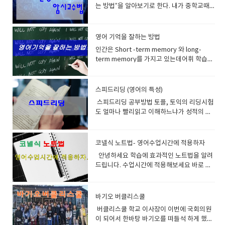
부는 영어의 틀이라고 생각하시면 되구요패
트까지 합니다. 이후에 어제 공부한것부터 오
는 방법”을 알아보기로 한다. 내가 중학교때
넘기고도 말한마디 못하는 절름발이 영어 안
라그러면 좋은 날이 올것이다.​
턴의 형식으로 이전부터 말을 만들어 오는 반
늘 공부한것까지 빠르게 읽습니다.이런식으
카세트 테이프를 샀는데 기상시간 30분전에
타깝다 비 영어권인 유럽경우 캠브리지나 아
복된 법칙 정도 라고 생각하세요기본적 틀이
로 7일동안 하세요 이말은 맨처음 시작한 25
어머니께서 테이프를 틀어주셨고 그런 잠의
이엘츠시험으로 실제로 스피킹실력을시험관
잡히게 되면 여기에 살을 붙이고 다듬고 하면
개 단어군을 7일동안 읽었고 어느정도는 익숙
간섭으로 서서희잠에서 깨곤했다 이렇게 반
앞에서 하는 이런시스템이 도입되어서 말하
영어 기억을 잘하는 방법
서 영어가 완성 되는 거에요.그러니 틀 즉 기
해졌을겁니다지속적으로 하루 25개의 단어
복하다 보니 나도 모르게 수업시간에 배우는
기의 중요성을 일찍히 알게 했고그러다 보니
인간은 Short -term memory 와 long-
초공사를 튼튼히 해야겠죠.기초공사를 튼튼
는 늘어 날것이고 일주일이 지난뒤 맨처음 공
영어가 어디 선가 공부한듯한 데쟈뷰 현상이
쉬운단어를 사용해서 순발력있게 말을 다 잘
term memory를 가지고 있는데어휘 학습이
히 하면 집도 빨리 지어지고 튼튼하답니다. 문
부한 단어군은빼고 복습시작하시면 됩니
생겼고쉽게 쉽게 공부할수 있었다 이것은 나
하는 경향이 있다. 2. 과도한 문법 공부 문법
란 결국 long-term memory에 어휘를 기억
법책의 바이블은 아무래도 Grammar in use
다. 이런식으로 자시스타일에 맞게 공부하십
중에 영어습득에 관한 책을 사서 공부하던중
은 실제로 억지로 꼬아서 힘들게 영어의 실력
시키는 것을 의미한다.Long-term memory
라고 볼수 있습니다.여기는 문형과 구동사
시요단어 스펠링 크게 중요하지 않습니다.미
알게된사실이 러시아의 한 ‘초월심리학 연구
을 가늠할려고 있는게 아니다그냥 대화할때
에 저장할 수 있는 용량(capacity)에는 한계
스피드리딩 (영어의 특성)
(Pharasal verb) 의 활용이 잘되어있습니다.
국 대학시험 이나 리포트 쓸때도 스펠링 틀려
소’에서 개발한 ‘수면학습’ 이론으로 잠을 잘
나 설명할때 이해가 쉽고 전달이 빠르게 정해
가 있고또, 저장했다고 해서 영원히 기억되지
보통 비기너/ 인터미디어트/ 어드벤스 3개로
도 감점을 잘 안 하지만같은 단어을 반복하는
때 각성시보다 몇 배, 몇 십배에 해당하는 엄
놓은 언어적 약속정도로 생각하고 공부해야
스피드리딩 공부방법 토플, 토익의 리딩시험
도 않는다.그렇다면 어떻게 해야 오랫동안 지
나누어 집니다. 보통 자습으로 공부하실 수 있
것은 아주 큰 감점사항이 됩니다영어는 반복
청난 학습을 할 수 있다고 한다. 그런데 잠자
된다. 무슨 0.0125 이런 차이를 내는 수학처
도 얼마나 빨리읽고 이해하느냐가 성적의 척
워지지 않도록 어휘를 장기 저장할 수 있을
습니다.일반적으로 3번은 기본으로 봐야 됩니
을 아주 싫어하거든요 같은 단어를 반복해서
는 동안 계속되는 것이 아니고 잠이 들락말락
럼 세분화할려고 이런식으로 공부하면 누가
도이다.보통시간이 모자라서 시험을 망치는
까?다음의 7가지 방법을 추천한다. 1.
다.반복해서 보면 볼수록 좋습니다. 반복 하실
쓰면 무식하단 소리를 듣습니다. 스펠링도 잘
하는 정신이 가물가물해질 때부터 잠이 든직
잘할수 있겠는가? 대화를 하건 발표를 하건
경우도 많다 모두 읽는 속도가 느리기 때문이
Repetition=반복하나의 어휘는 시차를 두
때마다 학습시간은 훨씬 단축될 것이고기억
알면 물론 좋지만 그것보다는 정확하게 발음
후 얼마동안과, 또 잠이 깨기 전 깰락막락 할
나름 가지고 있는 단어수준에서 잘 조합하고
다 원어민들은 영어를 한국사람보다 훨씬 빠
코넬식 노트법- 영어수업시간에 적용하자
고, 서로 다른 문맥 속에서 약 7회 이상을 반
은 더욱 단단해 질겁니다. 미국의 영어학원 캐
하는 것이 더더욱 중요합니다 정리해볼께요
때부터 잠이 깨고난 직후 얼마간까지 피암시
문장을 만드는 연습을 하다보면 문법이 개선
르게 읽고 이해한다.이유는 원어민은 뜻을 있
복 만나야long-term memory에 제대로 기
안녕하세요 학습에 효과적인 노트법을 알려
나다 호주 영국의 랭귀지센타에서 전부 헤드
깜지쓰기가 왜 비효율적이냐면예를 들어 설
성이 굉장히 높아지기 때문에 그때 들은 정보
되고 문장이 길어지고 단어의 수준이 높아지
는 그대로 연상해서 이해하는것이고 한국인
억된다고 한다.이렇게 해야 비로소 그 단어가
드립니다. 수업시간에 적용해보세요 바로 코
웨이와 더불어 이책을 문법교재로 사용하고
명할께요 여러분이 이성과 미팅을 했어요 20
가 잠재의식속에 깊이 새겨지기 때문에 예전
고 하다보면 실력이 늘게 된다.이런것을 느끼
은 한번더 번역하는 단계를 거치기 때문이
내재화되고 자동화된다는 뜻이다.단어장에
넬식 노트법입니다. 에프터 클레스 듀링 리뷰
있습니다. 네. 그렇습니다 에이플러스 어드벤
분동안 이야기하고 헤어졌어요과연 10년이
부터 알고 있었던 것처럼 선명하게 기억된다
면서 공부하면 되는것이다. 3. 화상영어를 어
다. 이를 극복할수 있는 방법이 많이 소개되고
단어와 뜻을 적어 놓고 이를 여러 번 반복 암
라고 있죠 역시 복습하기 좋은 노트법이라고
스도 이것을 사용하고 있고요 비기너와 인터
후에 그 이성을 만났을 때 과연 알아볼까
고 한다, 그래서 러시아에서는 우주인 교육과
떻게 활용할것인가어학연수를 다녀온사람이
있다 첫째는 이미지를 떠올리며 리딩을 하라
기하는 전통적인 어휘 학습법은최선의 방법
말하고 있습니다. 에빙하우스에 망각곡선 생
미디어트까지만 사용하고 어드벤스편은 사용
요?? 10년전에 20분만난 사람을 알아본다 –
스파이들을 교육하는데 큰 효과를 얻어 어떤
바기오 버클리스쿨
나 기타 제법내공이 있는분들은 알아서 잘 하
는것이다이렇게 이미지를 떠올리면 리딩하는
이 아니란 점을 잊지 말자. 에이플러스 수업은
각하시고 복습열심히 하세요 이때 시간을 줄
하지 않습니다.Grammar in use advance
불가능입니다. 다시 우리가 매일 그 사람을 1
경우에는 불과 4주만에 외국어 한가지를 마스
실거라 생각하고왕초보나 어린이들은 너무
습관을 가지고 공부하면 이해속도가 빨라지
버클리스쿨 학교 이사장이 이번에 국회의원
문법시간에 나온 단어가 회화시간에 나오고
여주는 노트법이니 한번 해보세요 한글로 한
는 정말 문법을 사랑해서 파고들 사람에게나
초씩 버스정류소에서 만났다고 가정합시다.1
터 시키기도 했다고 한다. 또한 이 원리는 잠
교재나 점수, 진도에 억매지 말기바란다 최소
고 전체적인 이야기에 덩어리들이 생긴다 우
이 되어서 한바탕 바기오를 떠들석 하게 했습
또한 보카시간에도 나와서 다양하게 만난다
것도 올려 놓겠습니다.
적합하지영어시험과 유창한 영어사용을 위한