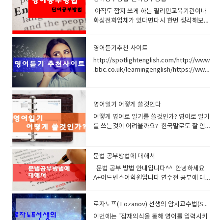
야만 상대방이 알아듣기 쉽다.그리고 어찌보
경쓰지 마라 그리고 문장이 끝날때까지 집중
아직도 깜지 쓰게 하는 필리핀교육기관이나
며 큰 틀에서 있기때문에 이 문형만 확실하게
해서들어라 물흐르듯 이해할려고 노력해야된
화상전화업체가 있다면다시 한번 생각해보세
장착한다면 영어 해볼만해지고 쉬워진다. 한
다. 자칫 모르는 단어가 나오고 이해를 못할것
요 1980년대 영어교욱받을 때단어외우기 위
국인은 영어를 잘 못하고 늦게 배우고 언어습
이 나와도 집중을 포기해서는 절대 안된다영
해 깜지를 썼지요또는 숙제를 저런식으로 내
득력이 떨어진다고 많이생각하지만알고보면
어듣기는 100퍼센트 이해가 없다 어렴풋이
영어듣기추천 사이트
어 주었어요 40년이 지난 지금 영어교육방법
이웃 일본보다는 최소한 빠르게 배우고 잘하
확율적으로 접근하는것이다.어쩌면 숲과 나
이 발달했고 외국유학도 활발해서 진짜 실력
는것 같다 '정글만리' 라는 소설속에는 중국
무를 먼곳에서 구분하는 그런느낌일것이다.
http://spotlightenglish.com/http://www
있는 선생들도 많은데 일부 필리핀어학원 또
인들이 생각하는 한국인의 특성중에외국어를
숲은 문장전체요 나무는 단어나 짧은 문장일
.bbc.co.uk/learningenglish/https://www
는 화상영어업체에서저런식으로 숙제 내주고
빨리 습득하는 민족 이라는 특징이 소개되고
것이다. 나무 하나 놓쳤다고 숲전체를 포기하
.cnn.com/cnn10 청소년을 위한 CNNCNN
공부시키는 곳이 아직 많아요 깜지란 단어를
있다.이렇게 언어습득이 빠른 민족으로 표현
지 말자. 자신을 믿어라 인터네이션 악센트 정
10은 청소년을 위한 10분간추린뉴스입니
반복적으로 쓰는 것을 의미합니다.의미 없이
되는데 다른 나라보다는 밀리는것이 바로 교
말 중요하다같은 단어라도 악센트나 환경에
다 이전에 CNN Student News 의 새로운버
무념무상으로 시간낭비하며 저렇게 해선 영
영어일기 어떻게 쓸것인다
육적 문제일것이다.최초 영문법책도 전부 일
따라서 욕이 될수도 있고칭찬이 될수도 있
전이고 내용도 무난해서 중급자들이 공부하
어 절대 안 늡니다. 단어는 소리 내어서 발음
본에서 베낀것이며 ㅠㅠ그럼 말 다한것 아닌
다. 영어는 중요한부분은 강조을 심하게 하
기 좋습니
어떻게 영어로 일기를 쓸것인가? 영어로 일기를 쓰는것이 어려울까요? 한국말로도 잘 안쓰는데 가능할까? 절대 어렵지 않습니다. 처음에 한줄만 적어도 됩니다. 그러면 우리 선생님들이 도와 드릴겁니다. 처음한줄 그다음 2줄 이렇게 늘여가면 됩니다. 수업시간에 배운 내용을 적어도 좋습니다. 선생님과 이야기한 내용을 적어도 좋습니다. 오늘의 날씨를 적어도 좋습니다. 머리속 상상을 적어도 좋습니다. 중요한건 빠지지 말고 매일 적는다는것 그리고 매일 검사 받는다는것 잊지마세요 매일의 일기가 투수의 구속과 관련된다면여러분이 매일 일기를 쓴다면 12주 이후 랜디존슨 처럼 강속구 투수 160km/h 을 던지는 어마아마한 선수가 될것이고 만약 게을리한다면 그냥 이름 모를 투수 어쩌면 패전 전문투수의 구속을 가질것입니다. 다시말하면 일기는 분명 큰 도움을 줍니다 확신합니다. 오늘부터 시작하세요 설명들어갑니다. 우리의 경우와 같이 영문 일기도 먼저 날짜. 요일. 날씨. 기온 등을 쓰고 다음으로 본문을 쓰면 됩니다. [날짜. 요일. 날씨. 기온을 쓰는 법] ① 요일, 월, 일, 연도, 날씨의 순 / Sunday, March 9, 2016 Rainy ② 날짜를 서수로 표현하기도 함 / Sunday, March 9th, 2016 Rainy ③ 날짜란의 월과 요일은 편의상 흔히 약자로 씀/ Sun., Feb. 9th, 2016. Fine 영문 일기나 우리글의 일기나, 일기를 쓰는 데에 중요한 것은 날짜. 요일. 날씨 등입니다. 영문 일기에서의 날짜. 요일을 쓰는 데에는 우리의 경우와는 다릅니다. 1월 1일 일요일이면 다음과 같이 씁니다. January 1st, Sunday 또는 Sunday, January 1st 그러나 월. 일. 요일을 줄여서 흔히 쓰는데, 날짜(일)는 1st, 2nd, 3rd, 4th.....이라 쓰지 않고 숫자만 써도 됩니다. 즉, Sun., Jan. 1이라고 씁니다. 날씨를 나타내는 말에는 다음과 같은 여러 가지 말들이 있습니다. fine (맑음), cloudy(흐림), snowy(눈), cool(서늘함), rainy(비), shower(소낙비), windy(바람이 셈), hot(무더움), cold(추움), stormy(폭풍우가 침), dusty(먼지가 많이 일어남), thunder(천둥침), warm(따듯함), cleared up(갬) 이런 말들을 합쳐서 보다 자세하게 표현할 수도 있습니다. [It was] Rainy, soon cleared up. (비가 오고 곧 갬) [It was] Snowy all day. (하루 내내 눈이 내림) 이와 같이 날씨를 나타내는 경우에는 보통 It쓰지만, 일기를 쓸 때에는 생략하는 것이 보통입니다. 기온을 나타낼 때는 15'C와 같이 쓰면 됩니다. 만약 그때의 시각을 나타내어 기온을 나타내고 싶다면 15'C at 3 p.m. (오후 3시 15'C) 30'C at noon (정오에는 30'C) 라고 쓰면 됩니다. Friday, March 10. cloudy. 15'C at 3 p.m. (3월 10일, 금요일. 흐림. 오후 3시 15'C) [본문(body) 쓰기] 영 어의 일기 쓰기도 우리말 일기 쓰기와 마찬가지로 쓰는 법에 특별한 규칙은 없습니다. 그러므로 우리말로 일기를 쓰는 것을 영어로 표현하기만 하면 되는 것입니다. 이를테면 '7시에 일어나다.'라고 할 문장을 I get up at seven. 라고 쓴다든지, '8시에 아침을 먹었다.'라고 할 문장을 I had breakfast at eight. 라는 문장을 그대로 쓰면 됩니다. 일기는 하루에 있었던 일을 자기 중심으로 해서 쓰는 것이므로, 주어 I를 빼고 Get up at seven. 또는 Had breakfast at eight. 라고 쓰기도 하나 우리는 영어를 익혀 나가기 위한 공부의 한 방법으로 영어 일기를 쓰는 것이므로 정식으로 I를 넣어서 완전한 표현을 하는 것이 좋습니다. 또 약자나 약어도 될 수 있으면 쓰지 말고 철자를 정식으로 쓰는 것이 좋습니다. 일기는 보통 지난 일을 쓰는 것이므로 과거 시제를 쓰는 것이 보통입니다. 그러나 자기의 의견이라든가, 어떤 진리를 나타낼 때에는 현재 시제로, 내용에 따라서는 현재나 현재완료, 미래 시제 등을 사용할 수 있습니다. 일기를 쓰는 데 중요한 것은 매일 쓰는 것입니다. 한 줄이라도 매일 쓴다는 것은 일기라는 의미에서도 바람직한 일이며, 또 영어 공부에 있어서도 좋은 일입니다. 이제까지 배운 영어 표현 방법을 다하여 하루에 일어난 일을 그대로 기록 하기도 하고 자기가 생각한 것, 또는 느낀 것 을 쓰도록 노력해 봅시다. Daily Life (하루의 생활을 영어로 적어 보세요) 1. 아침 6시에 눈을 떴다. >>I got up at 6. 2. 잠을 더 자고 싶었지만 학교에 늦지 않으려면 일어나야만 했다. >> I wanted to sleep more, but I had to hurry not to be late for school. 3. 어젯밤 영어공부 하느라 두서너 시간 잠을 잔 탓인지 피곤함을 느꼈다.. >> I felt tired because I slept for two or three hours to study English. 4. 7시 30분에 아침을 먹고 나서 학교를 향해 출발했다. >> After I had breakfast at 7:30, I started for school. 5. 나는 버스를 타고 학교에 다닌다. >> I go to school by bus. 6. 아침마다 버스는 항상 승객들로 붐볐다. >> Every morning buses were crowded with customers. 7. 만원버스는 나를 항상 짜증나게 했다. >> A jam-packed bus always made me annoyed. 8. 수업이 시작 되기전에 나는 항상 영어 공부를 한다. >> Before class I always study English. 9. 나는 영어 숙제를 하였다 >> I did my English homework. 10. 나는 영어숙제를 해오지 않았다. 선생님께서 손바닥을 2대 때리셨다. >> My English teacher hit me on the palms 2 times with a stick for not doing my English homework. 11. 영어 수업시간에 5분 늦게 들어왔다고 선생님께서 나를 수업시간 내내 엎드려 뻗쳐있게 하셨다. >> My English teacher had me in a push-up position for the whole period for being tardy 5 minutes for his class. ( have + 목적격대명사 + in a push-up position ～를 엎드려 뻗쳐 자세로 있게 하다, tardy 지각한) 12. 사회시간에 졸다가 걸려서 수행평가 20점 중에서 1점 감점을 받았다. >> When I was caught dozing off in social science class, I was penalized one point on my 20-point performance evaluation. 13. 시험공부를 하느라고 밤을 꼬박 샜다. >> I stayed upall night cramming for exam. 14. 나는 숙제가 너무 어려워서 다른 아이의 숙제를 베꼈다. >> It was difficult for me to do my homework, so I took a copy of my friend's. 15. 수업은 8시 40분부터 시작한다. >> School begins at 08:40. 16. 수업내용이 너무 어려웠다. >> I didn't understand what the teacher said. 17. 나는 공부가 하기 싫었다. >> I didn't want to study. 18. 오늘은 체육수업이 있었다. >> I had a PT class. 19. 체육복을 준비하지 않아 체육선생님께서 팔굽혀펴기를 50회 시키셨다. >> My P?E teacher had me do 50 push-ups because I didn't bring my uniform with me in the P?E class. 20. 나는 체육 시간에 친구들과 농구를 하였다. >> In P?E class I played basketball with my friends. 21. 나는 농구는 못하지만 내가 무척이나 좋아하는 운동이다. >> I am not a good basketball player, but it's my favorite sport. 22. 나의 꿈은 농구선수가 되는 것이다. >> I want to be a basketball player in the future. 1. 날짜표현(Date) ◎ 오늘은 6월 15일이다. Today is the fifteen of june(달) 일월 January 이월 February 삼월 March 사월 April 오월 May 유월 June 칠월 July 팔월 August 구월 September 시월 October 십일월 November 십이월 December (서수표현) 첫째 first 둘째 second 셋째 third 넷째 forth 다섯째 fifth 여섯째 sixth 일곱째 seventh 여덟째 eighth 아홉째 ninth 열째 tenth 열한번째 eleventh 열두번째 twelfth (요일 표현) 월요일 Monday 화요일 Tuesday 수요일 Wednesday 목요일 Thursday 금요일 Friday 토요일 Saturday 일요일 Sunday 2 . 날씨표현(Weather) ◎ 아주 좋은 날씨 : perfect(ideal) weather ◎ 좋은 날씨 : fine(fair, good, favorable, beautiful, splendid, lovely) weather ◎ 궂은 날씨 : foul(bad, nasty, wretched) weather ◎ 음산한 날씨 : gloomy(oppressive) weather ◎ 변덕스러운 날씨 : fickle(broken, changeable, unsettled) weather ◎ 거친 날씨 : stormy(rough) weather ◎ 험악한 날씨 : inclement weather ◎ 날씨 관계로 : Because of weather conditions ◎ 지금 날씨 같아서는 : Judging from the look of the sky ◎ 날씨가 좋으면 : If weather permit( if it is fine, weather permitting) ◎ 날씨가 좋건 나쁘건 : in fair weather or foul, rain or shine ◎ 날씨가 좋아지는 대로 : on the first fine day 3 . 계절표현(Season) 봄 (spring) ◎ 봄이 되었다. It became spring. ◎ 햇빛이 비쳤다 It was sunny. ◎ 따뜻한 날씨였다. It was warm. ◎ 상쾌한 날씨였다 It was fine. ◎ 날씨가 점점 더워진다. It's getting hotter and hotter. 여름(summer) ◎ 더웠다 It was hot. ◎ 구름이 끼어 있었다 It was cloudy. ◎ 안개가 끼었다. It was foggy. ◎ 당장 비가 올 날씨였다 It was threatening. ◎ 날씨가 잘 변하다 The weather is changeable(fickle, capricious). ◎ 비가 왔다 It was rainy. ◎ 날씨가 들었다 It cleared up. ◎ 차차 좋아질 모양이다 It seems that the weather is improving. ◎ 날씨 탓인지 머리가 무거웠다 I felt heavy in the head, probably because of(due to) weather. 가을 (fall, autumn) ◎ 좋은 날씨였다 It was very nice day. ◎ 하늘은 맑았다 The sky was clear. ◎ 시원한 날씨였다. It was cool. ◎ 날씨가 추워지다 It becomes cold. ◎ 오늘은 겨울 날씨 같았다 It was winter weather today. ◎ 쌀쌀했다. It was chilly. 겨울 (winter) ◎ 본격적으로 추워졌다 The cold weather has set in / Its really gotten cold. ◎ 추웠다 It was cold. ◎ 바람이 불었다 It was windy. ◎ 서리가 내렸다 It frosted(frost fell). ◎ 얼어붙는 듯한 날씨였다. It was freeze. ◎ 눈이 내렸다 It was snowy. ◎ 밖은 살을 에는 듯이 추웠다 It was bitterly cold outdoors. ◎ 오늘 아침은 몹시 추웠다 - It was awfully cold this morning. - The temperature dipped very low this morning. 4. 하루일과 (Daily work) ♣ 아침(in the morning) ◎ 일찍 일어났다. : I got up early ◎ 언제나 아침 일찍[늦게] 일어난다 : I am an early[a late] riser. ◎ 어머니가 깨워주셨다. : I was awakened by my mother. ◎ 오늘 아침에 두 시간이나 늦잠을 잤다 : I woke up two hours late this morning ◎ 늦잠을 자서 학교에 지각했다 : I overslept and was late getting to the school. ◎ 어젯밤은 자지 않고 일어나 있었다 : I sat up all night (last night). ◎ 잠을 깼을 때는 모두 일어나 있었다 : When I awoke, everybody was up. ◎ 밥 먹기 전에 세수를 했다: I washed up before a meal. ◎ 나는 아침마다 조깅을 한다 : I jogs every morning. ◎ 공기가 맑고 신선했다. : The air was very clean and fresh. ◎ 아침을 먹었다 : I ate(took) my breakfast. ◎ 학교에 갔다 : I went to school. ◎ 집에서 정류장까지 걸어서 20분 걸린다. : It takes about twenty minutes to walk to the bus stop from my house. ♣ 점심 (in the afternoon) (1) 식사 lunch ◎ 점심을 먹었다. : I had(eat) lunch. ◎ 나는 점심에 샌드위치를 먹었다 : I had sandwiches for lunch. ◎ 점심시간은 한 시간이다 : We have an hours lunch break. (2) 활동 <운동경기> ◎ 운동을 했다 : I took exercise. ◎ 오후에 야구를 했다. : I played baseball in the afternoon. - 농구하다 play basketball - 야구하다 play baseball - 축구하다 play soccer(football) - 탁구하다 play tabletennis / (ping-pong) - 테니스하다 play tennis - 낚시 go fishing - 볼링 go bowing - 서핑 go surfing - 수영 go swimming - 스키 go skiing - 스케이트 go skating - 썰매 go sledding - 눈싸움하다 have a snowball fight - 줄넘기를 하다 skip(jump) rope ; turn a skipping rope. - 산책 go for a walk. ◎ 나는 야구를 좋아한다. : My favorite sport is baseball.( I love baseball.) ◎ 나의 팀이 야구경기에서 이겼다. : My team won the baseball game. ◎ 우리 팀은 그들에게 7대 5로 이겼다 : Our team won the game against them by a score of 7 to 5. ◎ 나는 가까스로 이겼다 : I won a close victory over. ◎ 그는 모든 시합을 다 이겼다 : He won every event. ◎ 우리는 3점의 차로 이겼다 : We won by three points[runs](▶ runs는 야구의 경우) ◎ 우리는 시합에서 졌다 : We lost(drop) a game. ◎○○팀이 졌다. : ○○ team was defeated. ◎ 우리 팀은 10대 6으로 ○○팀에게 졌다 : Our team lost the game to the ○○team by a score of 10 to 6. ◎ 우리는 일부러(게임에서/경주에서) 져 주었다 : We threw a match[game/race] to ours opponent. ◎ 나는 아무한테도 진일이 없다 : I have never met my match yet. ◎ 그에게 질까 봐서 한층 더 분발했다 : Not to be outdone by him, I worked harder. ◎ 지는 것이 이기는 것이다 : To lose is to win. <여가활동> ◎ 컴퓨터 게임을 했다. : I played the computer game. ◎ 인터넷을 했다. : I surfed the internet. ◎ 오락실에 갔다. : I went to the electric game room. ◎ 산에 올라갔다. : I climbed up the mountain. ◎ 책을 읽었다. : I read a book. ◎ 천안에서 쇼핑을 했다. : I went shopping in Chunan. ◎ 음악을 들었다. : I listened music. ◎ TV를 보았다 : I watched TV. ◎ 영화를 봤다.: I saw a movie. ◎ 고기를 요리했다. : I cooked a meat. ◎ 숙제를 했다. : I did my homework. ◎ 편지를 썼다. : I wrote a letter. ◎ 방 청소를 했다. : I cleaned my room. ◎ 잠을 잤다 : I slept. ◎ 엄마 일을 도왔다. : I helped my mother. (3) 공부 및 시험, 수업 <수업 및 공부> 국어 Korean, 윤리(도덕) Ethics, 수학 Mathematic, 영어 English, 과학 Science, 사회 Social studies, 음악 Music, 역사 History, 미술 art, 가정 household, 기술 Manual training, 과학 Science, 체육 Physical education ( P?E ), 한문 Chinese ◎ 나는 학교에서 공부를 잘한다[못한다] : I do well[poorly] at school. ◎ 공부를 게을리 했다 : I neglected my studies. ◎ 나는 중학생 시절에 별로 공부를 하지 않았다 : I did not study hard when I was a middle school student. ◎ 공부를 열심히 해야겠다고 다짐했다.: I made a resolution to study hard. ◎ 나는 영어를 이해할 때까지 열심히 연습할 수 있도록 노력할 것이다. : I decided to practice it hard from now on until I can understand English very well. ◎ 5시 30분에 수업이 끝났다. : All of my classes came to an end at half past five. ◎ 문제를 풀었다. : I worked on problems. <시험> ◎ 중간고사(기말고사)가 시작되었다. : Midterm exams(final exams) started. ◎ 시험에 대비하여 공부를 했다 : I studied for an exam. ◎ 열심히 공부했다. : I studied hard. ◎ 나는 시험에 대비해서 벼락치기 공부를 했다 : I crammed for the examination. ◎ 밤늦도록 공부를 했다 : I studied till late at night. ◎ 아침부터 긴장해 있었다. : I have been very nervous since this morning. ◎ 영어 시험을 봤다 : I had an examin
해보고 깔끔하게 한번 써보고 넘어 가는 게 제
가 일본은 대표적 영어후진국이니까 말이
고 별로 안중요한 부분은 발음을 생략하기도
다 http://transcripts.cnn.com/TRANSCRI
일 좋습니다.그리고 바로 아주 빠르게 다음단
다. 그렇다면 한국인이 영어를 잘못하는 이유
하고 대충 발음하기도 한다이것이 우리나라
PTS/ cnn에서 방송된 프로그램의 스크립트
어로 넘어가세요그리고 명확하게 발음해보고
가 무엇일까 특히 스피킹이 약한 이유가 무었
말과 아주 큰차이다 언어자체의 높낮이가 있
(대본)을 제공합니다날짜별, 카테고리별
단어 써보고 넘어가세요이렇게 25개 단어를
일까 본격적으로 한번 알아보자 1. 취업을 위
고 임펙트 주는 부분이 있기때문에이 억양이
CNN뉴스 대본을 구할수 있습니
문법 공부방법에 대해서
진행하세요 이게 1SET입니다2set 부터는 빠
한 시험 , 영어능력을 겨루는 시험으로 토익이
나 느낌을 살려서 들으면 우리가 해결해야되
다 http://www.esl-lab.com/일상적인 주제
문법 공부 방법 안내입니다^^ 안녕하세요
르게 읽어갑니다읽을 때 단어를 발음할 때 나
채택된다는 것 25년 전쯤 생겨나서 대기업 취
는 부분과 연결되어있는 부분이 많다. 차분하
나 가쉽 (가벼운 소재)로 듣기공부를 할수 있
A+어드벤스어학원입니다 연수전 공부에 대
의 입근육 혀근육 청각이 살아있어서그 단어
직의 잣대가 되었으며답찍기 연습위주로 공
게 배경지식을 쌓아라배경지식은 중요하다정
는게 좋습니다나위도별, 상황별, 목적별로 나
해서 관심이 많으시죠?오늘은 문법공부에 대
를 보면 근육들이 기억을 합니다. 크게 소리내
부하다 보니 중간에 포기자가 늘고어째 저째
치 사회 경제 문화 역사 등등의 배경지식을 영
누어져 있습니다.​
해서 안내해드리겠습니다^^ 에이플러스에
어 읽을수록 좋습니다, 이렇게해서 5set 진행
점수는 획득하지만 스피킹을 위해서 다시 어
어로 접해봐라결론적으로 관심을 가지고 다
로자노프( Lozanov) 선생의 암시교수법(Suggestopaedia)
오시기전 문법공부는 중요합니다.문법공부는
합니다. 시간얼마 안걸릴겁니다. 그다음날 다
학연수로 가는웃지못하는 현상을 실제로 어
양한 단어를 많이 알아야된다 많이 읽고 많이
곧 문형공부라고 생각하시면 됩니다.문형공
시 새롭게 다른 25개의 단어를1세트부터 5세
이번에는 “잠재의식을 통해 영어를 입력시키
학원을 운영하면서 많이 보았다.토익 900을
공부하고 지속적으로 습관적으로 공부를 해