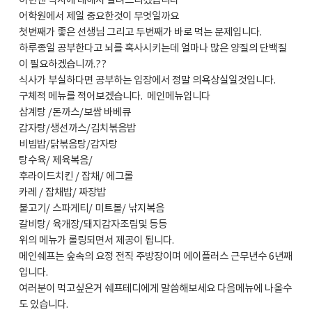
이번엔 식사에 대해서 알려드리겠습니다
어학원에서 제일 중요한것이 무엇일까요
첫번째가 좋은 선생님 그리고 두번째가 바로 먹는 문제입니다.
하루종일 공부한다고 뇌를 혹사시키는데 얼마나 많은 양질의 단백질
이 필요하겠습니까.??
식사가 부실하다면 공부하는 입장에서 정말 의욕상실일것입니다.
구체적 메뉴를 적어보겠습니다. 메인메뉴입니다
삼계탕 /돈까스/보쌈 바베큐
감자탕/생선까스/김치볶음밥
비빔밥/닭볶음탕/감자탕
탕수육/ 제육복음/
후라이드치킨 / 잡채/ 에그롤
카레 / 잡채밥/ 짜장밥
불고기/ 스파게티/ 미트볼/ 낚지복음
갈비탕/ 육개장/돼지감자조림및 등등
위의 메뉴가 롤링되면서 제공이 됩니다.
메인쉐프는 숲속의 요정 전직 주방장이며 에이플러스 근무년수 6년째
입니다.
여러분이 먹고싶은거 쉐프테디에게 말씀해보세요 다음메뉴에 나올수
도 있습니다.