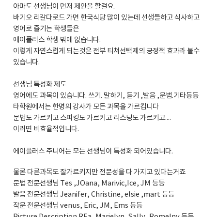
아마도 선생님이 먼저 제안을 할걸요.
바기오 리갈다로드 가면 한국식당 많이 있는데 선생들하고 식사하고
영어로 즐기는 학생들은
에이플러스 학생 밖에 없습니다.
이렇게 자연스럽게 되는것은 전부 티쳐선택제의 긍정적 효과라 볼수
있습니다.
선생님 특성화 제도
영어에도 과목이 있습니다. 쓰기. 말하기, 듣기 ,발음 ,문법.기타등등
타학원에서는 한명의 강사가 모든 과목을 가르킵니다
문법도 가르키고 스피킹도 가르키고 리스닝도 가르키고....
이러면 비효율적입니다.
에이플러스 주니어는 모든 선생님이 특성화 되어있습니다.
물론 다른과목도 잘가르키지만 전문성을 다 가지고 있다는거죠
문법 전문선생님 Tes ,JOana, Marivic,Ice, JM 등등
발음 전문선생님 Jeanifer, Christine, elsie ,mart 등등
작문 전문선생님 venus, Eric, JM, Ems 등등
Picture Description REa, Marielyn, Sally, Romelny 등등