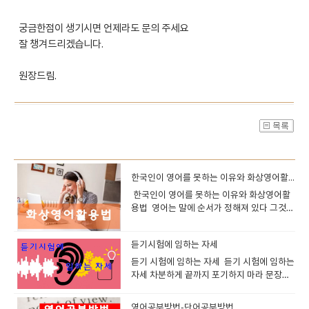
궁금한점이 생기시면 언제라도 문의 주세요
잘 챙겨드리겠습니다.
원장드림.
한국인이 영어를 못하는 이유와 화상영어활용법
한국인이 영어를 못하는 이유와 화상영어활
용법 영어는 말에 순서가 정해져 있다 그것을
지키는것이 문법이다하지만 한국어나 일본어
는 순서가 중요하지 않다 이유는 조사가 있기
듣기시험에 임하는 자세
때문이다 나는 너를 사랑해너를 나는 사랑해
사랑해 너를 내가 이렇게 써도 조사가 있으니
듣기 시험에 임하는 자세 듣기 시험에 임하는
목적대상이 정해지고크게 문제가 없다 그래
자세 차분하게 끝까지 포기하지 마라 문장을
서 우리는 영어를 배울때 문법공부를 해야지
듣다보면 못듣는 부분 들어도 이해할수 없는
만말을 잘 만들수 있고 순서에 맞게 이야기 해
부분이 있을것이다하지만 그런것에 너무 신
영어공부방법-단어공부방법