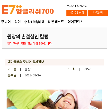
로그인
l
회원가입
체험수업신청
카톡상담
주니어
성인
수강신청/비용
레벨테스트
영어컨텐츠
원장의 촌철살인 칼럼
영어교육의 정점 잉글리쉬 700입니다.
에이플러스 주니어 상세정보
이 름
| 원장
조 회
| 3357
등록일
| 2013-08-24