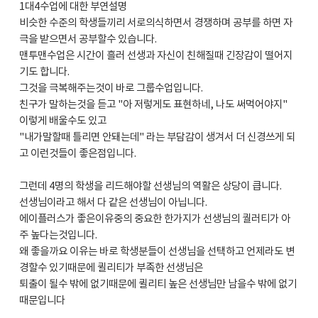
1대4수업에 대한 부연설명
비슷한 수준의 학생들끼리 서로의식하면서 경쟁하며 공부를 하면 자
극을 받으면서 공부할수 있습니다.
맨투맨수업은 시간이 흘러 선생과 자신이 친해질때 긴장감이 떨어지
기도 합니다.
그것을 극복해주는것이 바로 그룹수업입니다.
친구가 말하는것을 듣고 "아 저렇게도 표현하네, 나도 써먹어야지"
이렇게 배울수도 있고
"내가말할때 틀리면 안돼는데" 라는 부담감이 생겨서 더 신경쓰게 되
고 이런것들이 좋은점입니다.
그런데 4명의 학생을 리드해야할 선생님의 역활은 상당이 큽니다.
선생님이라고 해서 다 같은 선생님이 아닙니다.
에이플러스가 좋은이유중의 중요한 한가지가 선생님의 퀄러티가 아
주 높다는것입니다.
왜 좋을까요 이유는 바로 학생분들이 선생님을 선택하고 언제라도 변
경할수 있기때문에 퀼리티가 부족한 선생님은
퇴출이 될수 밖에 없기때문에 퀼리티 높은 선생님만 남을수 밖에 없기
때문입니다