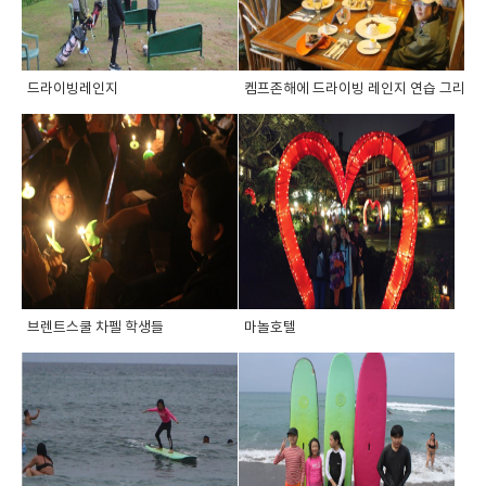
드라이빙레인지
켐프존해에 드라이빙 레인지 연습 그리고 ..
브렌트스쿨 차펠 학생들
마놀호텔