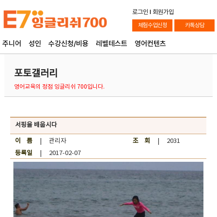
로그인
l
회원가입
체험수업신청
카톡상담
주니어
성인
수강신청/비용
레벨테스트
영어컨텐츠
포토갤러리
영어교육의 정점 잉글리쉬 700입니다.
서핑을 배웁시다
이 름
| 관리자
조 회
| 2031
등록일
| 2017-02-07