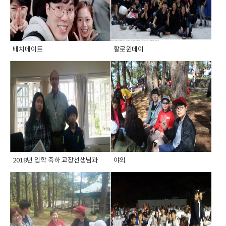
배치메이트
할로윈데이
2018년 입학 축하 교장선생님과
야외