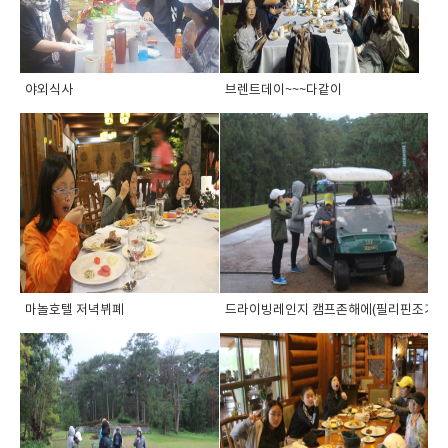
야외식사
브렌트데이~~~다같이
마놀호텔 저녁뷔폐
드라이빙레인지 캠프존해에(필리핀조기유학