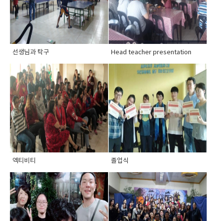
선생님과 탁구
Head teacher presentation
엑티비티
졸업식