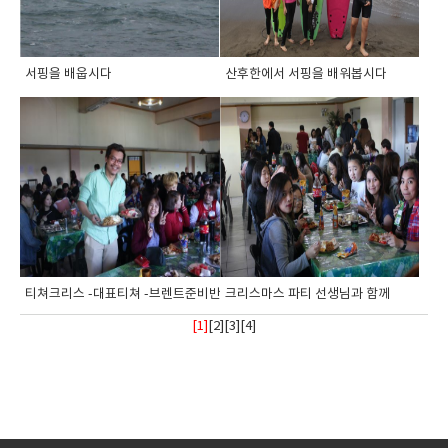
서핑을 배웁시다
산후한에서 서핑을 배워봅시다
티쳐크리스 -대표티쳐 -브렌트준비반 선생...
크리스마스 파티 선생님과 함께
[1]
[
2
][
3
][
4
]