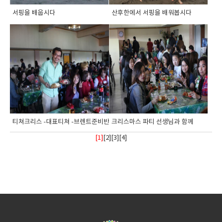
서핑을 배웁시다
산후한에서 서핑을 배워봅시다
티쳐크리스 -대표티쳐 -브렌트준비반 선생...
크리스마스 파티 선생님과 함께
[1]
[
2
][
3
][
4
]