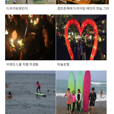
드라이빙레인지
켐프존해에 드라이빙 레인지 연습 그리고 ..
브렌트스쿨 차펠 학생들
마놀호텔