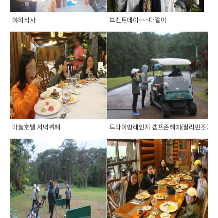
야외식사
브렌트데이~~~다같이
마놀호텔 저녁뷔폐
드라이빙레인지 캠프존해에(필리핀조기유학