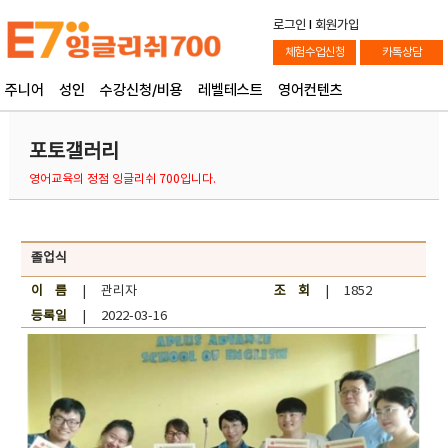
로그인
l
회원가입
체험수업신청
카톡상담
주니어
성인
수강신청/비용
레벨테스트
영어컨텐츠
포토갤러리
영어교육의 정점 잉글리쉬 700입니다.
졸업식
이 름
| 관리자
조 회
| 1852
등록일
| 2022-03-16