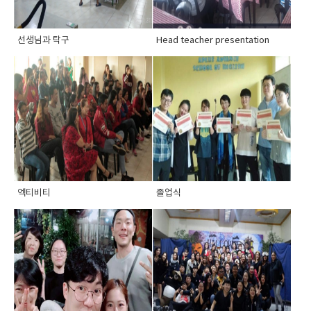
선생님과 탁구
Head teacher presentation
엑티비티
졸업식