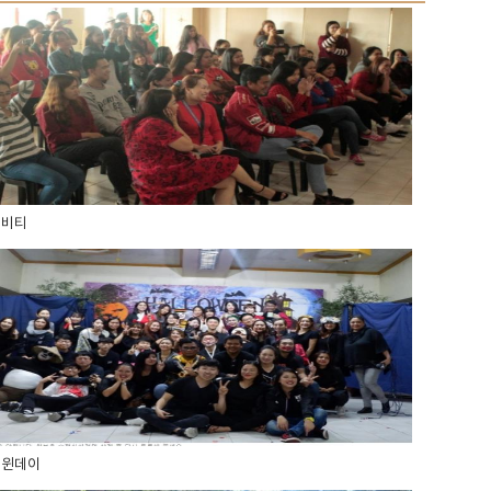
티비티
로윈데이