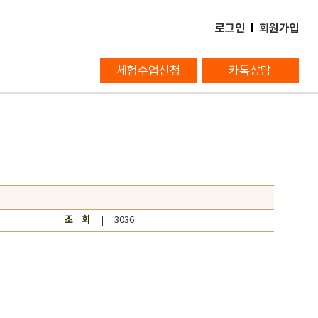
로그인
l
회원가입
체험수업신청
카톡상담
조 회
| 3036