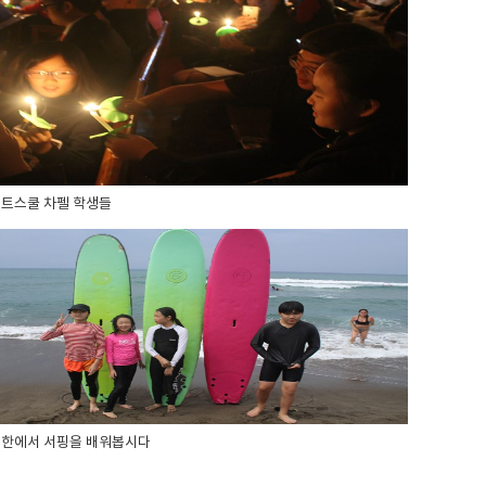
트스쿨 차펠 학생들
한에서 서핑을 배워봅시다