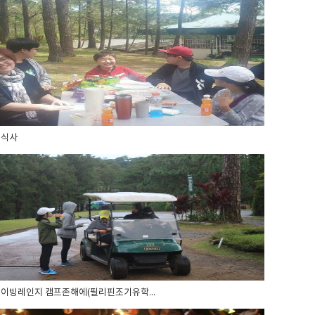
외식사
이빙레인지 캠프존해에(필리핀조기유학...