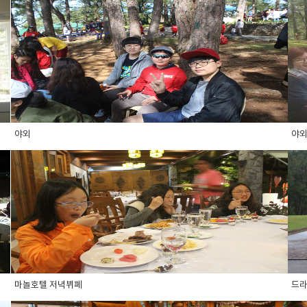
야외
야
마놀호텔 저녁뷔폐
드라