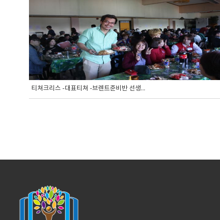
티쳐크리스 -대표티쳐 -브렌트준비반 선생...