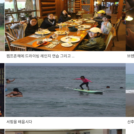
켐프존해에 드라이빙 레인지 연습 그리고 ...
브렌
서핑을 배웁시다
산후