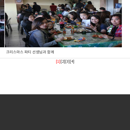
크리스마스 파티 선생님과 함께
[1]
[
2
][
3
][
4
]