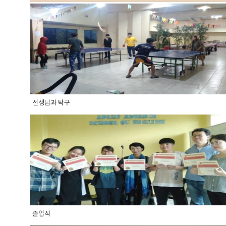
선생님과 탁구
졸업식