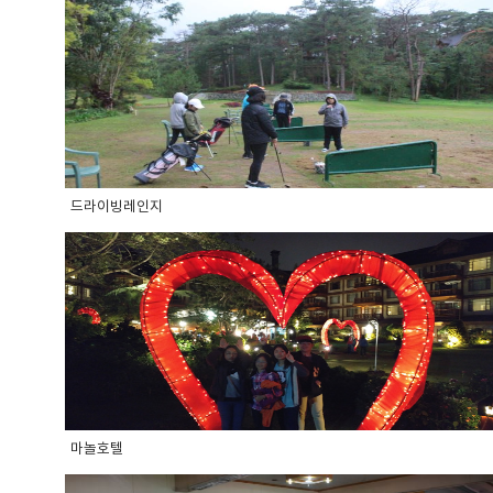
드라이빙레인지
마놀호텔