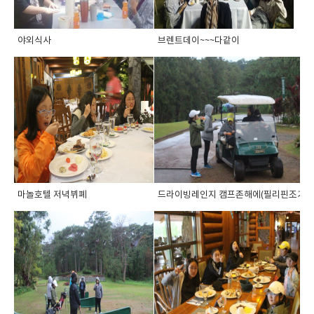
야외식사
브렌트데이~~~다같이
마놀호텔 저녁뷔폐
드라이빙레인지 캠프존해에(필리핀조기유학