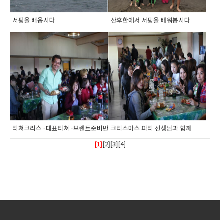
서핑을 배웁시다
산후한에서 서핑을 배워봅시다
티쳐크리스 -대표티쳐 -브렌트준비반 선생...
크리스마스 파티 선생님과 함께
[1]
[
2
][
3
][
4
]