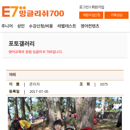
로그인
l
회원가입
체험수업신청
카톡상담
주니어
성인
수강신청/비용
레벨테스트
영어컨텐츠
포토갤러리
영어교육의 정점 잉글리쉬 700입니다.
야외
이 름
| 관리자
조 회
| 3075
등록일
| 2017-07-05