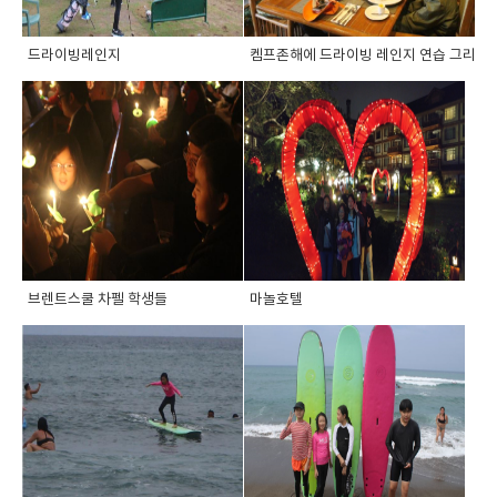
드라이빙레인지
켐프존해에 드라이빙 레인지 연습 그리고 ..
브렌트스쿨 차펠 학생들
마놀호텔