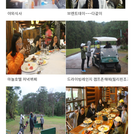
야외식사
브렌트데이~~~다같이
마놀호텔 저녁뷔폐
드라이빙레인지 캠프존해에(필리핀조기유학