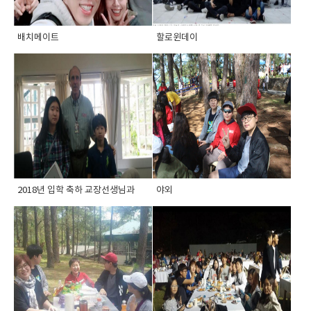
배치메이트
할로윈데이
2018년 입학 축하 교장선생님과
야외