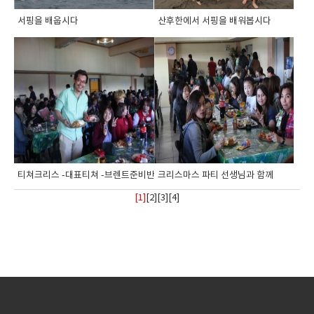
서핑을 배웁시다
산후한에서 서핑을 배워봅시다
티쳐크리스 -대표티쳐 -브렌트준비반 선생...
크리스마스 파티 선생님과 함께
[1]
[
2
][
3
][
4
]