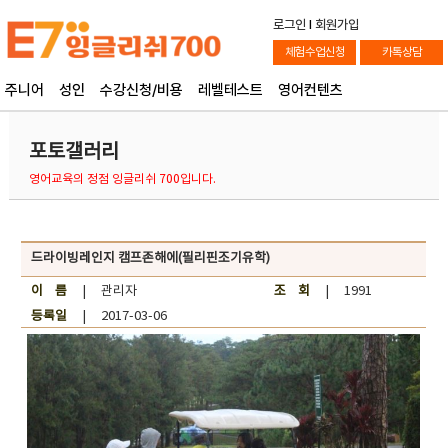
로그인
l
회원가입
체험수업신청
카톡상담
주니어
성인
수강신청/비용
레벨테스트
영어컨텐츠
포토갤러리
영어교육의 정점 잉글리쉬 700입니다.
드라이빙레인지 캠프존해에(필리핀조기유학)
이 름
| 관리자
조 회
| 1991
등록일
| 2017-03-06