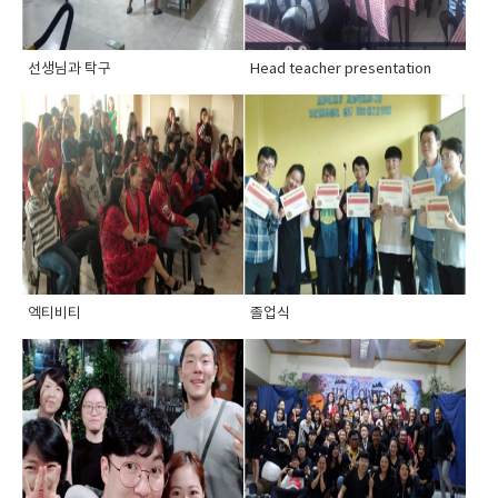
선생님과 탁구
Head teacher presentation
엑티비티
졸업식