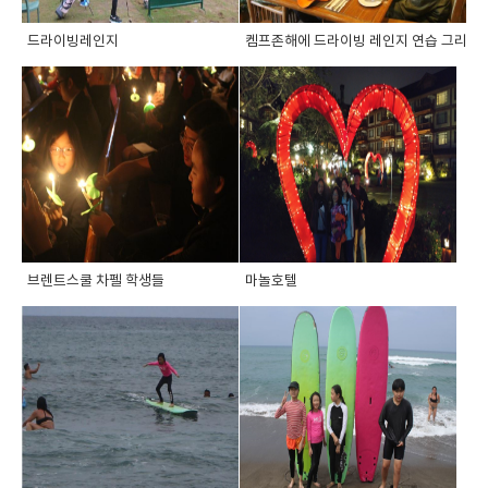
드라이빙레인지
켐프존해에 드라이빙 레인지 연습 그리고 ..
브렌트스쿨 차펠 학생들
마놀호텔